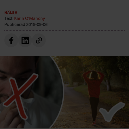
Villkor och policy för
personuppgiftsbehandling
Hälsa
Text:
Karin O'Mahony
Publicerad
2019-09-06
Sök
efter:
Logga in
Prenumerera