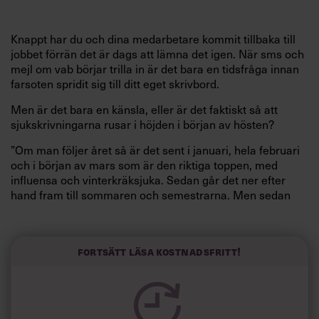
Knappt har du och dina medarbetare kommit tillbaka till
jobbet förrän det är dags att lämna det igen. När sms och
mejl om vab börjar trilla in är det bara en tidsfråga innan
farsoten spridit sig till ditt eget skrivbord.
Men är det bara en känsla, eller är det faktiskt så att
sjukskrivningarna rusar i höjden i början av hösten?
”Om man följer året så är det sent i januari, hela februari
och i början av mars som är den riktiga toppen, med
influensa och vinterkräksjuka. Sedan går det ner efter
hand fram till sommaren och semestrarna. Men sedan
stiger kurvan brant i månadsskiftet mellan augusti-
september när folk kommer tillbaka till jobbet,” säger
Lennart Sohlberg, analytiker på företagshälsan Previa.
Fortsätt läsa kostnadsfritt!
Mönstret är ofta som följer: först ökande vab-anmälningar
och därefter drabbas man själv. En liten tröst kan vara att
det mest är förkylningar det handlar om så här års, och
inte den än mer fruktade magsjukan.