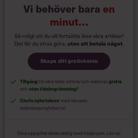
Läs mer:
Vi behöver bara
en
Siri Wikander: ”Led som i
början av pandemin”
minut…
Så roligt att du vill fortsätta läsa våra artiklar!
Det får du strax göra,
utan att betala något
.
Skapa ditt gratiskonto
Tillgång
gratis
till våra låsta artiklar och webinar
utan tidsbegränsning!
och
Chefs nyhetsbrev
med senaste
ledarskapsnyheterna!
Dina uppgifter delas aldrig med tredje part.
Läs vår