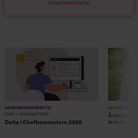
integritetspolicy här
.
Annonssamarbete:
Ledarskap
Chef + Winningtemp
Ärkebiskopen
ledare att 
Delta i Chefbarometern 2026