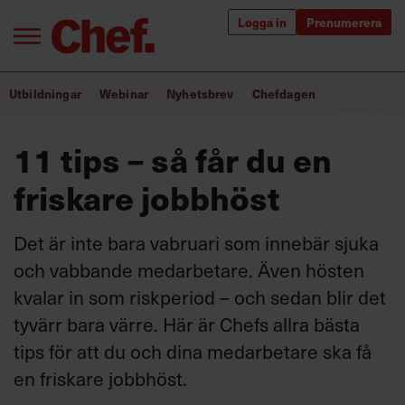
Logga in
Prenumerera
Bra ledare förändrar världen
Utbildningar
Webinar
Nyhetsbrev
Chefdagen
Innehåll från Chef
11 tips – så får du en
Utbildning för ledare
friskare jobbhöst
Chefakademin+
Det är inte bara vabruari som innebär sjuka
Populära utbildningar
och vabbande medarbetare. Även hösten
kvalar in som riskperiod – och sedan blir det
tyvärr bara värre. Här är Chefs allra bästa
Annonsera
tips för att du och dina medarbetare ska få
Om oss
en friskare jobbhöst.
Kontakta oss
Kundservice