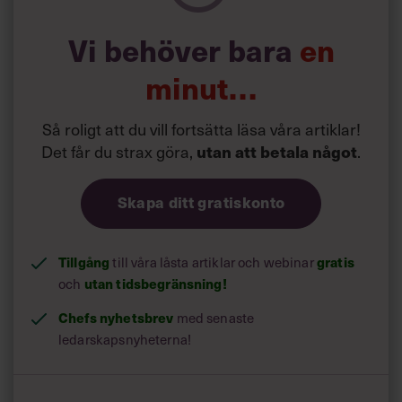
Vi behöver bara
en
Läs också:
Här lär sig alla AI – och
minut…
roboten Pepper hjälper till
Så roligt att du vill fortsätta läsa våra artiklar!
Det får du strax göra,
utan att betala något
.
Skapa ditt gratiskonto
Tillgång
gratis
till våra låsta artiklar och webinar
utan tidsbegränsning!
och
Chefs nyhetsbrev
med senaste
ledarskapsnyheterna!