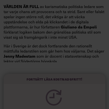
VÄRLDEN ÄR FULL
av karismatiska politiska ledare som
tar varje chans att provocera och ta strid. Sant eller falskt
spelar ingen större roll, det viktiga är att väcka
uppståndelse och elda på klickandet i de digitala
Giuliano da Empoli
plattformarna, är hur författaren
förklarat logiken bakom den gränslösa politiska stil som
visat sig så framgångsrik i inte minst USA.
Här i Sverige är det dock fortfarande den rationellt
måttfulla ledarstilen som går hem hos väljarna. Det säger
Jenny Madestam
som är docent i statsvetenskap och
lektor vid Södertörns högskola.
”Svenskarna tar politik på allvar och brukar uppskatta
politiker som har framtoningen av att vara kunniga,
Fortsätt läsa kostnadsfritt!
kompetenta och stå med båda fötterna på jorden. Hellre
en tråkig partiledare i foträta skor än en känslomässig
spelevink i högklackat, är hur jag brukar sammanfatta de
önskningar som svenskarna för fram i undersökningar.”