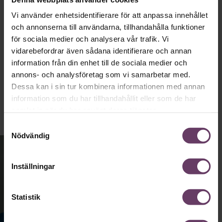
tråkig partiledare i foträta skor, än en
Vi använder enhetsidentifierare för att anpassa innehållet
känslomässig spelevink i högklackat.”
och annonserna till användarna, tillhandahålla funktioner
för sociala medier och analysera vår trafik. Vi
vidarebefordrar även sådana identifierare och annan
Ledarskap
information från din enhet till de sociala medier och
Text:
Fredrik Kullberg
annons- och analysföretag som vi samarbetar med.
Publicerad
2026-08-03
Dessa kan i sin tur kombinera informationen med annan
information som du har tillhandahållit eller som de har
samlat in när du har använt deras tjänster.
Samtyckesval
Nödvändig
Inställningar
Statistik