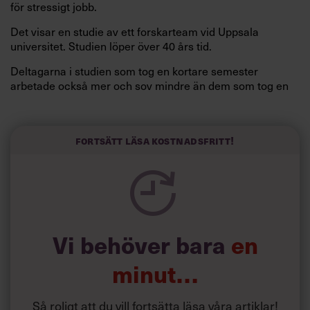
för stressigt jobb.
Det visar en studie av ett forskarteam vid Uppsala
universitet. Studien löper över 40 års tid.
Deltagarna i studien som tog en kortare semester
arbetade också mer och sov mindre än dem som tog en
längre semester, vilket ytterligare ökade stressen i deras
liv.
Forskarna tror sig dessutom kunna uttyda att en längre
Fortsätt läsa kostnadsfritt!
semester har större betydelse för långlevnad än andra
försök att förändra livsstilsvanor.
Vi behöver bara
en
minut…
Så roligt att du vill fortsätta läsa våra artiklar!