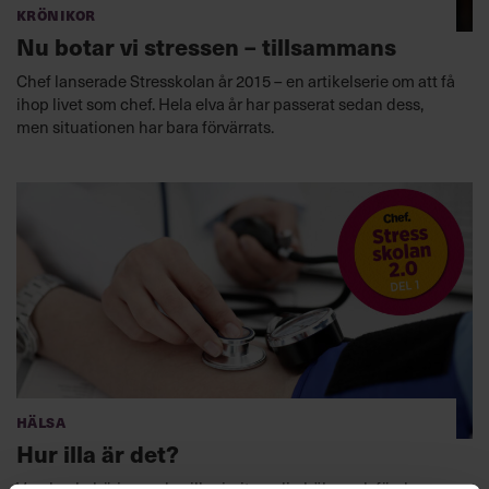
Krönikor
Nu botar vi stressen – tillsammans
Chef lanserade Stresskolan år 2015 – en artikelserie om att få
ihop livet som chef. Hela elva år har passerat sedan dess,
men situationen har bara förvärrats.
Hälsa
Hur illa är det?
Var ska du börja om du vill prioritera din hälsa och förebygga