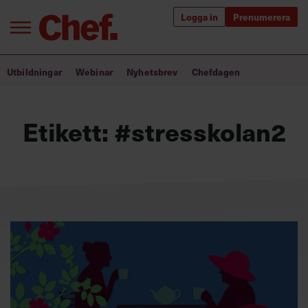
Logga in
Prenumerera
Bra ledare förändrar världen
Utbildningar
Webinar
Nyhetsbrev
Chefdagen
Innehåll från Chef
Etikett:
#stresskolan2
Utbildning för ledare
Chefakademin+
Populära utbildningar
Annonsera
Om oss
Kontakta oss
Kundservice