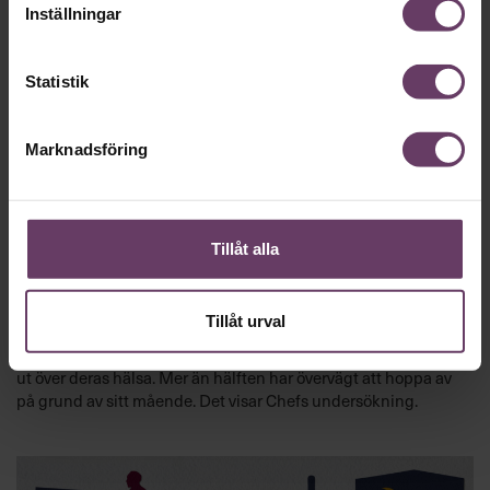
Inställningar
Statistik
Marknadsföring
Tillåt alla
Undersökningar
Chef undersökning: Chefer blir sjuka av
jobbet
Tillåt urval
Sex av tio chefer anser att deras roll är så krävande att det går
ut över deras hälsa. Mer än hälften har övervägt att hoppa av
på grund av sitt mående. Det visar Chefs undersökning.