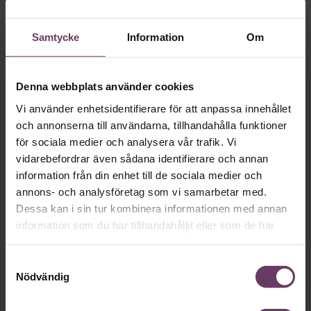
så att du inte blir ytterligare en siffra i statistiken över dem
som blivit sjuka av stress?
Samtycke
Information
Om
Denna webbplats använder cookies
Vi använder enhetsidentifierare för att anpassa innehållet
och annonserna till användarna, tillhandahålla funktioner
för sociala medier och analysera vår trafik. Vi
vidarebefordrar även sådana identifierare och annan
information från din enhet till de sociala medier och
annons- och analysföretag som vi samarbetar med.
Dessa kan i sin tur kombinera informationen med annan
Hälsa
information som du har tillhandahållit eller som de har
Hur mår chefen – egentligen?
samlat in när du har använt deras tjänster.
Följ med Calle Fleur i jakten på ett mer stressfritt chefsliv.
Samtyckesval
Här gör han en hälsokontroll på Daniel Ek och Hjalmar
Nödvändig
Nilsonnes Neko Health.