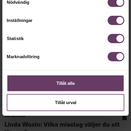
Nödvändig
Personal/HR
Inställningar
Chef Dilemma avsnitt 35: Gunilla von
Platen, entreprenör och investerare
Statistik
Marknadsföring
Tillåt alla
Tillåt urval
Krönikor
Linda Waxin: Vilka misstag väljer du att