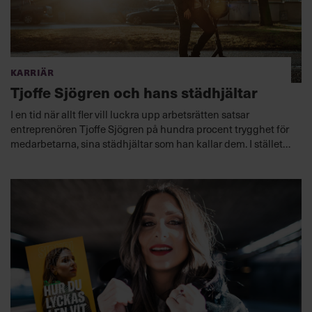
Karriär
Tjoffe Sjögren och hans städhjältar
I en tid när allt fler vill luckra upp arbetsrätten satsar
entreprenören Tjoffe Sjögren på hundra procent trygghet för
medarbetarna, sina städhjältar som han kallar dem. I stället
är det kunderna som kan sitta löst. ”Det händer titt som tätt,
ja flera gånger per år, att vi kastar ut en kund”, säger han.