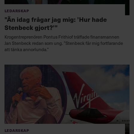
Ledarskap
”Än idag frågar jag mig: ’Hur hade
Stenbeck gjort?’”
Krogentreprenören Pontus Frithiof träffade finansmannen
Jan Stenbeck redan som ung. ”Stenbeck får mig fortfarande
att tänka annorlunda.”
Ledarskap