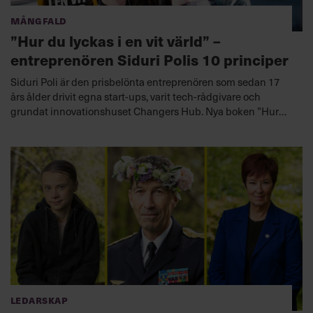
Mångfald
”Hur du lyckas i en vit värld” –
entreprenören Siduri Polis 10 principer
Siduri Poli är den prisbelönta entreprenören som sedan 17
års ålder drivit egna start-ups, varit tech-rådgivare och
grundat innovationshuset Changers Hub. Nya boken ”Hur
du lyckas i en vit värld” kommer ut nästa vecka – men har
redan väckt stor uppmärksamhet.
Ledarskap