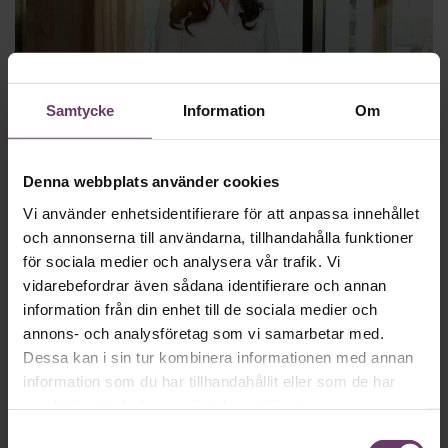
Samtycke
Information
Om
Beslutsfattande
Chef Dilemma BONUS: Gunilla von
Platen om hur hon tänker innan hon
Denna webbplats använder cookies
lägger in pengar och energi i en
Vi använder enhetsidentifierare för att anpassa innehållet
entreprenörsidé
och annonserna till användarna, tillhandahålla funktioner
för sociala medier och analysera vår trafik. Vi
vidarebefordrar även sådana identifierare och annan
information från din enhet till de sociala medier och
annons- och analysföretag som vi samarbetar med.
Dessa kan i sin tur kombinera informationen med annan
information som du har tillhandahållit eller som de har
samlat in när du har använt deras tjänster.
Samtyckesval