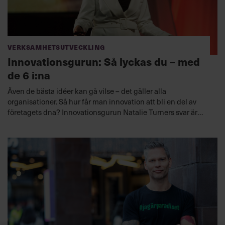
Verksamhetsutveckling
Innovationsgurun: Så lyckas du – med
de 6 i:na
Även de bästa idéer kan gå vilse – det gäller alla
organisationer. Så hur får man innovation att bli en del av
företagets dna? Innovationsgurun Natalie Turners svar är
metoden The 6 I’s, som hittas i hennes bok med samma titel.
”Man måste alltid börja med syftet,” säger hon.