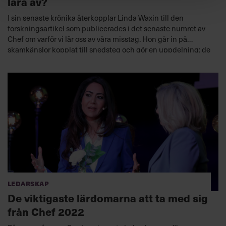
lära av?
I sin senaste krönika återkopplar Linda Waxin till den
forskningsartikel som publicerades i det senaste numret av
Chef om varför vi lär oss av våra misstag. Hon går in på
skamkänslor kopplat till snedsteg och gör en uppdelning; de
u
ppenbara
m
isstagen och de dolda misstagen. ”Uppenbara
misstag bär såklart på lärdomar, ibland. Men är inte
sanningen den att det är mängden skam som ofta avgör hur
vi agerar på dem framgent?”
, skriver hon.
Ledarskap
De viktigaste lärdomarna att ta med sig
från Chef 2022