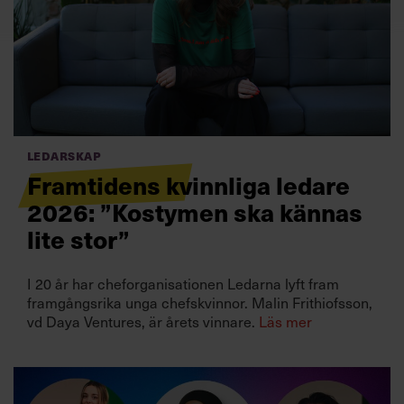
Villkor och policy för
personuppgiftsbehandling
Sök
efter:
Ledarskap
Framtidens kvinnliga ledare
2026: ”Kostymen ska kännas
lite stor”
Logga in
I 20 år har cheforganisationen Ledarna lyft fram
framgångsrika unga chefskvinnor. Malin Frithiofsson,
Prenumerera
vd Daya Ventures, är årets vinnare.
Läs mer