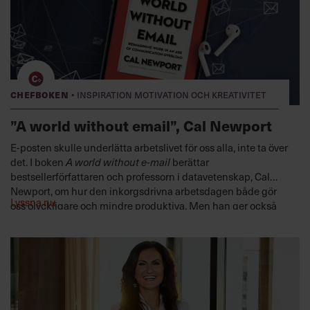
·
Chefboken
Inspiration motivation och kreativitet
”A world without email”, Cal Newport
E-posten skulle underlätta arbetslivet för oss alla, inte ta över
det. I boken
A world without e-mail
berättar
bestsellerförfattaren och professorn i datavetenskap, Cal
Newport, om hur den inkorgsdrivna arbetsdagen både gör
Lyssna nu
oss olyckligare och mindre produktiva. Men han ger också
konkreta exempel på hur du kan samordna
kommunikationen – och bli en bättre ledare.