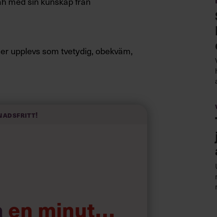
riah med sin kunskap från
sser upplevs som
tvetydig, obekväm,
nte lyxen att ge efter för
nadsfritt!
a
en minut…