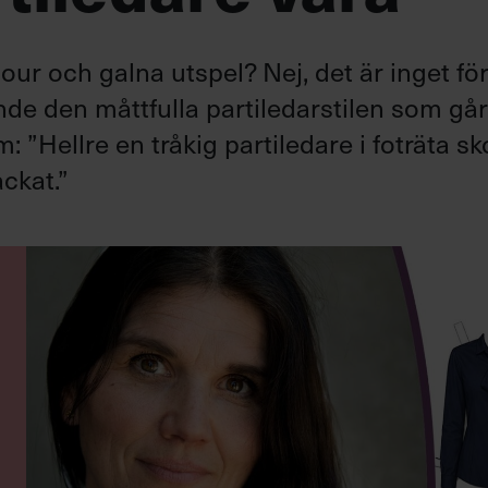
ur och galna utspel? Nej, det är inget fö
ande den måttfulla partiledarstilen som gå
”Hellre en tråkig partiledare i foträta sk
ckat.”