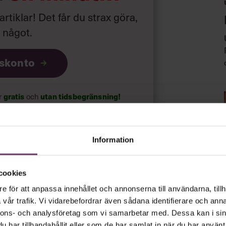
 artiklar! Det får du strax göra,
a något
.
iskonto
gratis
utan tidsbegränsning!
ar
och
psnyheterna!
Information
rt.
Läs vår integritetspolicy här
.
cookies
e för att anpassa innehållet och annonserna till användarna, tillh
vår trafik. Vi vidarebefordrar även sådana identifierare och anna
nnons- och analysföretag som vi samarbetar med. Dessa kan i sin
har tillhandahållit eller som de har samlat in när du har använt 