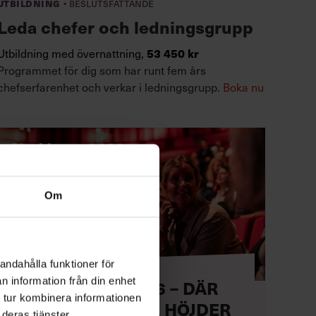
·
Utbildning
Beslutsfattande
Leda chefer och ledningsgrupp
53 450 kr
Utbildning med övernattning,
Programmet för dig som har runt fem års
chefserfarenhet och verkar i ledningsgrupp.
Boka nu
Om
andahålla funktioner för
n information från din enhet
CHEFDAGEN 2026 – DÄR
 tur kombinera informationen
LEDARE NÅR NYA HÖJDER
deras tjänster.