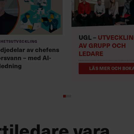
UGL –
UTVECKLI
hetsutveckling
AV GRUPP OCH
edjedelar av chefens
LEDARE
örsvann – med AI-
ledning
LÄS MER OCH BOKA
tiledare vara