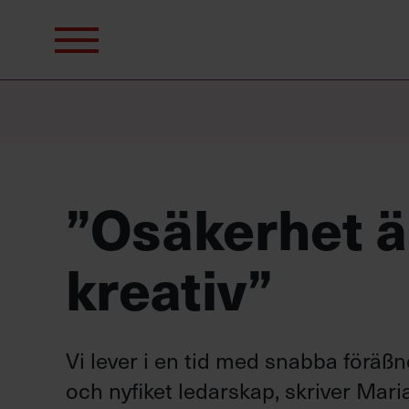
Sök
efter:
”Osäkerhet ä
kreativ”
Vi lever i en tid med snabba föräß
och nyfiket ledarskap, skriver Mar