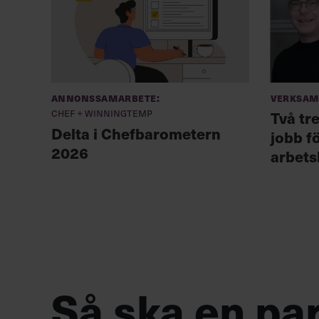
Annonssamarbete:
Verksam
Chef + Winningtemp
Två tr
Delta i Chefbarometern
jobb f
2026
arbets
Så ska en par