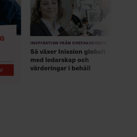
NG
Anno
Inspiration från Chefakademin
Chef +
Så växer Inission globalt –
Fast
med ledarskap och
för 
värderingar i behåll
!