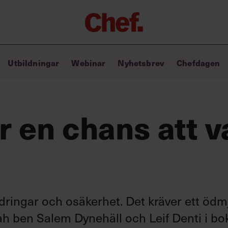
Chefakademin+
Utbildningar
Webinar
Nyhetsbrev
Chefdagen
Lyft ditt ledarskap med C+
Masterclass
Verktyg i vardagen
Ledarskapsbiblioteket
r en chans att v
Ledarskapstest
Chef GPT – din chefsassistent i
fickan
ndringar och osäkerhet. Det kräver ett ödm
iah ben Salem Dynehäll och Leif Denti i bo