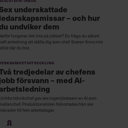
Beslutsfattande
Sex underskattade
ledarskapsmissar – och hur
du undviker dem
Varför fungerar det inte på jobbet? En fråga du säkert
haft anledning att ställa dig som chef. Svaren finns inte
alltid där du tror.
Verksamhetsutveckling
Två tredjedelar av chefens
jobb försvann – med AI-
arbetsledning
Unit4:s teknikchef gav sex ingenjörsteam en AI som
mellanchef. Produktionstiden förkortades från sex
månader till fem arbetsdagar.