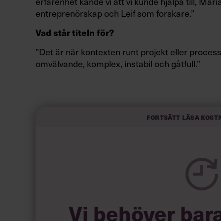
erfarenhet kände vi att vi kunde hjälpa till, Ma
entreprenörskap och Leif som forskare.”
Vad står titeln för?
”Det är när kontexten runt projekt eller proce
omvälvande, komplex, instabil och gåtfull.”
Läs också:
”Som ledare har man i
Fortsätt läsa kost
oron”
Vi behöver bar