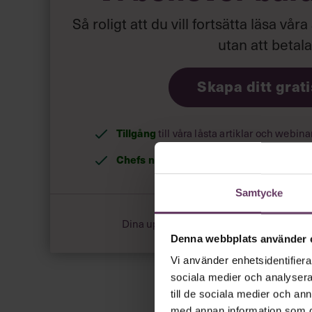
Så roligt att du vill fortsätta läsa våra
utan att betal
Skapa ditt grat
Tillgång
till våra låsta artiklar och webin
Chefs nyhetsbrev
med senaste ledarska
Samtycke
Dina uppgifter delas aldrig med tredje pa
Denna webbplats använder 
Vi använder enhetsidentifierar
sociala medier och analysera 
till de sociala medier och a
med annan information som du 