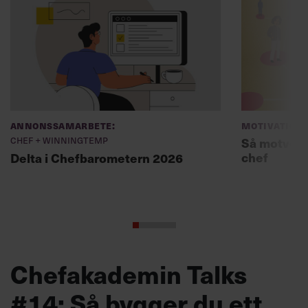
Annonssamarbete:
Motivation
Chef + Winningtemp
Så motverk
chef
Delta i Chefbarometern 2026
Chefakademin Talks
#14: Så bygger du ett