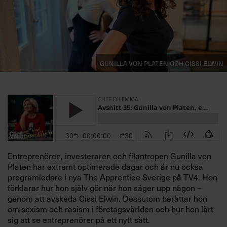
Villkor och policy för
personuppgiftsbehandling
Sök
efter:
Gunilla von Platen och Cissi Elwin
Logga in
Entreprenören, investeraren och filantropen Gunilla von
Platen har extremt optimerade dagar och är nu också
Prenumerera
programledare i nya The Apprentice Sverige på TV4. Hon
förklarar hur hon själv gör när hon säger upp någon –
genom att avskeda Cissi Elwin. Dessutom berättar hon
om sexism och rasism i företagsvärlden och hur hon lärt
sig att se entreprenörer på ett nytt sätt.