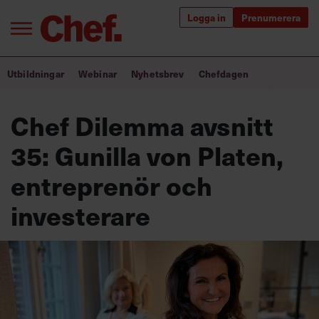
Logga in
Prenumerera
Bra ledare förändrar världen
Utbildningar
Webinar
Nyhetsbrev
Chefdagen
Innehåll från Chef
Chef Dilemma avsnitt
Utbildning för ledare
35: Gunilla von Platen,
Chefakademin+
entreprenör och
Populära utbildningar
investerare
Annonsera
Om oss
Kontakta oss
Kundservice