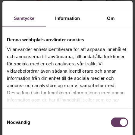
Samtycke
Information
Om
Annonssamarbete:
Ledarskap
Denna webbplats använder cookies
Chef + Winningtemp
Regeringen 
skolbänke
Delta i Chefbarometern 2026
Vi använder enhetsidentifierare för att anpassa innehållet
och annonserna till användarna, tillhandahålla funktioner
för sociala medier och analysera vår trafik. Vi
vidarebefordrar även sådana identifierare och annan
information från din enhet till de sociala medier och
annons- och analysföretag som vi samarbetar med.
Dessa kan i sin tur kombinera informationen med annan
Chefakademin Talks
information som du har tillhandahållit eller som de har
#15: Så vaccinerar ni er
samlat in när du har använt deras tjänster.
Samtyckesval
mot destruktivt
Nödvändig