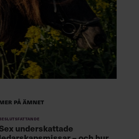
Mer på ämnet
Beslutsfattande
Sex underskattade
ledarskapsmissar – och hur