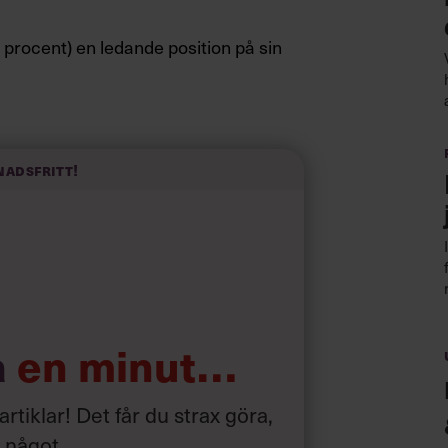
7 procent) en ledande position på sin
d alla jag känner från stallet och
isst att komma från den här världen”,
ationschef på Star Stable, i ett
nadsfritt!
ligt samband mellan ridning och
a
en minut…
 artiklar! Det får du strax göra,
a något
.