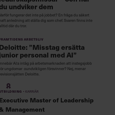
du undviker dem
Varför fungerar det inte på jobbet? En fråga du säkert
haft anledning att ställa dig som chef. Svaren finns inte
alltid där du tror.
Framtidens arbetsliv
Deloitte: ”Misstag ersätta
junior personal med AI”
Innebär AI:s intåg på arbetsmarknaden att instegsjobb
för ungdomar oundvikligen försvinner? Nej, menar
revisionsjätten Deloitte.
·
Utbildning
Karriär
Executive Master of Leadership
& Management