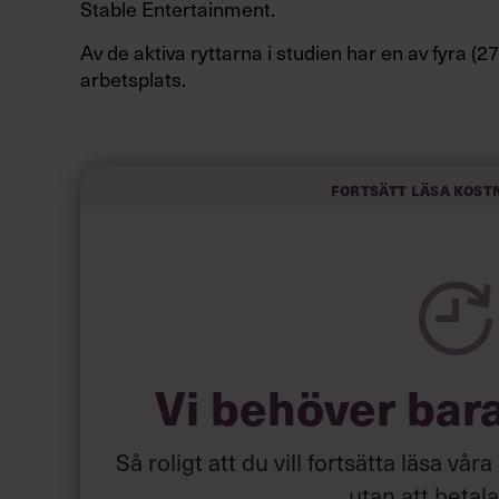
Stable Entertainment.
Av de aktiva ryttarna i studien har en av fyra (2
arbetsplats.
”Redan innan undersökningen fanns känslan blan
som nu kommit ut i yrkeslivet att det är något v
säger
Therése Forssell Lagerstam
, kommunik
Fortsätt läsa kost
pressmeddelande.
Inte nog med det. Resultatet visar även ett tyd
positiva känslor.
Vi behöver bar
Så roligt att du vill fortsätta läsa våra
utan att betal