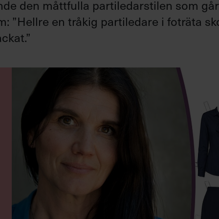
ande den måttfulla partiledarstilen som gå
”Hellre en tråkig partiledare i foträta sk
ckat.”