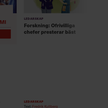
Ledarskap
Anno
MI
Chef +
Forskning: Ofrivilliga
Fast
chefer presterar bäst
för 
r
Ledarskap
Text:
Fredrik Kullberg