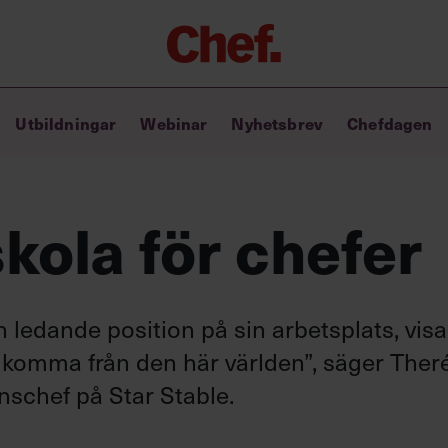
Chefakademin+
Utbildningar
Webinar
Nyhetsbrev
Chefdagen
Lyft ditt ledarskap med C+
Masterclass
Verktyg i vardagen
Ledarskapsbiblioteket
skola för chefer
Ledarskapstest
Chef GPT – din chefsassistent i
fickan
en ledande position på sin arbetsplats, visa
tt komma från den här världen”, säger Ther
schef på Star Stable.