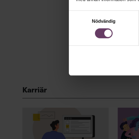
Samtyckesval
Nödvändig
Karriär