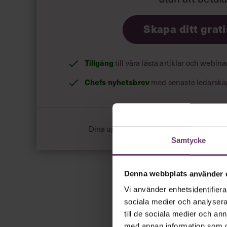
Skapa ditt grat
Tillgång
till våra låsta artiklar och webin
Chefs nyhetsbrev
med senaste ledarska
Dina uppgifter delas aldrig med tredje pa
Samtycke
Denna webbplats använder 
Vi använder enhetsidentifierar
sociala medier och analysera 
till de sociala medier och a
med annan information som du 