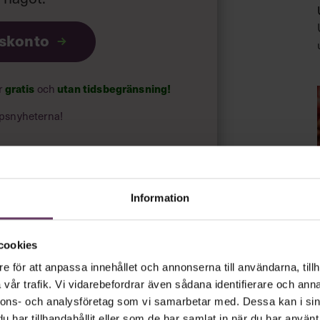
iskonto
gratis
utan tidsbegränsning!
ar
och
psnyheterna!
rt.
Läs vår integritetspolicy här
.
Information
cookies
e för att anpassa innehållet och annonserna till användarna, tillh
vår trafik. Vi vidarebefordrar även sådana identifierare och anna
nnons- och analysföretag som vi samarbetar med. Dessa kan i sin
har tillhandahållit eller som de har samlat in när du har använt 