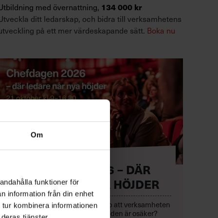
134 000 kr
Utbildning med övernattning,
Utveckla ditt ledarskap, och bidra till verksamhetens
utveckling på ett mer värdeskapande sätt.
Boka nu
Om
CHEFDAGEN 2026 – DÄR
LEDARE NÅR NYA HÖJDER
andahålla funktioner för
n information från din enhet
Hur säkerställer din chefsgrupp att verksamheten
 tur kombinera informationen
rör sig framåt – även när omvärlden är osäker?
deras tjänster.