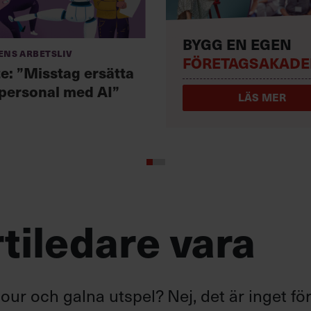
BYGG EN EGEN
ens arbetsliv
FÖRETAGSAKADE
te: ”Misstag ersätta
 personal med AI”
LÄS MER
tiledare vara
ur och galna utspel? Nej, det är inget fö