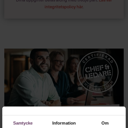
integritetspolicy här
.
CERTIFIERAD UTBILDNING:
NY
Samtycke
Information
Om