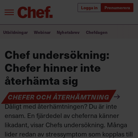
Logga in
Prenumerera
Bra ledare förändrar världen
Utbildningar
Webinar
Nyhetsbrev
Chefdagen
Innehåll från Chef
Chef undersökning:
Utbildning för ledare
Chefer hinner inte
Chefakademin+
återhämta sig
Populära utbildningar
CHEFER OCH ÅTERHÄMTNING
Dåligt med återhämtningen? Du är inte
ensam. En fjärdedel av cheferna känner
Annonsera
Om oss
likadant, visar Chefs undersökning. Många
Kontakta oss
lider redan av stressymptom som kopplas till
Kundservice