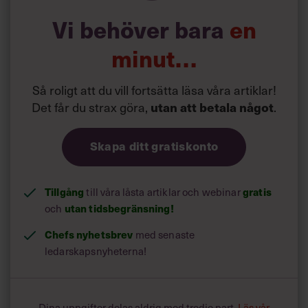
Vi behöver bara
en
minut…
Så roligt att du vill fortsätta läsa våra artiklar!
Det får du strax göra,
.
utan att betala något
Skapa ditt gratiskonto
Tillgång
till våra låsta artiklar och webinar
gratis
och
utan tidsbegränsning!
Chefs nyhetsbrev
med senaste
ledarskapsnyheterna!
Dina uppgifter delas aldrig med tredje part.
Läs vår