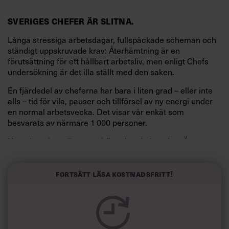
SVERIGES CHEFER ÄR SLITNA.
Långa stressiga arbetsdagar, fullspäckade scheman och
ständigt uppskruvade krav: Återhämtning är en
förutsättning för ett hållbart arbetsliv, men enligt Chefs
undersökning är det illa ställt med den saken.
En fjärdedel av cheferna har bara i liten grad – eller inte
alls – tid för vila, pauser och tillförsel av ny energi under
en normal arbetsvecka. Det visar vår enkät som
besvarats av närmare 1 000 personer.
Huvud­orsaken sägs vara hög arbetsbelastning. Även
chefernas fritid upplevs i hög grad som så kravfylld att
den står i vägen för återhämtningen.
Fortsätt läsa kostnadsfritt!
”Det går inte att springa maraton både på jobbet och på
fritiden”, säger en av cheferna i undersökningen.