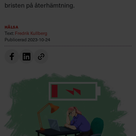
bristen på återhämtning.
Villkor och policy för
personuppgiftsbehandling
Hälsa
Sök
Text:
Fredrik Kullberg
efter:
Publicerad
2023-10-24
Logga in
Prenumerera