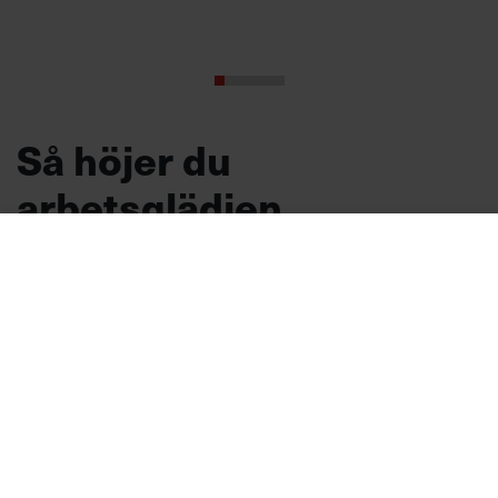
Så höjer du
arbetsglädjen
TIPS
Vad är det egentligen som får
medarbetarna att känna lust, och hur kan du
som chef lyfta arbetsglädjen? Här är tre tips
från Googles nordiska hr-chef.
Arbetsmiljö
Text:
Sara Hammarkrantz
Publicerad
2026-08-07