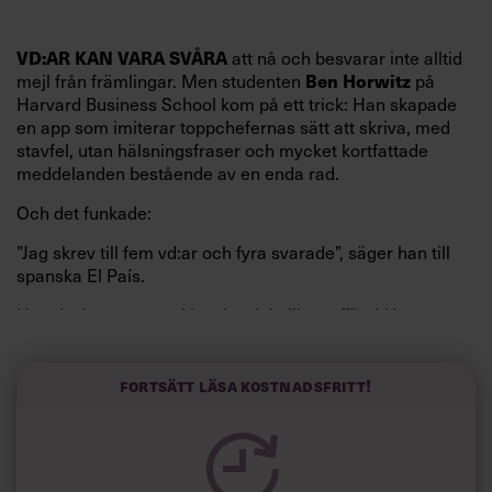
att nå och besvarar inte alltid
VD:AR KAN VARA SVÅRA
mejl från främlingar. Men studenten
på
Ben Horwitz
Harvard Business School kom på ett trick: Han skapade
en app som imiterar toppchefernas sätt att skriva, med
stavfel, utan hälsningsfraser och mycket kortfattade
meddelanden bestående av en enda rad.
Och det funkade:
”Jag skrev till fem vd:ar och fyra svarade”, säger han till
spanska El País.
Horwitz har nu utvecklat sitt trick till en affärsidé: appen
Sinceerly som konverterar formellt och minutiöst
välskrivna texter – likt de som skapas av AI – till den
kortfattat slarviga vd-stilen.
Fortsätt läsa kostnadsfritt!