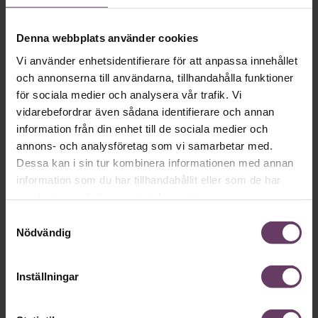
SOM CHEF
Ge dig själv eller dina nya chefer bästa möjliga start i
Denna webbplats använder cookies
rollen – och förutsättningar att
skapa resultat.
Sveriges
mest etablerade utbildning för dig med upp till två års
Vi använder enhetsidentifierare för att anpassa innehållet
erfarenhet av chefsyrket. Löpande starter.
och annonserna till användarna, tillhandahålla funktioner
för sociala medier och analysera vår trafik. Vi
LÄS MER OCH BOKA!
vidarebefordrar även sådana identifierare och annan
information från din enhet till de sociala medier och
annons- och analysföretag som vi samarbetar med.
Dessa kan i sin tur kombinera informationen med annan
Mer på ämnet
information som du har tillhandahållit eller som de har
samlat in när du har använt deras tjänster.
Hälsa
Samtyckesval
Längre semester, längre liv
Nödvändig
Forskare vid Uppsala universitet visar att det finns ett
samband mellan semester och livslängd.
Inställningar
Hälsa