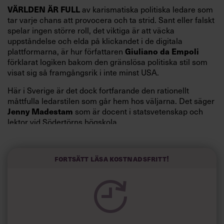
VÄRLDEN ÄR FULL
av karismatiska politiska ledare som
tar varje chans att provocera och ta strid. Sant eller falskt
spelar ingen större roll, det viktiga är att väcka
uppståndelse och elda på klickandet i de digitala
Giuliano da Empoli
plattformarna, är hur författaren
förklarat logiken bakom den gränslösa politiska stil som
visat sig så framgångsrik i inte minst USA.
Här i Sverige är det dock fortfarande den rationellt
måttfulla ledarstilen som går hem hos väljarna. Det säger
Jenny Madestam
som är docent i statsvetenskap och
lektor vid Södertörns högskola.
”Svenskarna tar politik på allvar och brukar uppskatta
politiker som har framtoningen av att vara kunniga,
Fortsätt läsa kostnadsfritt!
kompetenta och stå med båda fötterna på jorden. Hellre
en tråkig partiledare i foträta skor än en känslomässig
spelevink i högklackat, är hur jag brukar sammanfatta de
önskningar som svenskarna för fram i undersökningar.”