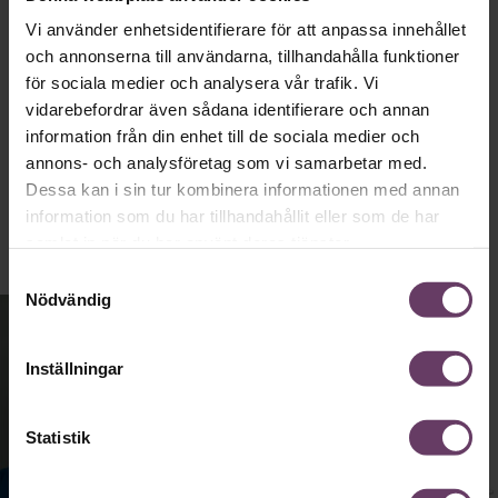
tråkig partiledare i foträta skor, än en
Vi använder enhetsidentifierare för att anpassa innehållet
känslomässig spelevink i högklackat.”
och annonserna till användarna, tillhandahålla funktioner
för sociala medier och analysera vår trafik. Vi
vidarebefordrar även sådana identifierare och annan
Ledarskap
information från din enhet till de sociala medier och
Text:
Fredrik Kullberg
annons- och analysföretag som vi samarbetar med.
Publicerad
2026-08-03
Dessa kan i sin tur kombinera informationen med annan
information som du har tillhandahållit eller som de har
samlat in när du har använt deras tjänster.
Samtyckesval
Nödvändig
Inställningar
Statistik