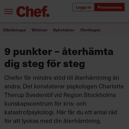
Logga in
Prenumerera
Bra ledare förändrar världen
Utbildningar
Webinar
Nyhetsbrev
Chefdagen
Innehåll från Chef
9 punkter – återhämta
Utbildning för ledare
dig steg för steg
Chefakademin+
Chefer får mindre stöd till återhämtning än
Populära utbildningar
andra. Det konstaterar psykologen Charlotte
Therup Svedenlöf vid Region Stockholms
kunskapscentrum för kris- och
Annonsera
katastrofpsykologi. Här får du ett antal råd
Om oss
för att lyckas med din återhämtning.
Kontakta oss
Kundservice