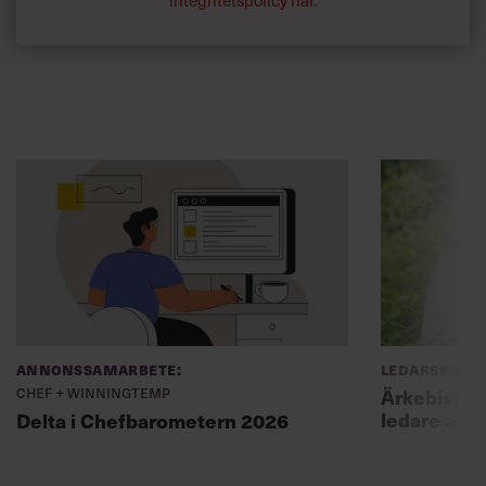
integritetspolicy här
.
Annonssamarbete:
Ledarskap
Chef + Winningtemp
Ärkebiskopen
ledare att 
Delta i Chefbarometern 2026