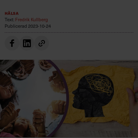
Villkor och policy för
personuppgiftsbehandling
Hälsa
Text:
Fredrik Kullberg
Publicerad
2023-10-24
Sök
efter:
Logga in
Prenumerera