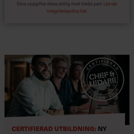
Dina uppgifter delas aldrig med tredje part.
Läs vår
integritetspolicy här
.
CERTIFIERAD UTBILDNING:
NY