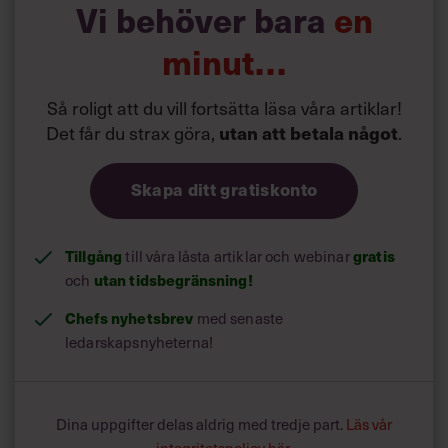
Läs mer:
Vi behöver bara
en
Siri Wikander: ”Led som i
början av pandemin”
minut…
Så roligt att du vill fortsätta läsa våra artiklar!
Det får du strax göra,
utan att betala något
.
Skapa ditt gratiskonto
Tillgång
gratis
till våra låsta artiklar och webinar
utan tidsbegränsning!
och
Chefs nyhetsbrev
med senaste
ledarskapsnyheterna!
Dina uppgifter delas aldrig med tredje part.
Läs vår