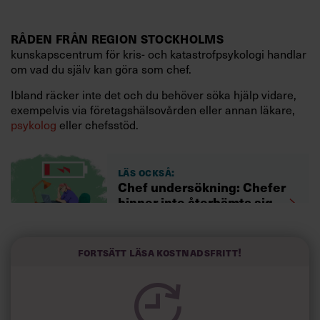
RÅDEN FRÅN REGION STOCKHOLMS
kunskapscentrum för kris- och katastrofpsykologi handlar
om vad du själv kan göra som chef.
Ibland räcker inte det och du behöver söka hjälp vidare,
exempelvis via företagshälsovården eller annan läkare,
psykolog
eller chefsstöd.
Läs också:
Chef undersökning: Chefer
hinner inte återhämta sig
Fortsätt läsa kostnadsfritt!
DET HÄR KAN DU GÖRA SJÄLV
1. Acceptera att du som chef
kommer att bli berörd när
du ska leda och vara med om påfrestande situationer.