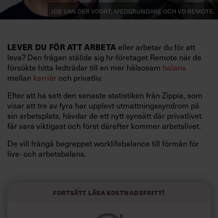
Job van der Voort, medgrundare och vd Remote.
LEVER DU FÖR ATT ARBETA
eller arbetar du för att
leva? Den frågan ställde sig hr-företaget Remote när de
försökte hitta ledtrådar till en mer hälsosam
balans
mellan
karriär
och privatliv.
Efter att ha sett den senaste statistiken från Zippia, som
visar att tre av fyra har upplevt utmattningssyndrom på
sin arbetsplats, hävdar de ett nytt synsätt där privatlivet
får vara viktigast och först därefter kommer arbetslivet.
De vill frångå begreppet worklifebalance till förmån för
livs- och arbetsbalans.
”Utbrändhet har varit ett hett debattämne både i
nyheterna och runt arbetsplatsen. Samtidigt som världen
har kommit en lång bit på vägen finns det fortfarande
Fortsätt läsa kostnadsfritt!
mycket arbete kvar för att uppnå en perfekt balans mellan
Amanda
våra personliga och professionella jag”, säger