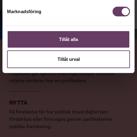
Marknadsföring
Jenny Madestam, docent i statsvetenskap.
Tillåt alla
VAD
Tillåt urval
Statsvetaren Jenny Madestam, lektor vid Södertörns
högskola, går igenom vilka egenskaper svenska
väljare värderar hos en partiledare.
NYTTA
Få förståelse för hur politisk trovärdighet kan
förstärkas eller försvagas genom partiledarens
publika framtoning.