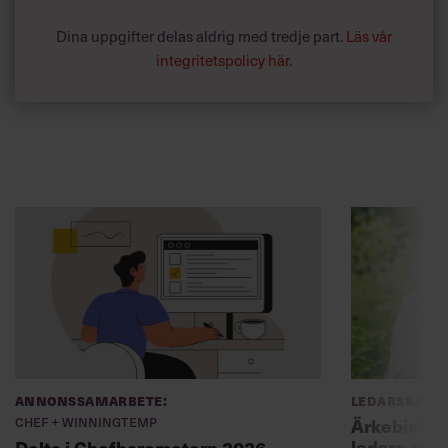
Dina uppgifter delas aldrig med tredje part.
Läs vår
integritetspolicy här
.
Annonssamarbete:
Ledarskap
Chef + Winningtemp
Ärkebiskopen
ledare att 
Delta i Chefbarometern 2026