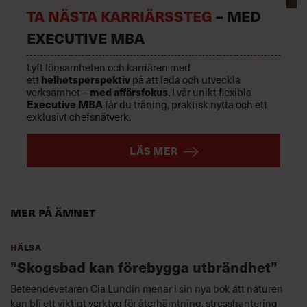
TA NÄSTA KARRIÄRSSTEG
– MED
EXECUTIVE MBA
Lyft lönsamheten och karriären med
helhetsperspektiv
ett
på att leda och utveckla
med affärsfokus
verksamhet –
. I vår unikt flexibla
Executive MBA
får du träning, praktisk nytta och ett
exklusivt chefsnätverk.
LÄS MER
Mer på ämnet
Hälsa
”Skogsbad kan förebygga utbrändhet”
Beteendevetaren Cia Lundin menar i sin nya bok att naturen
kan bli ett viktigt verktyg för återhämtning, stresshantering