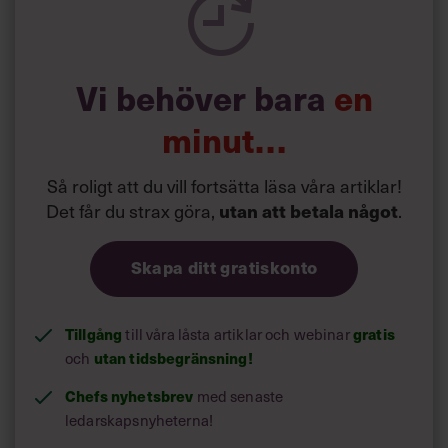
Day
, Director of People Enablement hos Remote, i ett
pressmeddelande.
Den globala indexet visar att vi, istället för att snegla åt
Vi behöver bara
en
väst, bör vända blicken mot Oceanien.
minut…
Så roligt att du vill fortsätta läsa våra artiklar!
Det får du strax göra,
utan att betala något
.
Skapa ditt gratiskonto
Tillgång
gratis
till våra låsta artiklar och webinar
utan tidsbegränsning!
och
Chefs nyhetsbrev
med senaste
ledarskapsnyheterna!