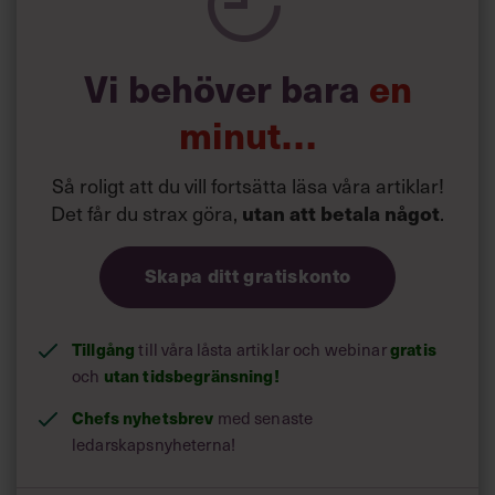
Läs mer:
Vi behöver bara
en
Siri Wikander: ”Led som i
början av pandemin”
minut…
Så roligt att du vill fortsätta läsa våra artiklar!
Det får du strax göra,
utan att betala något
.
Skapa ditt gratiskonto
Tillgång
gratis
till våra låsta artiklar och webinar
utan tidsbegränsning!
och
Chefs nyhetsbrev
med senaste
ledarskapsnyheterna!