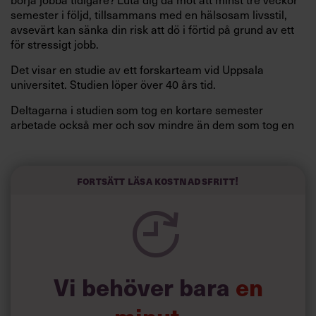
semester i följd, tillsammans med en hälsosam livsstil,
avsevärt kan sänka din risk att dö i förtid på grund av ett
för stressigt jobb.
Det visar en studie av ett forskarteam vid Uppsala
universitet. Studien löper över 40 års tid.
Deltagarna i studien som tog en kortare semester
arbetade också mer och sov mindre än dem som tog en
längre semester, vilket ytterligare ökade stressen i deras
liv.
Forskarna tror sig dessutom kunna uttyda att en längre
Fortsätt läsa kostnadsfritt!
semester har större betydelse för långlevnad än andra
försök att förändra livsstilsvanor.
Vi behöver bara
en