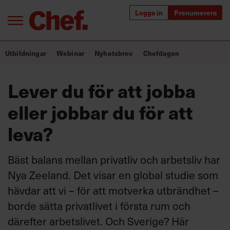
Logga in
Prenumerera
Bra ledare förändrar världen
Utbildningar
Webinar
Nyhetsbrev
Chefdagen
Innehåll från Chef
Lever du för att jobba
Utbildning för ledare
eller jobbar du för att
Chefakademin+
leva?
Populära utbildningar
Bäst balans mellan privatliv och arbetsliv har
Nya Zeeland. Det visar en global studie som
hävdar att vi – för att motverka utbrändhet –
Annonsera
Om oss
borde sätta privatlivet i första rum och
Kontakta oss
därefter arbetslivet. Och Sverige? Här
Kundservice