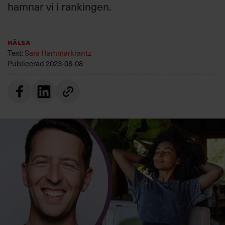
hamnar vi i rankingen.
Villkor och policy för
personuppgiftsbehandling
Hälsa
Sök
Text:
Sara Hammarkrantz
efter:
Publicerad
2023-08-08
Logga in
Prenumerera