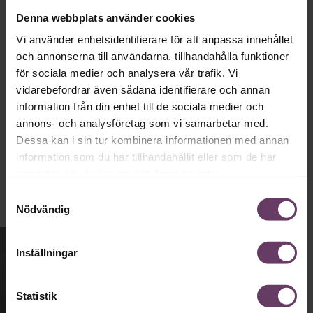
partiledarstilen som går hem, säger
Denna webbplats använder cookies
statsvetaren Jenny Madestam: ”Hellre en
Vi använder enhetsidentifierare för att anpassa innehållet
tråkig partiledare i foträta skor, än en
och annonserna till användarna, tillhandahålla funktioner
känslomässig spelevink i högklackat.”
för sociala medier och analysera vår trafik. Vi
vidarebefordrar även sådana identifierare och annan
information från din enhet till de sociala medier och
Ledarskap
annons- och analysföretag som vi samarbetar med.
Text:
Fredrik Kullberg
Dessa kan i sin tur kombinera informationen med annan
Publicerad
2026-08-03
information som du har tillhandahållit eller som de har
samlat in när du har använt deras tjänster.
Samtyckesval
Nödvändig
Inställningar
Statistik