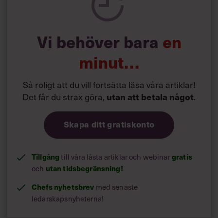
”Forskarna menar att när välmåendet ökar, blir vi bättre
på såväl
relationer
som
problemlösning
. Och ju mer
komplex försäljning, desto högre effekt av
Vi behöver bara
en
hälsosatsningen”, säger
på
Magnus Liungman
Peakpath, som arbetar med hälsocoachning i
minut…
kombination med biometriska data från olika wearables
(som mäter data från kroppen, till exempel
syreupptagning,
sömn
, puls).
Så roligt att du vill fortsätta läsa våra artiklar!
Det får du strax göra,
.
utan att betala något
Skapa ditt gratiskonto
Tillgång
till våra låsta artiklar och webinar
gratis
och
utan tidsbegränsning!
Chefs nyhetsbrev
med senaste
ledarskapsnyheterna!