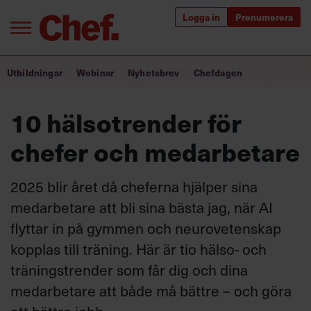
Logga in
Prenumerera
Bra ledare förändrar världen
Utbildningar
Webinar
Nyhetsbrev
Chefdagen
Innehåll från Chef
10 hälsotrender för
Utbildning för ledare
chefer och medarbetare
Chefakademin+
2025 blir året då cheferna hjälper sina
Populära utbildningar
medarbetare att bli sina bästa jag, när AI
flyttar in på gymmen och neurovetenskap
kopplas till träning. Här är tio hälso- och
Annonsera
träningstrender som får dig och dina
Om oss
medarbetare att både må bättre – och göra
Kontakta oss
Kundservice