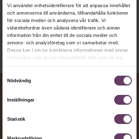
toppcheferna?
Vi använder enhetsidentifierare för att anpassa innehållet
och annonserna till användarna, tillhandahålla funktioner
för sociala medier och analysera vår trafik. Vi
Kommunikation
vidarebefordrar även sådana identifierare och annan
Text:
Fredrik Kullberg
information från din enhet till de sociala medier och
Publicerad
2026-08-07
annons- och analysföretag som vi samarbetar med.
Dessa kan i sin tur kombinera informationen med annan
information som du har tillhandahållit eller som de har
samlat in när du har använt deras tjänster.
Samtyckesval
Nödvändig
Inställningar
Statistik
Marknadsföring