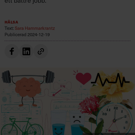
ett bättre jobb.
Villkor och policy för
personuppgiftsbehandling
Hälsa
Text:
Sara Hammarkrantz
Sök
Publicerad
2024-12-19
efter:
Logga in
Prenumerera