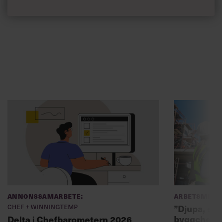
Annonssamarbete:
Arbetsmiljö
Chef + Winningtemp
”Djupa, str
byggchefer
Delta i Chefbarometern 2026