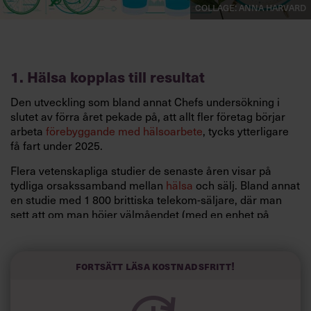
Collage: Anna Harvard
1. Hälsa kopplas till resultat
Den utveckling som bland annat Chefs undersökning i
slutet av förra året pekade på, att allt fler företag börjar
arbeta
förebyggande med hälsoarbete
, tycks ytterligare
få fart under 2025.
Flera vetenskapliga studier de senaste åren visar på
tydliga orsakssamband mellan
hälsa
och sälj. Bland annat
en studie med 1 800 brittiska telekom-säljare, där man
sett att om man höjer välmåendet (med en enhet på
OECD:s ’subjective well-being scale’ från 0 till 10), ökar
försäljningen (med 12 procent).
Fortsätt läsa kostnadsfritt!
Resultatet kom inte bara av att säljarna ringde fler samtal,
utan framför allt för att de stängde fler affärer. Studien
publicerades i Manage­ment Science 2023.