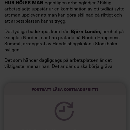
egentligen arbetsglädjen? Riktig
HUR HÖJER MAN
arbetsglädje uppstår ur en kombination av ett tydligt syfte,
att man upplever att man kan göra skillnad på riktigt och
att arbetsplatsen känns trygg.
Det tydliga budskapet kom från
, hr-chef på
Björn Lundin
Google i Norden, när han pratade på Nordic Happiness
Summit, arrangerat av Handelshögskolan i Stockholm
nyligen.
Det som händer dagligdags på arbetsplatsen är det
viktigaste, menar han. Det är där du ska börja gräva
redan i dag.
Här är Björn Lundins tre enkla åtgärder som tagit skruv
och höjt arbetsglädjen på Google:
Fortsätt läsa kostnadsfritt!