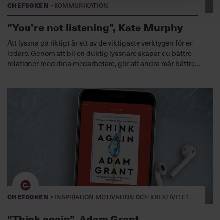
·
Chefboken
Kommunikation
”You’re not listening”, Kate Murphy
Att lyssna på riktigt är ett av de viktigaste verktygen för en
ledare. Genom att bli en duktig lyssnare skapar du bättre
relationer med dina medarbetare, gör att andra mår bättre
och förstår bättre vad som pågår både i ditt team och i
omvärlden. Kate Murphys bok rekommenderas dessutom av
giganter inom beteendepsykologi.
Lyssna nu
·
Chefboken
Inspiration motivation och kreativitet
”Think again”, Adam Grant