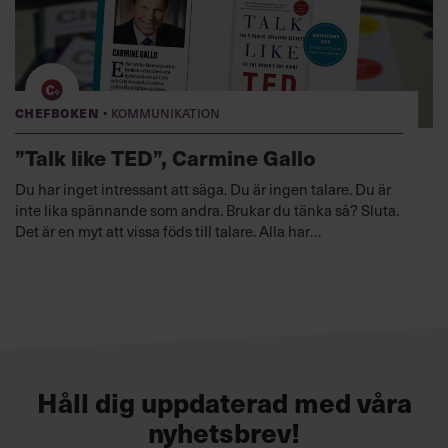
·
Chefboken
Kommunikation
”Talk like TED”, Carmine Gallo
Du har inget intressant att säga. Du är ingen talare. Du är
inte lika spännande som andra. Brukar du tänka så? Sluta.
Det är en myt att vissa föds till talare. Alla har
förutsättningarna. Det är bara att börja träna. Och att bli ditt
ämne — under 18 magiska minuter.
Lyssna nu
Håll dig uppdaterad med våra
nyhetsbrev!