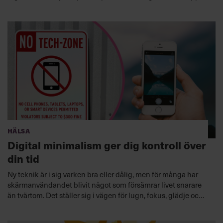
för förfarandet.
Hälsa
Digital minimalism ger dig kontroll över
din tid
Ny teknik är i sig varken bra eller dålig, men för många har
skärmanvändandet blivit något som försämrar livet snarare
än tvärtom. Det ställer sig i vägen för lugn, fokus, glädje och
sunt beslutsfattande — allt nödvändiga delar av ett
framgångsrikt chefsskap, både på och utanför jobbet.