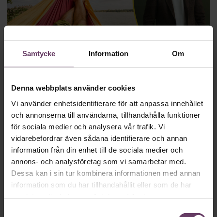
Chefboken
Samtycke
Information
Om
Smart lyssning i hängmattan
Sommaren ger dig förhoppningsvis tid för såväl vila som
Denna webbplats använder cookies
bokläsning och -lyssning. Här handplockar Chefbokens
redaktör Niklas Laninge sina personliga tips från appens
Vi använder enhetsidentifierare för att anpassa innehållet
över 150 titlar.
och annonserna till användarna, tillhandahålla funktioner
för sociala medier och analysera vår trafik. Vi
vidarebefordrar även sådana identifierare och annan
information från din enhet till de sociala medier och
annons- och analysföretag som vi samarbetar med.
Dessa kan i sin tur kombinera informationen med annan
information som du har tillhandahållit eller som de har
samlat in när du har använt deras tjänster.
Samtyckesval