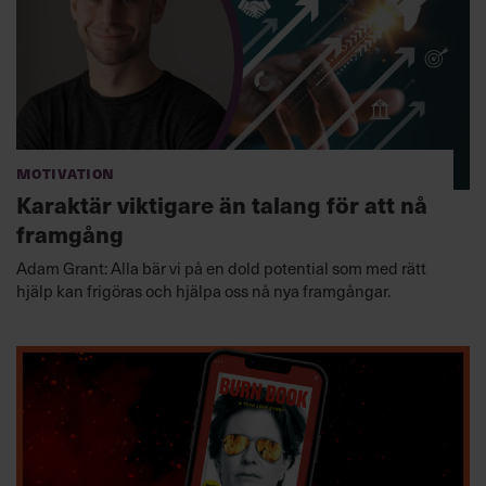
Motivation
Karaktär viktigare än talang för att nå
framgång
Adam Grant: Alla bär vi på en dold potential som med rätt
hjälp kan frigöras och hjälpa oss nå nya framgångar.