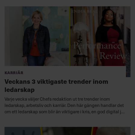
att hantera några av ledarskapets viktigaste
distansutmaningar som kulturskapande, produktivitet och
kreativitet.
Lyssna nu
Karriär
Veckans 3 viktigaste trender inom
ledarskap
Varje vecka väljer Chefs redaktion ut tre trender inom
ledarskap, arbetsliv och karriär. Den här gången handlar det
om ett ledarskap som blir än viktigare i kris, en god digital jul
och att vara svart kvinna på kontor.