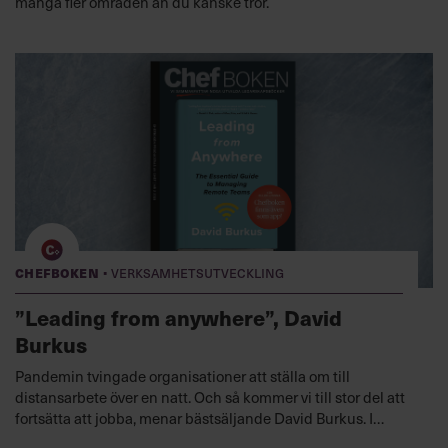
många fler områden än du kanske tror.
·
Chefboken
Verksamhetsutveckling
”Leading from anywhere”, David
Burkus
Pandemin tvingade organisationer att ställa om till
distansarbete över en natt. Och så kommer vi till stor del att
fortsätta att jobba, menar bästsäljande David Burkus. I
denna ultimata guide för distansarbete ger han verktyg för