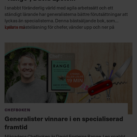
I snabbt föränderlig värld med agila arbetssätt och ett
ständigt lärande har generalisterna bättre förutsättningar att
lyckas än specialisterna. Denna bästsäljande bok, som
kallats måsteläsning för chefer, vänder upp och ner på
Lyssna nu
rådande föreställningar om hur vi bäst tar oss an och löser
problem som är helt nya för oss.
Chefboken
Generalister vinnare i en specialiserad
framtid
Månadens Chefboken är David Epsteins Range. I en snabbt