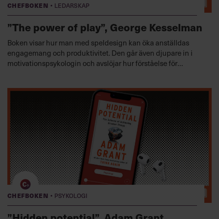
·
Chefboken
Ledarskap
”The power of play”, George Kesselman
Boken visar hur man med speldesign kan öka anställdas
engagemang och produktivitet. Den går även djupare in i
motivationspsykologin och avslöjar hur förståelse för
grundläggande behov kan förvandla en organisationskultur.
Lyssna nu
·
Chefboken
Psykologi
”Hidden potential”, Adam Grant