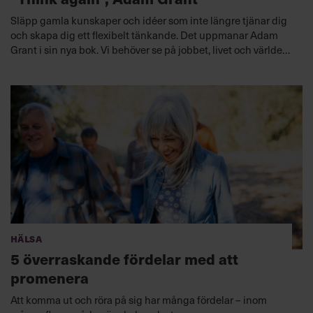
Släpp gamla kunskaper och idéer som inte längre tjänar dig
och skapa dig ett flexibelt tänkande. Det uppmanar Adam
Grant i sin nya bok. Vi behöver se på jobbet, livet och världen
mer som forskare som ständigt experimenterar, ifrågasätter
och testar hypoteser. Så skapar vi en företagskultur som
bygger på lärande och utforskande.
Lyssna nu
Hälsa
5 överraskande fördelar med att
promenera
Att komma ut och röra på sig har många fördelar – inom