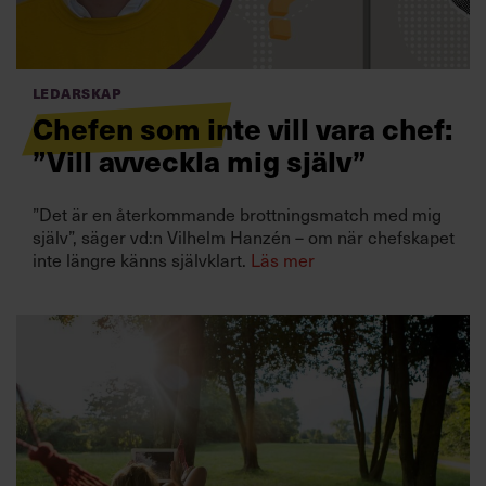
Villkor och policy för
personuppgiftsbehandling
Ledarskap
Sök
Chefen som inte vill vara chef:
efter:
”Vill avveckla mig själv”
”Det är en återkommande brottningsmatch med mig
själv”, säger vd:n Vilhelm Hanzén – om när chefskapet
inte längre känns självklart.
Läs mer
Logga in
Prenumerera