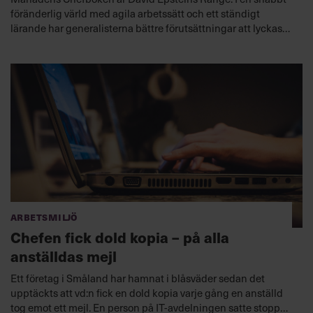
föränderlig värld med agila arbetssätt och ett ständigt
lärande har generalisterna bättre förutsättningar att lyckas
än specialisterna. Här är Chefbokens redaktör Björn
Hedensjös tankar om boken.
Arbetsmiljö
Chefen fick dold kopia – på alla
anställdas mejl
Ett företag i Småland har hamnat i blåsväder sedan det
upptäckts att vd:n fick en dold kopia varje gång en anställd
tog emot ett mejl. En person på IT-avdelningen satte stopp