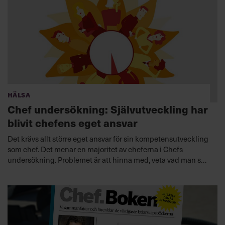
Hälsa
Chef undersökning: Självutveckling har
blivit chefens eget ansvar
Det krävs allt större eget ansvar för sin kompetensutveckling
som chef. Det menar en majoritet av cheferna i Chefs
undersökning. Problemet är att hinna med, veta vad man ska
välja och var man ska vända sig. Tack vare digitaliseringen
finns i dag både större utbud och fler vägar.