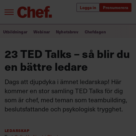
Logga in
Prenumerera
Bra ledare förändrar världen
Utbildningar
Webinar
Nyhetsbrev
Chefdagen
Innehåll från Chef
23 TED Talks – så blir du
Utbildning för ledare
en bättre ledare
Chefakademin+
Dags att djupdyka i ämnet ledarskap! Här
Populära utbildningar
kommer en stor samling TED Talks för dig
som är chef, med teman som teambuilding,
beslutsfattande och psykologisk trygghet.
Annonsera
Om oss
Kontakta oss
Ledarskap
Kundservice