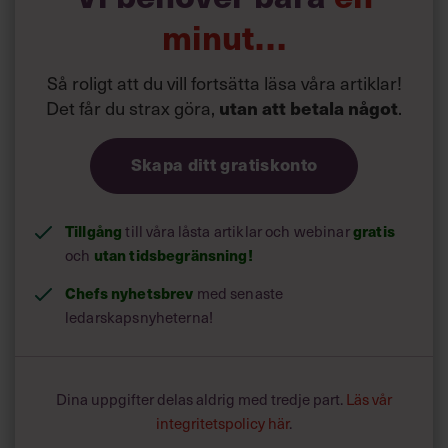
Angela Lee Duckworth:
”Grit: The Power of
minut…
Passion and Perseverance” (
länk
)
Shawn Achor:
”The Happy Secret to Better Work”
Så roligt att du vill fortsätta läsa våra artiklar!
(
länk
)
Det får du strax göra,
utan att betala något
.
Kelly McGonigal:
”How to Make Stress Your
Friend” (
länk
)
Skapa ditt gratiskonto
Susan Cain:
”The Power of Introverts” (
länk
)
Olivier Scalabre:
”The Next Manufacturing
Tillgång
till våra låsta artiklar och webinar
gratis
Revolution is Here” (
länk
)
och
utan tidsbegränsning!
Adam Grant
:
”The Surprising Habits of Original
Chefs nyhetsbrev
med senaste
Thinkers” (
länk
)
ledarskapsnyheterna!
Seth Godin:
”How to Get Your Ideas to Spread”
(
länk
)
Julian Treasure:
”How to Speak So That People
Dina uppgifter delas aldrig med tredje part.
Läs vår
Want to Listen” (
länk
)
integritetspolicy här
.
Stanley McChrystal:
”Listen, Learn… Then Lead”