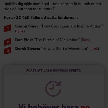
upskilla dig själv som chef – och kanske få ett och annat
trick på hur man tar rummet?
Här är 23 TED Talks att sätta tänderna i.
Simon Sinek:
”How Great Leaders Inspire Action”
(
länk
)
Dan Pink:
”The Puzzle of Motivation” (
länk
)
Derek Sivers:
”How to Start a Movement” (
länk
)
Drew Dudley:
”Everyday Leadership” (
länk
)
Gitte Frederiksen: ”
Great Leadership is a
Fortsätt läsa kostnadsfritt!
Network, Not a Hierarchy” (
länk
)
Margaret Heffernan:
”Dare to Disagree” (
länk
)
Brené Brown
:
”The Power of Vulnerability” (
länk
)
Carol Dweck:
”The Power of Believing That You
Can Improve” (
länk
)
Vi behöver bara
en