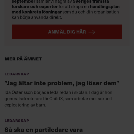
september
samlar vi några av
Sveriges främsta
LinkedIn
forskare och experter
för att skapa en
handlingsplan
med konkreta lösningar
som du och din organisation
kan börja använda direkt.
Läs också:
9 punkter för ett gott
ANMÄL DIG HÄR
ledarskap: Så är en bra chef
Mer på ämnet
Ledarskap
”Jag ältar inte problem, jag löser dem”
Ida Östensson började leda redan i skolan. I dag är hon
generalsekreterare för ChildX, som arbetar mot sexuell
exploatering av barn.
Ledarskap
Så ska en partiledare vara