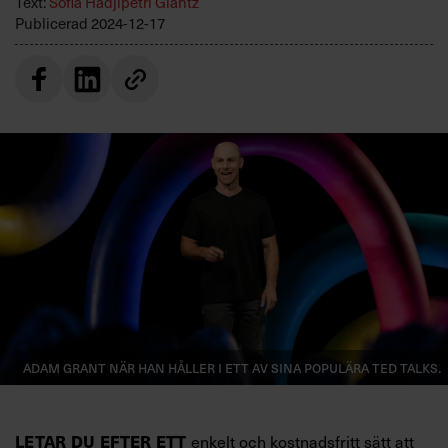
Text:
Sofia Hadjipetri Glantz
Villkor och policy för
Publicerad
2024-12-17
personuppgiftsbehandling
Sök
efter:
Logga in
Prenumerera
Adam Grant när han håller i ett av sina populära TED Talks.
LETAR DU EFTER ETT
enkelt och kostnadsfritt sätt att