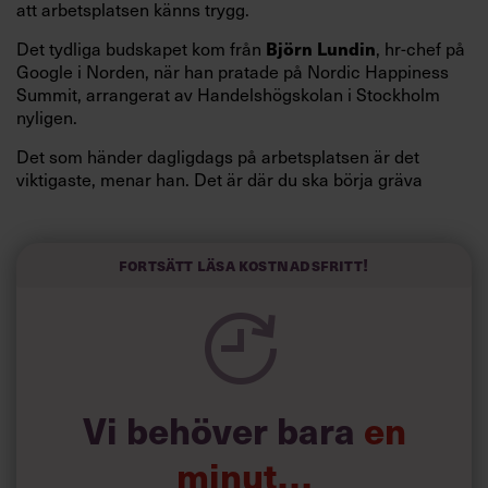
att arbetsplatsen känns trygg.
Det tydliga budskapet kom från
Björn Lundin
, hr-chef på
Google i Norden, när han pratade på Nordic Happiness
Summit, arrangerat av Handelshögskolan i Stockholm
nyligen.
Det som händer dagligdags på arbetsplatsen är det
viktigaste, menar han. Det är där du ska börja gräva
redan i dag.
Här är Björn Lundins tre enkla åtgärder som tagit skruv
och höjt arbetsglädjen på Google:
Fortsätt läsa kostnadsfritt!
Vi behöver bara
en
minut…