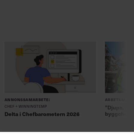
Annonssamarbete:
Arbetsmiljö
Chef + Winningtemp
”Djupa, str
byggchefer
Delta i Chefbarometern 2026