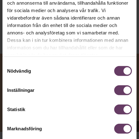
och annonserna till användarna, tillhandahålla funktioner
Kommunikation
för sociala medier och analysera vår trafik. Vi
Text:
Fredrik Kullberg
vidarebefordrar även sådana identifierare och annan
Publicerad
2026-08-07
information från din enhet till de sociala medier och
annons- och analysföretag som vi samarbetar med.
Dessa kan i sin tur kombinera informationen med annan
information som du har tillhandahållit eller som de har
samlat in när du har använt deras tjänster.
Samtyckesval
Nödvändig
Inställningar
Statistik
Appen Sinceerly imiterar vd:ars kortfattade språk.
Marknadsföring