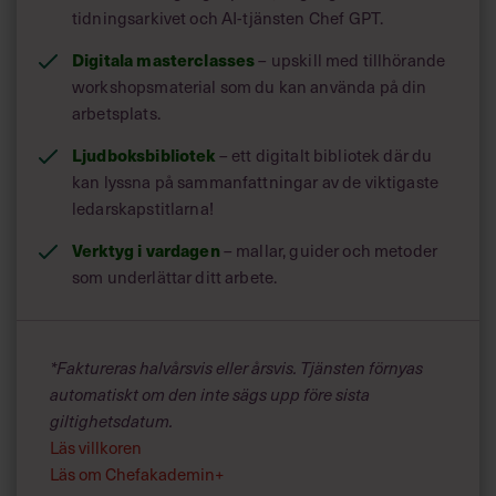
tidningsarkivet och AI-tjänsten Chef GPT.
Digitala masterclasses
– upskill med tillhörande
workshopsmaterial som du kan använda på din
arbetsplats.
Ljudboksbibliotek
– ett digitalt bibliotek där du
DÄRFÖR VALDE VI DEN HÄR BOKEN
kan lyssna på sammanfattningar av de viktigaste
ledarskapstitlarna!
Framtiden har alltid varit oviss, men de senaste årens
Verktyg i vardagen
– mallar, guider och metoder
dramatiska händelser har verkligen visat prov på att
som underlättar ditt arbete.
förändringstakten (för allt) bara går snabbare och
snabbare. I en värld där vi aldrig kan vara säkra på hur
morgondagen ser ut är det viktigt att aktivt träna sig i
scenarioplanering och framtidsspana.
*Faktureras halvårsvis eller årsvis. Tjänsten förnyas
automatiskt om den inte sägs upp före sista
Jane McGonigal är en hyllad tänkare, författare och
giltighetsdatum.
Stanford-professor som kombinerar en karriär som
Läs villkoren
spelutvecklare med framtidsstudier. Resultatet är en bok
Läs om Chefakademin+
som rustar läsaren för att vara lite mer förberedd på det