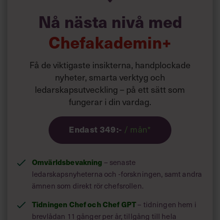
träna sig i scenarioplanering och
Villkor och policy för
Nå nästa nivå med
framtidsspana. Här lär du dig smarta
personuppgiftsbehandling
metoder och övningar.
Chefakademin+
Sök
efter:
Få de viktigaste insikterna, handplockade
Liknande innehåll
hittas här:
nyheter, smarta verktyg och
Ledarskapsbiblioteket
ledarskapsutveckling – på ett sätt som
fungerar i din vardag.
Endast 349:-
/ mån*
Logga in
Omvärldsbevakning
– senaste
Prenumerera
ledarskapsnyheterna och -forskningen, samt andra
ämnen som direkt rör chefsrollen.
Tidningen Chef och Chef GPT
– tidningen hem i
brevlådan 11 gånger per år, tillgång till hela