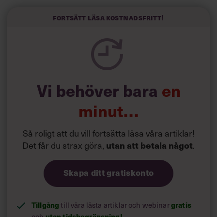
Forskarna tror sig dessutom kunna uttyda att en längre
Fortsätt läsa kostnadsfritt!
semester har större betydelse för långlevnad än andra
försök att förändra livsstilsvanor.
Vi behöver bara
en
minut…
Så roligt att du vill fortsätta läsa våra artiklar!
Det får du strax göra,
utan att betala något
.
Skapa ditt gratiskonto
Tillgång
gratis
till våra låsta artiklar och webinar
utan tidsbegränsning!
och