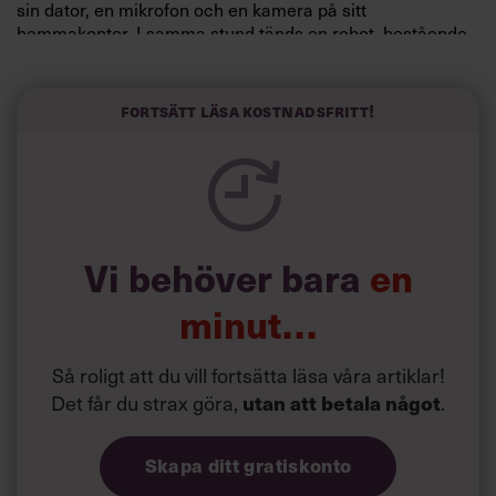
sin dator, en mikrofon och en kamera på sitt
hemmakontor. I samma stund tänds en robot, bestående
av en Ipad monterad på en Segway, upp på Stayhard i
Borås, och Kristoffer Lindvalls ansikte dyker upp på
skärmen.
Fortsätt läsa kostnadsfritt!
Läs också:
Mejla som en militär
Vi behöver bara
en
minut…
Så roligt att du vill fortsätta läsa våra artiklar!
Det får du strax göra,
utan att betala något
.
Skapa ditt gratiskonto