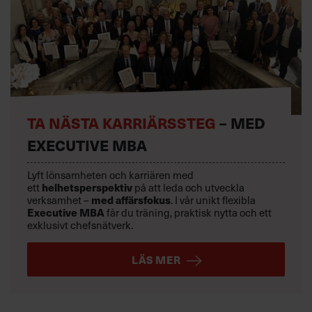
TA NÄSTA KARRIÄRSSTEG
– MED
EXECUTIVE MBA
Lyft lönsamheten och karriären med
helhetsperspektiv
ett
på att leda och utveckla
med affärsfokus
verksamhet –
. I vår unikt flexibla
Executive MBA
får du träning, praktisk nytta och ett
exklusivt chefsnätverk.
LÄS MER