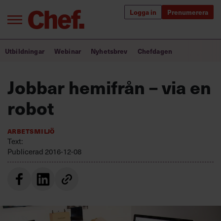
Logga in
Prenumerera
Bra ledare förändrar världen
Utbildningar
Webinar
Nyhetsbrev
Chefdagen
Innehåll från Chef
Jobbar hemifrån – via en
Utbildning för ledare
robot
Chefakademin+
Arbetsmiljö
Populära utbildningar
Text:
Publicerad
2016-12-08
Annonsera
Om oss
Kontakta oss
Kundservice