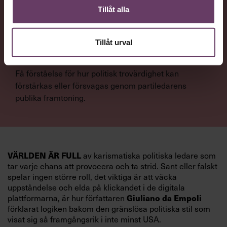
högskola, går igenom vilka egenskaper svenska
Tillåt alla
väljare värderar hos en partiledare.
Tillåt urval
NYTTA
Få förståelse för hur politisk trovärdighet kan
förstärkas eller försvagas genom partiledarens
publika framtoning.
VÄRLDEN ÄR FULL
av karismatiska politiska ledare som
tar varje chans att provocera och ta strid. Sant eller falskt
spelar ingen större roll, det viktiga är att väcka
uppståndelse och elda på klickandet i de digitala
Giuliano da Empoli
plattformarna, är hur författaren
förklarat logiken bakom den gränslösa politiska stil som
visat sig så framgångsrik i inte minst USA.