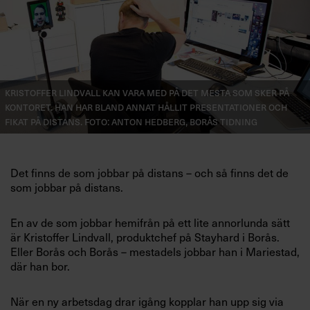
Villkor och policy för
personuppgiftsbehandling
Sök
efter:
Kristoffer Lindvall kan vara med på det mesta som sker på
kontoret. Han har bland annat hållit presentationer och
fikat på distans. Foto: Anton Hedberg, Borås Tidning
Det finns de som jobbar på distans – och så finns det de
som jobbar på distans.
Logga in
En av de som jobbar hemifrån på ett lite annorlunda sätt
är Kristoffer Lindvall, produktchef på Stayhard i Borås.
Prenumerera
Eller Borås och Borås – mestadels jobbar han i Mariestad,
där han bor.
När en ny arbetsdag drar igång kopplar han upp sig via