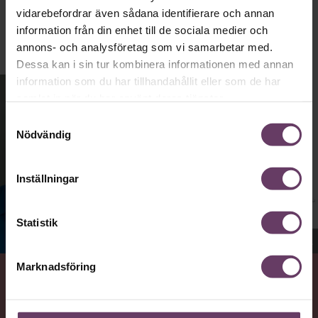
vidarebefordrar även sådana identifierare och annan
information från din enhet till de sociala medier och
annons- och analysföretag som vi samarbetar med.
Dessa kan i sin tur kombinera informationen med annan
information som du har tillhandahållit eller som de har
samlat in när du har använt deras tjänster.
Samtyckesval
Nödvändig
Inställningar
Statistik
Jenny Madestam, docent i statsvetenskap.
Marknadsföring
VAD
Statsvetaren Jenny Madestam, lektor vid Södertörns