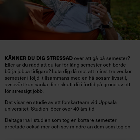
KÄNNER DU DIG STRESSAD
över att gå på semester?
Eller är du rädd att du tar för lång semester och borde
börja jobba tidigare? Luta dig då mot att minst tre veckor
semester i följd, tillsammans med en hälsosam livsstil,
avsevärt kan sänka din risk att dö i förtid på grund av ett
för stressigt jobb.
Det visar en studie av ett forskarteam vid Uppsala
universitet. Studien löper över 40 års tid.
Deltagarna i studien som tog en kortare semester
arbetade också mer och sov mindre än dem som tog en
längre semester, vilket ytterligare ökade stressen i deras
liv.