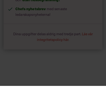
Chefs nyhetsbrev
med senaste
ledarskapsnyheterna!
Dina uppgifter delas aldrig med tredje part.
Läs vår
integritetspolicy här
.