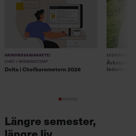
Annonssamarbete:
Ledarskap
Chef + Winningtemp
Ärkebiskopen
ledare att 
Delta i Chefbarometern 2026
Längre semester,
längre liv