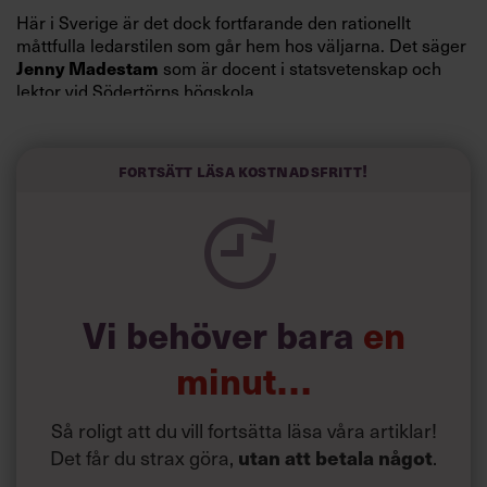
Här i Sverige är det dock fortfarande den rationellt
måttfulla ledarstilen som går hem hos väljarna. Det säger
Jenny Madestam
som är docent i statsvetenskap och
lektor vid Södertörns högskola.
”Svenskarna tar politik på allvar och brukar uppskatta
politiker som har framtoningen av att vara kunniga,
Fortsätt läsa kostnadsfritt!
kompetenta och stå med båda fötterna på jorden. Hellre
en tråkig partiledare i foträta skor än en känslomässig
spelevink i högklackat, är hur jag brukar sammanfatta de
önskningar som svenskarna för fram i undersökningar.”
Läs mer:
Vi behöver bara
en
Siri Wikander: ”Led som i
början av pandemin”
minut…
Så roligt att du vill fortsätta läsa våra artiklar!
Det får du strax göra,
utan att betala något
.