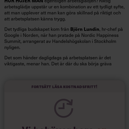
egentligen arbetsglädjen? Riktig
HUR HÖJER MAN
arbetsglädje uppstår ur en kombination av ett tydligt syfte,
att man upplever att man kan göra skillnad på riktigt och
att arbetsplatsen känns trygg.
Det tydliga budskapet kom från
, hr-chef på
Björn Lundin
Google i Norden, när han pratade på Nordic Happiness
Summit, arrangerat av Handelshögskolan i Stockholm
nyligen.
Det som händer dagligdags på arbetsplatsen är det
viktigaste, menar han. Det är där du ska börja gräva
redan i dag.
Här är Björn Lundins tre enkla åtgärder som tagit skruv
och höjt arbetsglädjen på Google:
Fortsätt läsa kostnadsfritt!