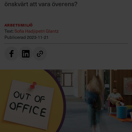
önskvärt att vara överens?
Villkor och policy för
personuppgiftsbehandling
Arbetsmiljö
Sök
Text:
Sofia Hadjipetri Glantz
efter:
Publicerad
2023-11-21
Logga in
Prenumerera