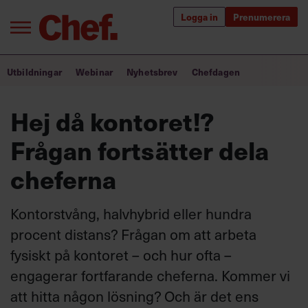
Logga in
Prenumerera
Bra ledare förändrar världen
Utbildningar
Webinar
Nyhetsbrev
Chefdagen
Innehåll från Chef
Hej då kontoret!?
Utbildning för ledare
Frågan fortsätter dela
Chefakademin+
cheferna
Populära utbildningar
Kontorstvång, halvhybrid eller hundra
procent distans? Frågan om att arbeta
fysiskt på kontoret – och hur ofta –
Annonsera
Om oss
engagerar fortfarande cheferna. Kommer vi
Kontakta oss
att hitta någon lösning? Och är det ens
Kundservice