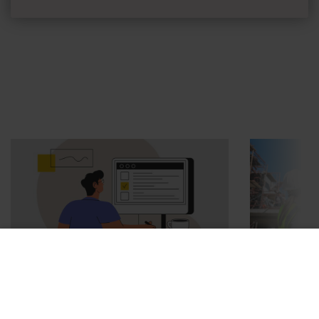
Annonssamarbete:
Arbetsmiljö
Chef + Winningtemp
”Djupa, str
byggchefer
Delta i Chefbarometern 2026