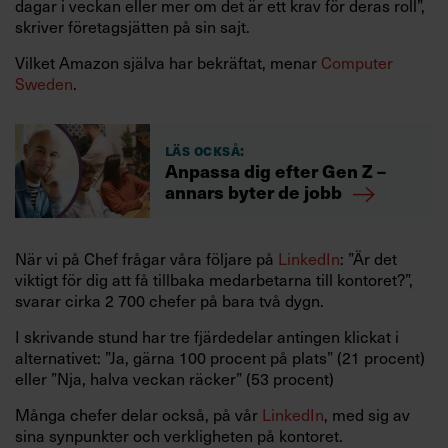
dagar i veckan eller mer om det är ett krav för deras roll”,
skriver företagsjätten på sin sajt.
Vilket Amazon själva har bekräftat, menar
Computer
Sweden
.
Läs också:
Anpassa dig efter Gen Z –
annars byter de jobb
När vi på Chef frågar våra följare på
LinkedIn
: ”Är det
viktigt för dig att få tillbaka medarbetarna till kontoret?”,
svarar cirka 2 700 chefer på bara två dygn.
I skrivande stund har tre fjärdedelar antingen klickat i
alternativet: ”Ja, gärna 100 procent på plats” (21 procent)
eller ”Nja, halva veckan räcker” (53 procent)
Många chefer delar också, på vår
LinkedIn
, med sig av
sina synpunkter och verkligheten på kontoret.