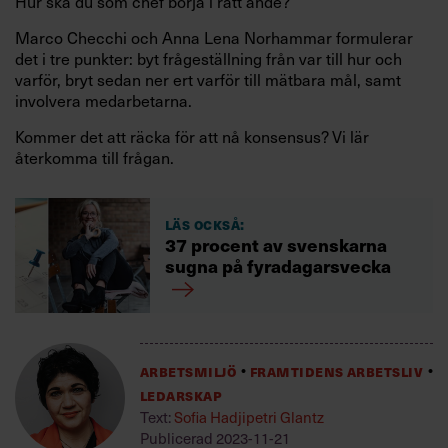
Hur ska du som chef börja i rätt ände?
Marco Checchi och Anna Lena Norhammar formulerar
det i tre punkter: byt frågeställning från var till hur och
varför, bryt sedan ner ert varför till mätbara mål, samt
involvera medarbetarna.
Kommer det att räcka för att nå konsensus? Vi lär
återkomma till frågan.
Läs också:
37 procent av svenskarna
sugna på fyradagarsvecka
Arbetsmiljö
Framtidens arbetsliv
Ledarskap
Text:
Sofia Hadjipetri Glantz
Publicerad
2023-11-21