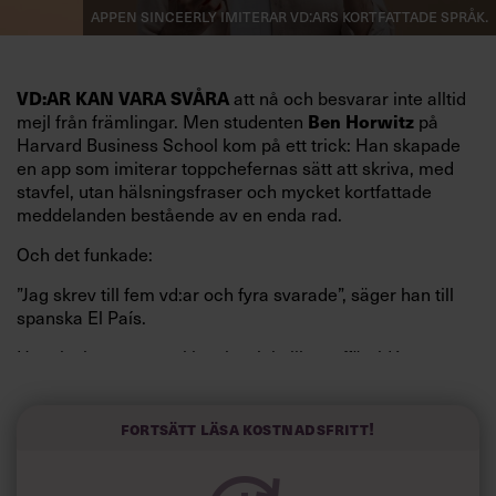
Appen Sinceerly imiterar vd:ars kortfattade språk.
att nå och besvarar inte alltid
VD:AR KAN VARA SVÅRA
mejl från främlingar. Men studenten
på
Ben Horwitz
Harvard Business School kom på ett trick: Han skapade
en app som imiterar toppchefernas sätt att skriva, med
stavfel, utan hälsningsfraser och mycket kortfattade
meddelanden bestående av en enda rad.
Och det funkade:
”Jag skrev till fem vd:ar och fyra svarade”, säger han till
spanska El País.
Horwitz har nu utvecklat sitt trick till en affärsidé: appen
Sinceerly som konverterar formellt och minutiöst
välskrivna texter – likt de som skapas av AI – till den
kortfattat slarviga vd-stilen.
Fortsätt läsa kostnadsfritt!