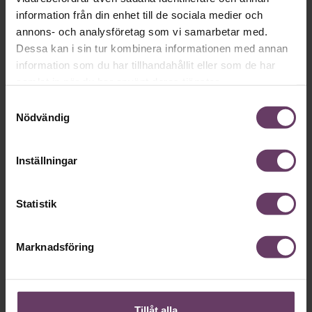
Så motverkar du din ensamhet som
information från din enhet till de sociala medier och
chef
annons- och analysföretag som vi samarbetar med.
Det är ensamt på toppen brukar det heta. Särskilt drabbade
Dessa kan i sin tur kombinera informationen med annan
är nyblivna chefer, som efter pandemin har det än svårare än
information som du har tillhandahållit eller som de har
tidigare.
samlat in när du har använt deras tjänster.
Samtyckesval
Nödvändig
Arbetsmiljö
Inställningar
Statistik
Marknadsföring
Tillåt alla