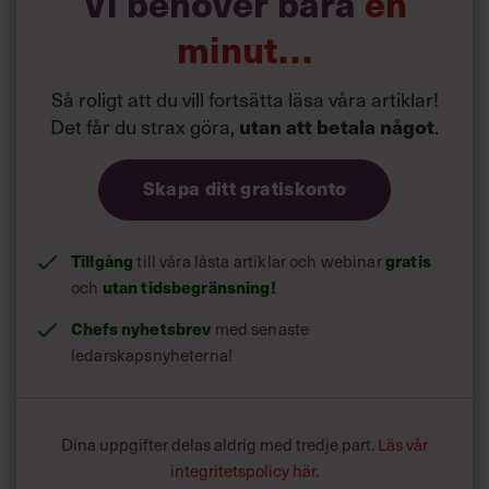
Vi behöver bara
en
minut…
Så roligt att du vill fortsätta läsa våra artiklar!
Det får du strax göra,
.
utan att betala något
Skapa ditt gratiskonto
Tillgång
till våra låsta artiklar och webinar
gratis
och
utan tidsbegränsning!
Chefs nyhetsbrev
med senaste
ledarskapsnyheterna!
Dina uppgifter delas aldrig med tredje part.
Läs vår
integritetspolicy här
.