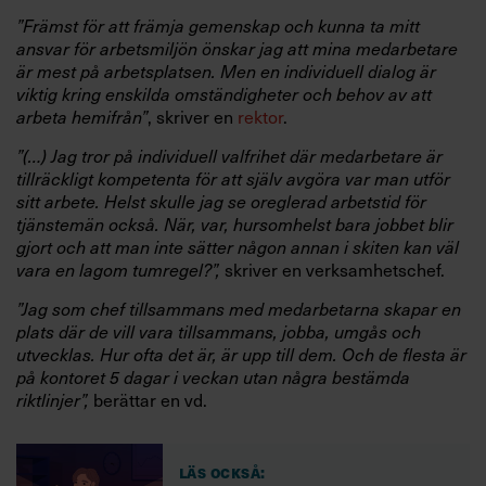
”Främst för att främja gemenskap och kunna ta mitt
ansvar för arbetsmiljön önskar jag att mina medarbetare
är mest på arbetsplatsen. Men en individuell dialog är
viktig kring enskilda omständigheter och behov av att
, skriver en
rektor
.
arbeta hemifrån”
”(…) Jag tror på individuell valfrihet där medarbetare är
tillräckligt kompetenta för att själv avgöra var man utför
sitt arbete. Helst skulle jag se oreglerad arbetstid för
tjänstemän också. När, var, hursomhelst bara jobbet blir
gjort och att man inte sätter någon annan i skiten kan väl
skriver en verksamhetschef.
vara en lagom tumregel?”,
”Jag som chef tillsammans med medarbetarna skapar en
plats där de vill vara tillsammans, jobba, umgås och
utvecklas. Hur ofta det är, är upp till dem. Och de flesta är
på kontoret 5 dagar i veckan utan några bestämda
berättar en vd.
riktlinjer”,
Läs också: