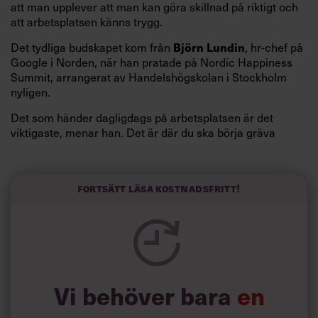
att man upplever att man kan göra skillnad på riktigt och
att arbetsplatsen känns trygg.
Det tydliga budskapet kom från
Björn Lundin
, hr-chef på
Google i Norden, när han pratade på Nordic Happiness
Summit, arrangerat av Handelshögskolan i Stockholm
nyligen.
Det som händer dagligdags på arbetsplatsen är det
viktigaste, menar han. Det är där du ska börja gräva
redan i dag.
Här är Björn Lundins tre enkla åtgärder som tagit skruv
och höjt arbetsglädjen på Google:
Fortsätt läsa kostnadsfritt!
Vi behöver bara
en