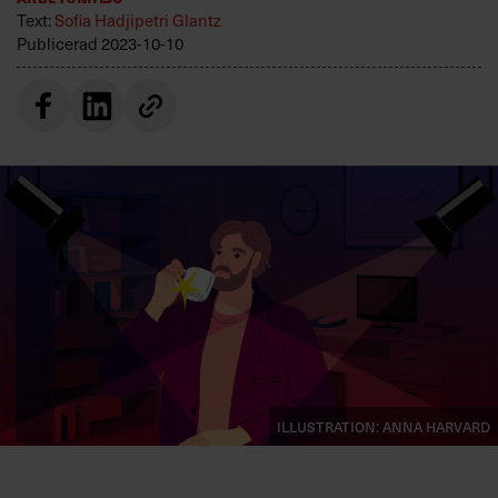
Villkor och policy för
Text:
Sofia Hadjipetri Glantz
personuppgiftsbehandling
Publicerad
2023-10-10
Sök
efter:
Logga in
Prenumerera
Illustration: Anna Harvard