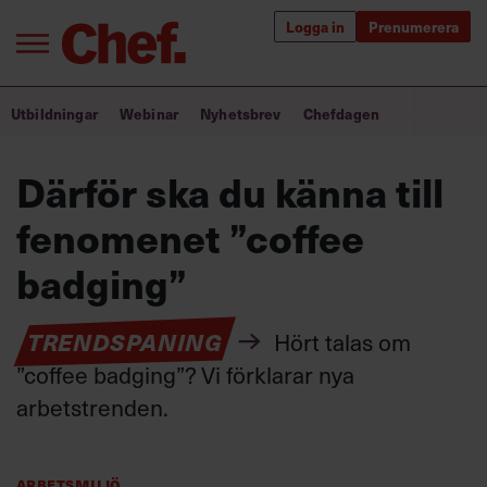
Logga in
Prenumerera
Bra ledare förändrar världen
Utbildningar
Webinar
Nyhetsbrev
Chefdagen
Innehåll från Chef
Därför ska du känna till
Utbildning för ledare
fenomenet ”coffee
Chefakademin+
badging”
Populära utbildningar
TRENDSPANING
Hört talas om
”coffee badging”? Vi förklarar nya
arbetstrenden.
Annonsera
Om oss
Kontakta oss
Kundservice
Arbetsmiljö