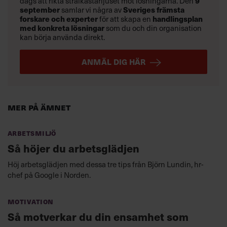
dags att rikta strålkastarljuset mot lösningarna. Den
9
september
samlar vi några av
Sveriges främsta
forskare och experter
för att skapa en
handlingsplan
med konkreta lösningar
som du och din organisation
kan börja använda direkt.
ANMÄL DIG HÄR
Mer på ämnet
Arbetsmiljö
Så höjer du arbetsglädjen
Höj arbetsglädjen med dessa tre tips från Björn Lundin, hr-
chef på Google i Norden.
Motivation
Så motverkar du din ensamhet som