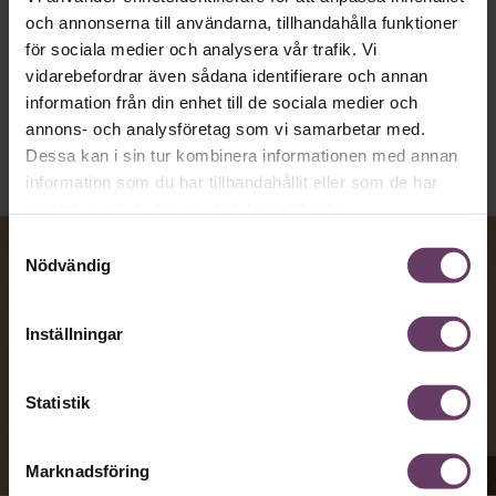
och annonserna till användarna, tillhandahålla funktioner
Kommunikation
för sociala medier och analysera vår trafik. Vi
Text:
Fredrik Kullberg
vidarebefordrar även sådana identifierare och annan
Publicerad
2026-08-07
information från din enhet till de sociala medier och
annons- och analysföretag som vi samarbetar med.
Dessa kan i sin tur kombinera informationen med annan
information som du har tillhandahållit eller som de har
samlat in när du har använt deras tjänster.
Samtyckesval
Nödvändig
Inställningar
Statistik
Marknadsföring
Appen Sinceerly imiterar vd:ars kortfattade språk.