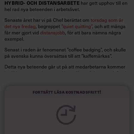
HYBRID- OCH DISTANSARBETE
har gett upphov till en
hel rad nya beteenden i arbetslivet.
Senaste året har vi på Chef berättat om
torsdag som är
det nya fredag
, begreppet
”quiet quitting”
, och att många
får mer gjort vid
distansjobb
, för att bara nämna några
exempel.
Senast i raden är fenomenet ”coffee badging”, och skulle
på svenska kunna översättas till att ”kaffemärkas”.
Detta nya beteende går ut på att medarbetarna kommer
in till kontoret en kort stund bara för att ”visa upp sig” och
ta en kaffe innan de strax därefter återvänder till
hemmakontoret igen.
Fortsätt läsa kostnadsfritt!
Så många som 32 procent av hybridarbetarna i Sverige
medger att de är skyldiga till ”coffee badging”, enligt Owl
Labs senaste undersökning som kartlägger 2 000
nordiska medarbetares attityd till
distansarbete
.