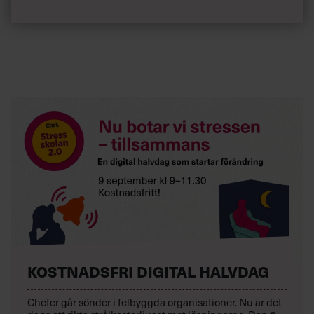
KOSTNADSFRI DIGITAL HALVDAG
Chefer går sönder i felbyggda organisationer. Nu är det