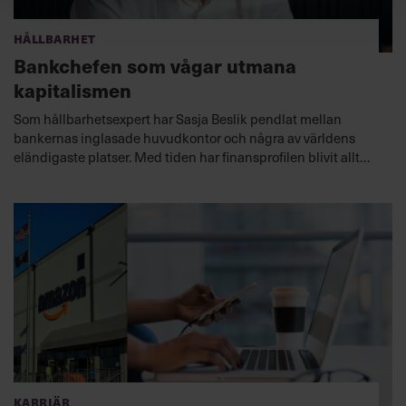
Hållbarhet
Bankchefen som vågar utmana
kapitalismen
Som hållbarhetsexpert har Sasja Beslik pendlat mellan
bankernas inglasade huvudkontor och några av världens
eländigaste platser. Med tiden har finansprofilen blivit allt
mer kritisk till den ekonomiska modell han verkar inom och
begrepp som ”grön teknologi”. Möt mannen som är pionjär
inom hållbar kapitalförvaltning och vill bidra till en ärligare
syn för att klara klimatkrisen.
Karriär