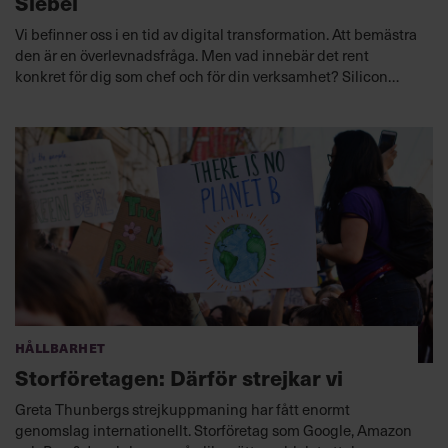
Siebel
Vi befinner oss i en tid av digital transformation. Att bemästra
den är en överlevnadsfråga. Men vad innebär det rent
konkret för dig som chef och för din verksamhet? Silicon
Valley-profilen Tom Siebels bok, som blivit en snackis på
förhand, ger dig guiden till allt du behöver veta för att förstå
big data, AI och andra delar i denna revolution.
Lyssna nu
Hållbarhet
Storföretagen: Därför strejkar vi
Greta Thunbergs strejkuppmaning har fått enormt
genomslag internationellt. Storföretag som Google, Amazon