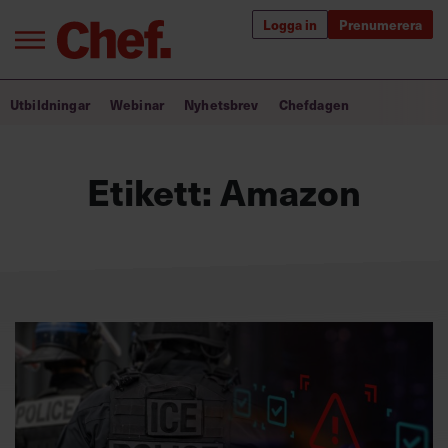
Logga in
Prenumerera
Bra ledare förändrar världen
Utbildningar
Webinar
Nyhetsbrev
Chefdagen
Innehåll från Chef
Etikett:
Amazon
Utbildning för ledare
Chefakademin+
Populära utbildningar
Annonsera
Om oss
Kontakta oss
Kundservice