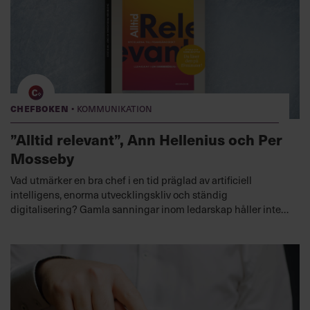
·
Chefboken
Kommunikation
”Alltid relevant”, Ann Hellenius och Per
Mosseby
Vad utmärker en bra chef i en tid präglad av artificiell
intelligens, enorma utvecklingskliv och ständig
digitalisering? Gamla sanningar inom ledarskap håller inte
längre i dagens rekordsnabba utveckling. Här guidar
digitaliseringsexperterna Ann Hellenius och Per Mosseby
dig som chef till vad som krävs för att förbli relevant.
Lyssna nu