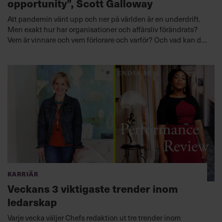
opportunity”, Scott Galloway
Att pandemin vänt upp och ner på världen är en underdrift.
Men exakt hur har organisationer och affärsliv förändrats?
Vem är vinnare och vem förlorare och varför? Och vad kan du
som chef lära av krisen? Det vill professor Scott Galloway ge
svar på i sin bok Post corona.
Lyssna nu
Karriär
Veckans 3 viktigaste trender inom
ledarskap
Varje vecka väljer Chefs redaktion ut tre trender inom