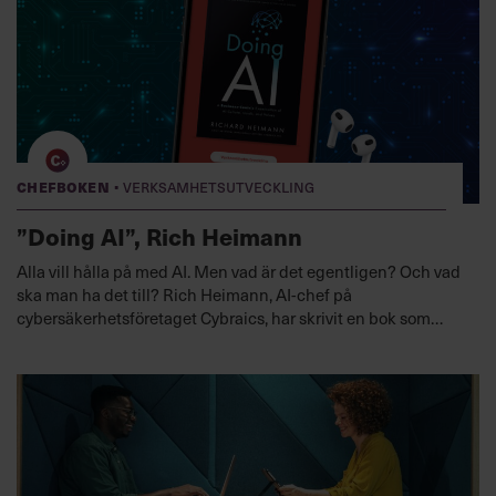
·
Chefboken
Verksamhetsutveckling
”Doing AI”, Rich Heimann
Alla vill hålla på med AI. Men vad är det egentligen? Och vad
ska man ha det till? Rich Heimann, AI-chef på
cybersäkerhetsföretaget Cybraics, har skrivit en bok som
ganska bryskt tar ner de högtflygande visionerna på jorden.
En praktisk handbok för den som vill söka lösningar på
konkreta och nu existerande problem och som handlar lika
mycket om hur man använder AI som vad man inte ska ha AI
till.
Lyssna nu