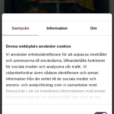
Digital utveckling
Samtycke
Information
Om
Tech-döden: Vart ska alla rekryterare ta
vägen?
Denna webbplats använder cookies
Rekryterare som jobbat med att locka talanger till tech måste
Vi använder enhetsidentifierare för att anpassa innehållet
nu ägna sin tid åt säga upp folk. Vad innebär det? Och vad
och annonserna till användarna, tillhandahålla funktioner
ska hända med alla rekryterare?
för sociala medier och analysera vår trafik. Vi
vidarebefordrar även sådana identifierare och annan
information från din enhet till de sociala medier och
annons- och analysföretag som vi samarbetar med.
Dessa kan i sin tur kombinera informationen med annan
information som du har tillhandahållit eller som de har
samlat in när du har använt deras tjänster.
Samtyckesval