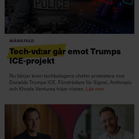
Villkor och policy för
personuppgiftsbehandling
Sök
efter:
Mångfald
Tech-vd:ar går emot Trumps
ICE-projekt
Nu börjar även techbolagens chefer protestera mot
Donalds Trumps ICE. Företrädare för Signal, Anthropic
och Khosla Ventures höjer rösten.
Läs mer
Logga in
Prenumerera