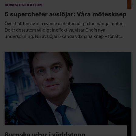
Kommunikation
5 superchefer avslöjar: Våra mötesknep
Över hälften av alla svenska chefer går på för många möten.
De är dessutom väldigt ineffektiva, visar Chefs nya
undersökning. Nu avslöjar 5 kända vd:s sina knep – för att
hålla bättre möten med sina anställda.
Svenska vd:ar i världstopp