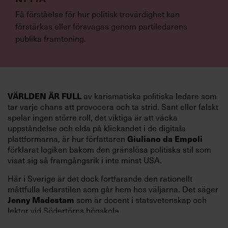
Få förståelse för hur politisk trovärdighet kan
förstärkas eller försvagas genom partiledarens
publika framtoning.
av karismatiska politiska ledare som
VÄRLDEN ÄR FULL
tar varje chans att provocera och ta strid. Sant eller falskt
spelar ingen större roll, det viktiga är att väcka
uppståndelse och elda på klickandet i de digitala
plattformarna, är hur författaren
Giuliano da Empoli
förklarat logiken bakom den gränslösa politiska stil som
visat sig så framgångsrik i inte minst USA.
Här i Sverige är det dock fortfarande den rationellt
måttfulla ledarstilen som går hem hos väljarna. Det säger
som är docent i statsvetenskap och
Jenny Madestam
lektor vid Södertörns högskola.