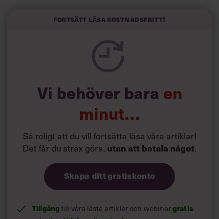
”Svenskarna tar politik på allvar och brukar uppskatta
politiker som har framtoningen av att vara kunniga,
Fortsätt läsa kostnadsfritt!
kompetenta och stå med båda fötterna på jorden. Hellre
en tråkig partiledare i foträta skor än en känslomässig
spelevink i högklackat, är hur jag brukar sammanfatta de
önskningar som svenskarna för fram i undersökningar.”
Läs mer:
Vi behöver bara
en
Siri Wikander: ”Led som i
början av pandemin”
minut…
Så roligt att du vill fortsätta läsa våra artiklar!
Det får du strax göra,
.
utan att betala något
Skapa ditt gratiskonto
Tillgång
till våra låsta artiklar och webinar
gratis