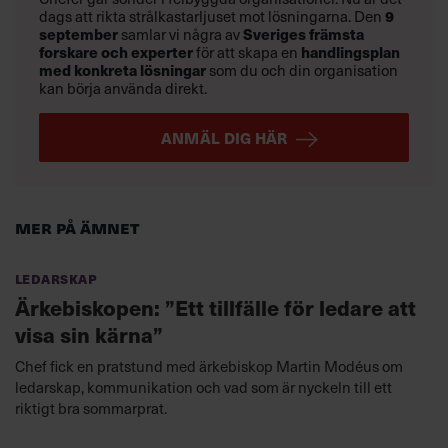
dags att rikta strålkastarljuset mot lösningarna. Den
9
september
samlar vi några av
Sveriges främsta
forskare och experter
för att skapa en
handlingsplan
med konkreta lösningar
som du och din organisation
kan börja använda direkt.
ANMÄL DIG HÄR
Mer på ämnet
Ledarskap
Ärkebiskopen: ”Ett tillfälle för ledare att
visa sin kärna”
Chef fick en pratstund med ärkebiskop Martin Modéus om
ledarskap, kommunikation och vad som är nyckeln till ett
riktigt bra sommarprat.