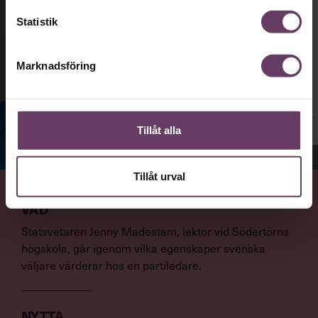
Statistik
Marknadsföring
Tillåt alla
Jenny Madestam, docent i statsvetenskap.
Tillåt urval
VAD
Statsvetaren Jenny Madestam, lektor vid Södertörns
högskola, går igenom vilka egenskaper svenska
väljare värderar hos en partiledare.
NYTTA