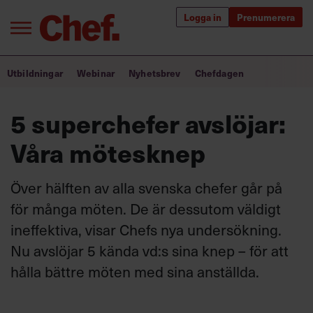
Logga in
Prenumerera
Bra ledare förändrar världen
Utbildningar
Webinar
Nyhetsbrev
Chefdagen
Innehåll från Chef
5 superchefer avslöjar:
Utbildning för ledare
Våra mötesknep
Chefakademin+
Över hälften av alla svenska chefer går på
Populära utbildningar
för många möten. De är dessutom väldigt
ineffektiva, visar Chefs nya undersökning.
Nu avslöjar 5 kända vd:s sina knep – för att
Annonsera
hålla bättre möten med sina anställda.
Om oss
Kontakta oss
Kundservice