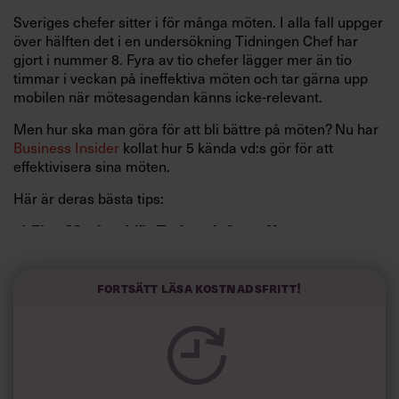
Sveriges chefer sitter i för många möten. I alla fall uppger
över hälften det i en undersökning Tidningen Chef har
gjort i nummer 8. Fyra av tio chefer lägger mer än tio
timmar i veckan på ineffektiva möten och tar gärna upp
mobilen när mötesagendan känns icke-relevant.
Men hur ska man göra för att bli bättre på möten? Nu har
Business Insider
kollat hur 5 kända vd:s gör för att
effektivisera sina möten.
Här är deras bästa tips:
1) Elon Musk, vd för Tesla och SpaceX
Ställer krav på medarbetarna
Metod:
Fortsätt läsa kostnadsfritt!