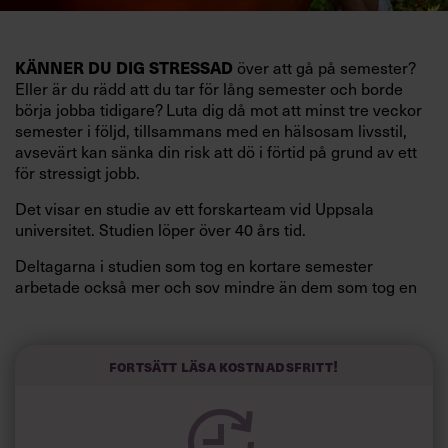
över att gå på semester?
KÄNNER DU DIG STRESSAD
Eller är du rädd att du tar för lång semester och borde
börja jobba tidigare? Luta dig då mot att minst tre veckor
semester i följd, tillsammans med en hälsosam livsstil,
avsevärt kan sänka din risk att dö i förtid på grund av ett
för stressigt jobb.
Det visar en studie av ett forskarteam vid Uppsala
universitet. Studien löper över 40 års tid.
Deltagarna i studien som tog en kortare semester
arbetade också mer och sov mindre än dem som tog en
längre semester, vilket ytterligare ökade stressen i deras
liv.
Forskarna tror sig dessutom kunna uttyda att en längre
Fortsätt läsa kostnadsfritt!
semester har större betydelse för långlevnad än andra
försök att förändra livsstilsvanor.