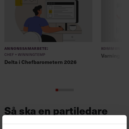
Annonssamarbete:
Kommunikat
Chef + Winningtemp
Varning fö
Delta i Chefbarometern 2026
Så ska en partiledare
vara