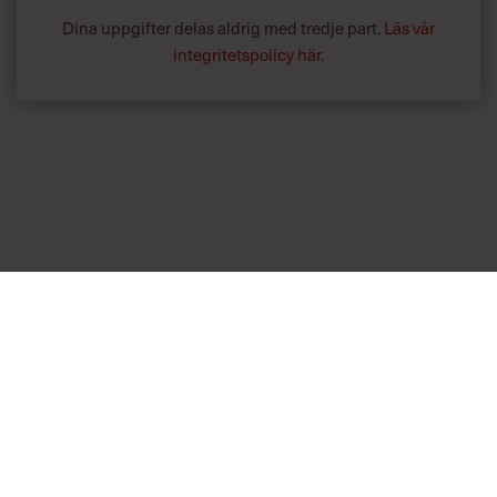
Dina uppgifter delas aldrig med tredje part.
Läs vår
integritetspolicy här
.
Annonssamarbete:
Hälsa
Chef + Winningtemp
Lär chefer
Delta i Chefbarometern 2026