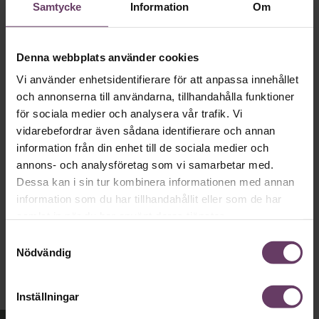
Samtycke
Information
Om
VAL 2026
Provokation, glamour och
galna utspel? Nej, det är inget för svenska
Denna webbplats använder cookies
väljare. Här är det fortfarande den måttfulla
Vi använder enhetsidentifierare för att anpassa innehållet
partiledarstilen som går hem, säger
och annonserna till användarna, tillhandahålla funktioner
statsvetaren Jenny Madestam: ”Hellre en
för sociala medier och analysera vår trafik. Vi
tråkig partiledare i foträta skor, än en
vidarebefordrar även sådana identifierare och annan
känslomässig spelevink i högklackat.”
information från din enhet till de sociala medier och
annons- och analysföretag som vi samarbetar med.
Dessa kan i sin tur kombinera informationen med annan
information som du har tillhandahållit eller som de har
Ledarskap
Text:
Fredrik Kullberg
samlat in när du har använt deras tjänster.
Publicerad
2026-08-03
Samtyckesval
Nödvändig
Inställningar