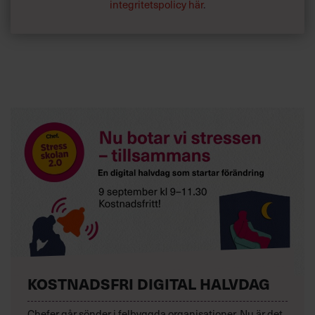
integritetspolicy här
.
KOSTNADSFRI DIGITAL HALVDAG
Chefer går sönder i felbyggda organisationer. Nu är det