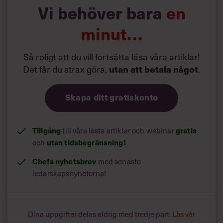
Vi behöver bara
en
minut…
Donald Trump.
har sedan han tillträdde som president 20
Donald Trump
Så roligt att du vill fortsätta läsa våra artiklar!
januari utfärdat flera dekret i syfte att montera ner
Det får du strax göra,
.
program för
mångfald
, rättvisa och
inkludering
(på
utan att betala något
engelska förkortat DEI) i offentlig och privat sektor.
Utöver att rulla tillbaka DEI-målen – som enligt
Skapa ditt gratiskonto
rapporteringen inte längre ska användas för att utvärdera
medarbetarnas prestationer – kommer företaget att
utvärdera externa partnerskap i ämnet ”som en del av
Tillgång
till våra låsta artiklar och webinar
gratis
uppdateringen av vår talangstrategi”, enligt Reuters och
och
utan tidsbegränsning!
bland andra Financial Times.
Chefs nyhetsbrev
med senaste
ledarskapsnyheterna!
Dina uppgifter delas aldrig med tredje part.
Läs vår