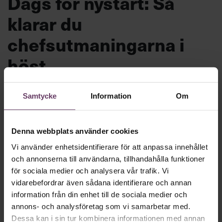
Dags för nystart: Så
klarar du
chefsutmaningarna i
höst
Motigt att gå tillbaka till jobbet efter
Samtycke
Information
Om
semestern? Inte nödvändigtvis. Chef ger dig
hela listan på hur du förvandlar höstens
Denna webbplats använder cookies
problem till möjligheter och gör din
jobbcomeback med stil.
Vi använder enhetsidentifierare för att anpassa innehållet
och annonserna till användarna, tillhandahålla funktioner
för sociala medier och analysera vår trafik. Vi
vidarebefordrar även sådana identifierare och annan
Beslutsfattande
Text:
Fredrik Kullberg
information från din enhet till de sociala medier och
Publicerad
2026-08-10
annons- och analysföretag som vi samarbetar med.
Dessa kan i sin tur kombinera informationen med annan