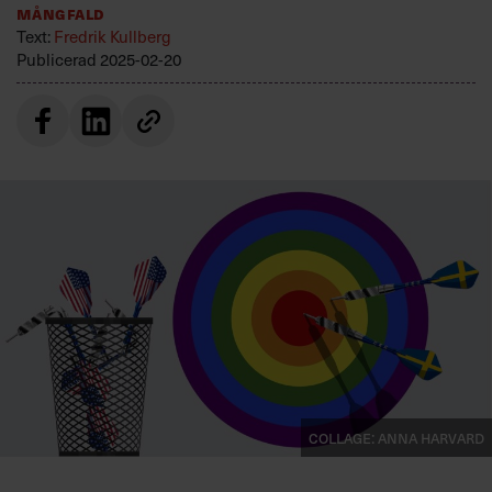
Mångfald
Villkor och policy för
Text:
Fredrik Kullberg
personuppgiftsbehandling
Publicerad
2025-02-20
Sök
efter:
Logga in
Prenumerera
Collage: Anna Harvard