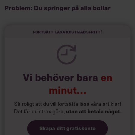
Problem: Du springer på alla bollar
Visst är det härligt med engagemang, och du gillar ju att
vara så uppslukad av jobbet att du nästan glömmer bort
att du jobbar. Problemet är bara att den inställningen gör
Fortsätt läsa kostnadsfritt!
dig både stressad och utmattad. Till slut så pass att du
inte lyckas koncentrera dig på någonting alls när du
springer på alla bollar och försöker sätta dig in i precis
allt.
Vi behöver bara
en
minut…
Så roligt att du vill fortsätta läsa våra artiklar!
Det får du strax göra,
.
utan att betala något
Skapa ditt gratiskonto