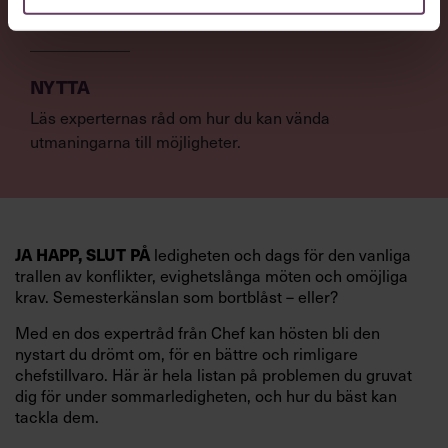
återvända till jobbet efter semestern.
NYTTA
Läs experternas råd om hur du kan vända
utmaningarna till möjligheter.
ledigheten och dags för den vanliga
JA HAPP, SLUT PÅ
trallen av konflikter, evighetslånga möten och omöjliga
krav. Semesterkänslan som bortblåst – eller?
Med en dos expertråd från Chef kan hösten bli den
nystart du drömt om, för en bättre och rimligare
chefstillvaro. Här är hela listan på problemen du gruvat
dig för under sommarledigheten, och hur du bäst kan
tackla dem.