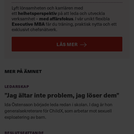
Lyft lönsamheten och karriären med
ett
helhetsperspektiv
på att leda och utveckla
verksamhet –
med affärsfokus
. I vår unikt flexibla
Executive MBA
får du träning, praktisk nytta och ett
exklusivt chefsnätverk.
LÄS MER
Mer på ämnet
Ledarskap
”Jag ältar inte problem, jag löser dem”
Ida Östensson började leda redan i skolan. I dag är hon
generalsekreterare för ChildX, som arbetar mot sexuell
exploatering av barn.
Beslutsfattande