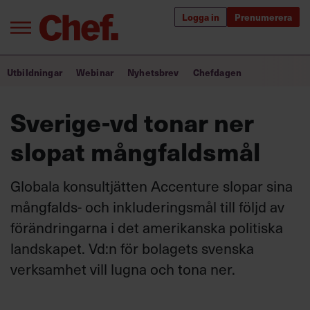
Logga in
Prenumerera
Bra ledare förändrar världen
Utbildningar
Webinar
Nyhetsbrev
Chefdagen
Innehåll från Chef
Sverige-vd tonar ner
Utbildning för ledare
slopat mångfaldsmål
Chefakademin+
Globala konsultjätten Accenture slopar sina
Populära utbildningar
mångfalds- och inkluderingsmål till följd av
förändringarna i det amerikanska politiska
landskapet. Vd:n för bolagets svenska
Annonsera
verksamhet vill lugna och tona ner.
Om oss
Kontakta oss
Kundservice