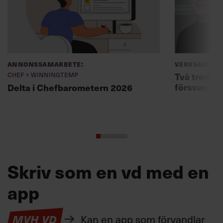
Annonssamarbete:
Verksamhet
Chef + Winningtemp
Två tredjed
försvann –
Delta i Chefbarometern 2026
Skriv som en vd med en
app
MVH VD
Kan en app som förvandlar