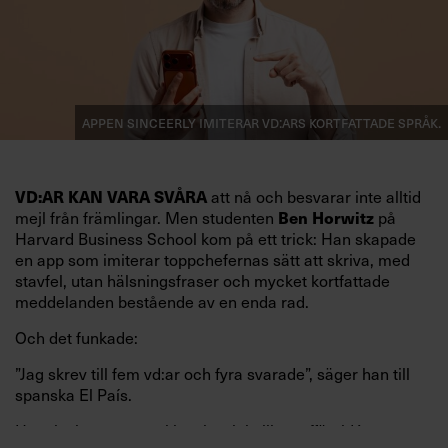
Appen Sinceerly imiterar vd:ars kortfattade språk.
att nå och besvarar inte alltid
VD:AR KAN VARA SVÅRA
mejl från främlingar. Men studenten
på
Ben Horwitz
Harvard Business School kom på ett trick: Han skapade
en app som imiterar toppchefernas sätt att skriva, med
stavfel, utan hälsningsfraser och mycket kortfattade
meddelanden bestående av en enda rad.
Och det funkade:
”Jag skrev till fem vd:ar och fyra svarade”, säger han till
spanska El País.
Horwitz har nu utvecklat sitt trick till en affärsidé: appen