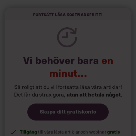
Sinceerly som konverterar formellt och minutiöst
välskrivna texter – likt de som skapas av AI – till den
kortfattat slarviga vd-stilen.
Fortsätt läsa kostnadsfritt!
Vi behöver bara
en
minut…
Så roligt att du vill fortsätta läsa våra artiklar!
Det får du strax göra,
.
utan att betala något
Skapa ditt gratiskonto
Tillgång
till våra låsta artiklar och webinar
gratis