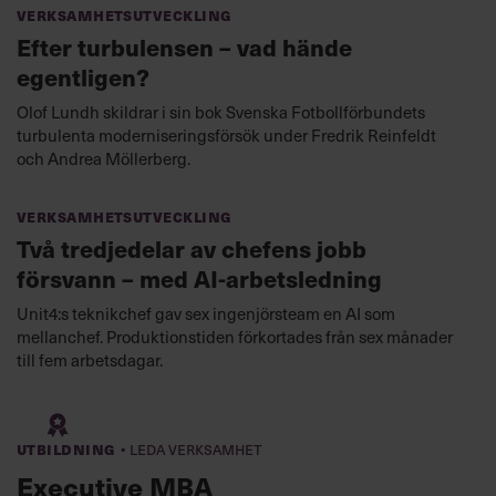
Verksamhetsutveckling
Efter turbulensen – vad hände
egentligen?
Olof Lundh skildrar i sin bok Svenska Fotbollförbundets
turbulenta moderniseringsförsök under Fredrik Reinfeldt
och Andrea Möllerberg.
Verksamhetsutveckling
Två tredjedelar av chefens jobb
försvann – med AI-arbetsledning
Unit4:s teknikchef gav sex ingenjörsteam en AI som
mellanchef. Produktionstiden förkortades från sex månader
till fem arbetsdagar.
·
Utbildning
Leda verksamhet
Executive MBA