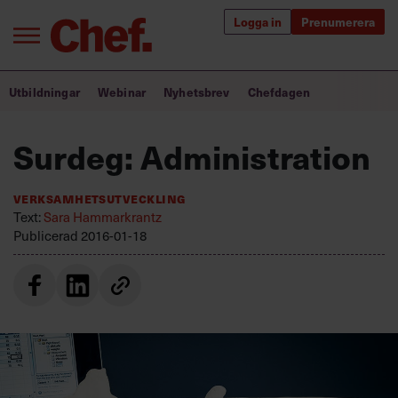
Logga in
Prenumerera
Bra ledare förändrar världen
Utbildningar
Webinar
Nyhetsbrev
Chefdagen
Innehåll från Chef
Surdeg: Administration
Utbildning för ledare
Verksamhetsutveckling
Chefakademin+
Text:
Sara Hammarkrantz
Publicerad
2016-01-18
Populära utbildningar
Annonsera
Om oss
Kontakta oss
Kundservice