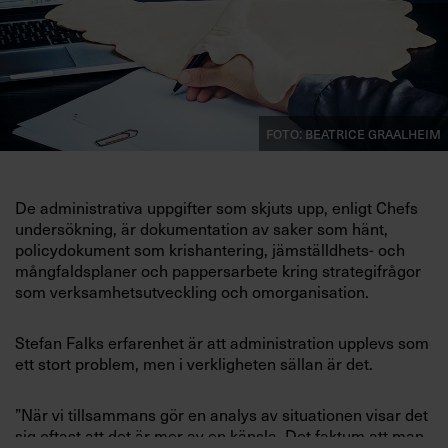
Villkor och policy för
personuppgiftsbehandling
Sök
efter:
Foto: Beatrice Graalheim
De administrativa
uppgifter som skjuts upp, enligt Chefs
undersökning, är dokumentation av saker som hänt,
policydokument som krishantering, jämställdhets- och
mångfaldsplaner och pappersarbete kring strategifrågor
som verksamhetsutveckling och omorganisation.
Logga in
Stefan Falks erfarenhet är att administration upplevs som
Prenumerera
ett stort problem, men i verkligheten sällan är det.
”När vi tillsammans gör en analys av situationen visar det
sig oftast att det är mer av en känsla. Det faktum att man