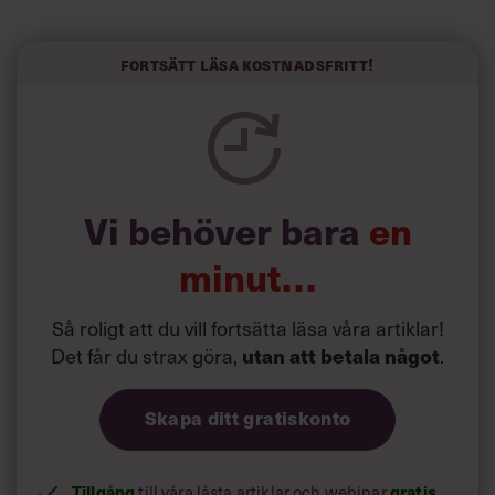
har olästa mejl kan vara stressande och kännas akut
överhängande, just för att man inte har läst mejlen.”
Fortsätt läsa kostnadsfritt!
”Det är väsentligt för chefer att förstå att vi alla har svårt
att uppskatta den reella storleken på ett problem eller en
möjlighet. Vi tänker ofta i svart och vitt, jättebra eller
jättedåligt, utan att ha gjort någon analys. I själva verket
är det oftast hälften så bra och hälften så dåligt”, säger
Stefan Falk.
Vi behöver bara
en
minut…
Så roligt att du vill fortsätta läsa våra artiklar!
Det får du strax göra,
utan att betala något
.
Skapa ditt gratiskonto
Tillgång
gratis
till våra låsta artiklar och webinar