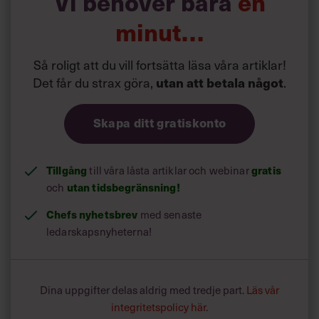
Vi behöver bara
en
Siri Wikander: ”Led som i
början av pandemin”
minut…
Så roligt att du vill fortsätta läsa våra artiklar!
Det får du strax göra,
utan att betala något
.
Skapa ditt gratiskonto
Tillgång
gratis
till våra låsta artiklar och webinar
utan tidsbegränsning!
och
Chefs nyhetsbrev
med senaste
ledarskapsnyheterna!
Dina uppgifter delas aldrig med tredje part.
Läs vår
integritetspolicy här
.