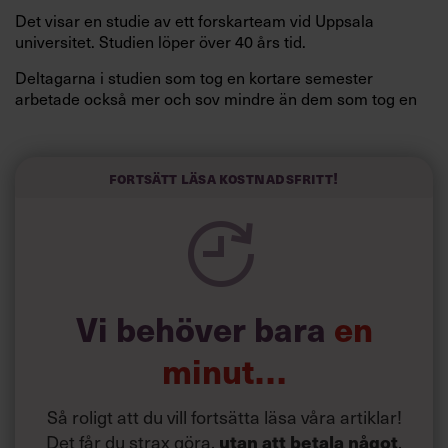
Det visar en studie av ett forskarteam vid Uppsala
universitet. Studien löper över 40 års tid.
Deltagarna i studien som tog en kortare semester
arbetade också mer och sov mindre än dem som tog en
längre semester, vilket ytterligare ökade stressen i deras
liv.
Forskarna tror sig dessutom kunna uttyda att en längre
Fortsätt läsa kostnadsfritt!
semester har större betydelse för långlevnad än andra
försök att förändra livsstilsvanor.
Vi behöver bara
en
minut…
Så roligt att du vill fortsätta läsa våra artiklar!
Det får du strax göra,
utan att betala något
.