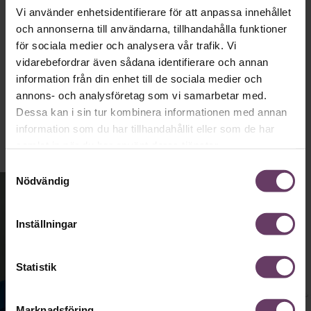
Vi använder enhetsidentifierare för att anpassa innehållet
känslomässig spelevink i högklackat.”
och annonserna till användarna, tillhandahålla funktioner
för sociala medier och analysera vår trafik. Vi
vidarebefordrar även sådana identifierare och annan
Ledarskap
information från din enhet till de sociala medier och
Text:
Fredrik Kullberg
Publicerad
2026-08-03
annons- och analysföretag som vi samarbetar med.
Dessa kan i sin tur kombinera informationen med annan
information som du har tillhandahållit eller som de har
samlat in när du har använt deras tjänster.
Samtyckesval
Nödvändig
Inställningar
Statistik
Marknadsföring