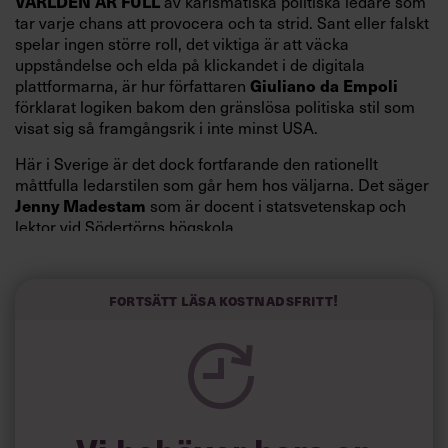
VÄRLDEN ÄR FULL
av karismatiska politiska ledare som
tar varje chans att provocera och ta strid. Sant eller falskt
spelar ingen större roll, det viktiga är att väcka
uppståndelse och elda på klickandet i de digitala
Giuliano da Empoli
plattformarna, är hur författaren
förklarat logiken bakom den gränslösa politiska stil som
visat sig så framgångsrik i inte minst USA.
Här i Sverige är det dock fortfarande den rationellt
måttfulla ledarstilen som går hem hos väljarna. Det säger
Jenny Madestam
som är docent i statsvetenskap och
lektor vid Södertörns högskola.
”Svenskarna tar politik på allvar och brukar uppskatta
politiker som har framtoningen av att vara kunniga,
Fortsätt läsa kostnadsfritt!
kompetenta och stå med båda fötterna på jorden. Hellre
en tråkig partiledare i foträta skor än en känslomässig
spelevink i högklackat, är hur jag brukar sammanfatta de
önskningar som svenskarna för fram i undersökningar.”
Läs mer: