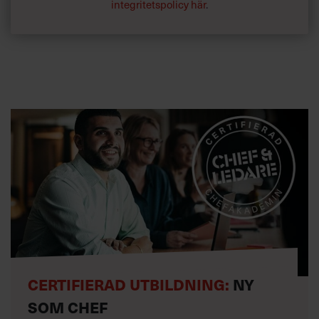
integritetspolicy här
.
CERTIFIERAD UTBILDNING:
NY
SOM CHEF