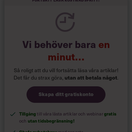
semester har större betydelse för långlevnad än andra
försök att förändra livsstilsvanor.
Vi behöver bara
en
minut…
Så roligt att du vill fortsätta läsa våra artiklar!
Det får du strax göra,
utan att betala något
.
Skapa ditt gratiskonto
Tillgång
gratis
till våra låsta artiklar och webinar
utan tidsbegränsning!
och
Chefs nyhetsbrev