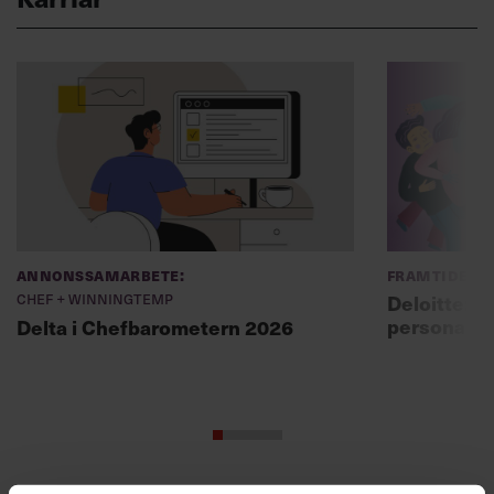
Annonssamarbete:
Framtidens 
Chef + Winningtemp
Deloitte: ”
personal m
Delta i Chefbarometern 2026