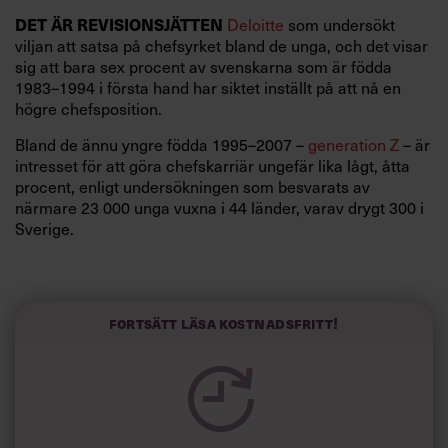
DET ÄR REVISIONSJÄTTEN
Deloitte
som undersökt
viljan att satsa på chefsyrket bland de unga, och det visar
sig att bara sex procent av svenskarna som är födda
1983–1994 i första hand har siktet inställt på att nå en
högre chefsposition.
Bland de ännu yngre födda 1995–2007 –
generation Z
– är
intresset för att göra chefskarriär ungefär lika lågt, åtta
procent, enligt undersökningen som besvarats av
närmare 23 000 unga vuxna i 44 länder, varav drygt 300 i
Sverige.
”Många skjuter på chefsambitioner och fokuserar i stället
på trygghet,
kompetensutveckling
och välmående”,
Maria Chermanne
säger
, human capital lead på Deloitte
Fortsätt läsa kostnadsfritt!
i ett pressmeddelande.
Omkring 65 procent av de båda ungdomsgrupperna säger
sig visserligen vara intresserade av att ägna sig åt
ledarskap någon gång i karriären, men det är mycket
annat som de värderar högre här och nu.