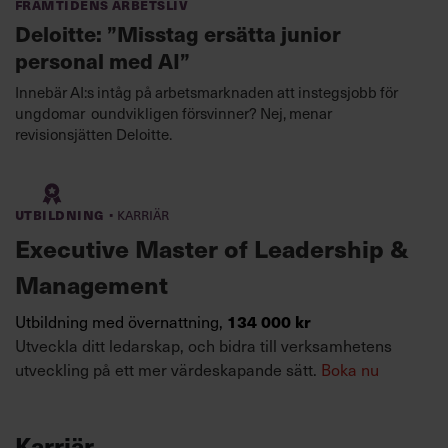
Framtidens arbetsliv
Deloitte: ”Misstag ersätta junior
personal med AI”
Innebär AI:s intåg på arbetsmarknaden att instegsjobb för
ungdomar oundvikligen försvinner? Nej, menar
revisionsjätten Deloitte.
·
Utbildning
Karriär
Executive Master of Leadership &
Management
134 000 kr
Utbildning med övernattning,
Utveckla ditt ledarskap, och bidra till verksamhetens
utveckling på ett mer värdeskapande sätt.
Boka nu
Karriär