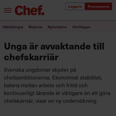
Logga in
Prenumerera
Bra ledare förändrar världen
Utbildningar
Webinar
Nyhetsbrev
Chefdagen
Innehåll från Chef
Unga är avvaktande till
Utbildning för ledare
chefskarriär
Chefakademin+
Svenska ungdomar skjuter på
Populära utbildningar
chefsambitionerna. Ekonomisk stabilitet,
balans mellan arbete och fritid och
kontinuerligt lärande är viktigare än att göra
Annonsera
chefskarriär, visar en ny undersökning.
Om oss
Kontakta oss
Kundservice