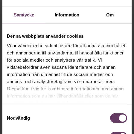
Så ska en partiledare
vara
Samtycke
Information
Om
VAL 2026
Provokation, glamour och
Denna webbplats använder cookies
galna utspel? Nej, det är inget för svenska
Vi använder enhetsidentifierare för att anpassa innehållet
väljare. Här är det fortfarande den måttfulla
och annonserna till användarna, tillhandahålla funktioner
partiledarstilen som går hem, säger
för sociala medier och analysera vår trafik. Vi
vidarebefordrar även sådana identifierare och annan
statsvetaren Jenny Madestam: ”Hellre en
information från din enhet till de sociala medier och
tråkig partiledare i foträta skor, än en
annons- och analysföretag som vi samarbetar med.
känslomässig spelevink i högklackat.”
Dessa kan i sin tur kombinera informationen med annan
information som du har tillhandahållit eller som de har
samlat in när du har använt deras tjänster.
Ledarskap
Samtyckesval
Text:
Fredrik Kullberg
Nödvändig
Publicerad
2026-08-03