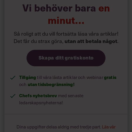
Vi behöver bara
en
”Det är tydligt att unga vuxna ser ledarskap som något
man kan överväga längre fram, när ekonomin och
minut…
livssituationen känns mer stabil. De prioriterar i stället att
bygga expertis och utveckla sina färdigheter, samtidigt
som de vill ha hållbara arbetsvillkor som fungerar över
Så roligt att du vill fortsätta läsa våra artiklar!
tid”, säger Maria Chermanne.
Det får du strax göra,
utan att betala något
.
Skapa ditt gratiskonto
Tillgång
gratis
till våra låsta artiklar och webinar
utan tidsbegränsning!
och
Chefs nyhetsbrev
med senaste
ledarskapsnyheterna!
Dina uppgifter delas aldrig med tredje part.
Läs vår