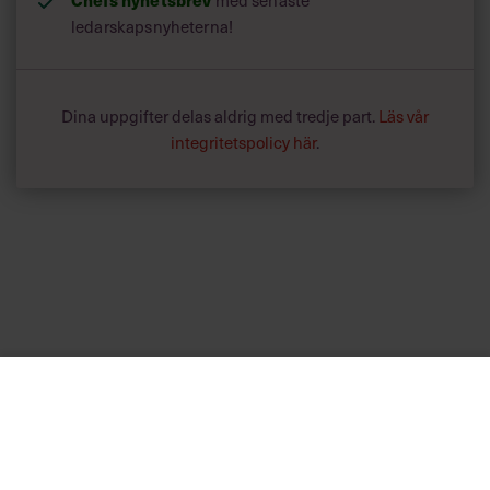
med senaste
ledarskapsnyheterna!
Dina uppgifter delas aldrig med tredje part.
Läs vår
integritetspolicy här
.