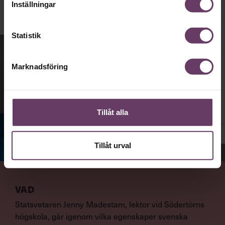
Inställningar
Statistik
Marknadsföring
Tillåt alla
Tillåt urval
Jenny Madestam, docent i statsvetenskap.
VAD
Statsvetaren Jenny Madestam, lektor vid Södertörns
högskola, går igenom vilka egenskaper svenska