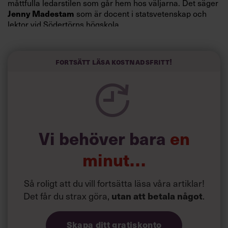
måttfulla ledarstilen som går hem hos väljarna. Det säger
Jenny Madestam
som är docent i statsvetenskap och
lektor vid Södertörns högskola.
”Svenskarna tar politik på allvar och brukar uppskatta
politiker som har framtoningen av att vara kunniga,
Fortsätt läsa kostnadsfritt!
kompetenta och stå med båda fötterna på jorden. Hellre
en tråkig partiledare i foträta skor än en känslomässig
spelevink i högklackat, är hur jag brukar sammanfatta de
önskningar som svenskarna för fram i undersökningar.”
Läs mer:
Vi behöver bara
en
Siri Wikander: ”Led som i
början av pandemin”
minut…
Så roligt att du vill fortsätta läsa våra artiklar!
Det får du strax göra,
utan att betala något
.
Skapa ditt gratiskonto