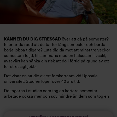
KÄNNER DU DIG STRESSAD
över att gå på semester?
Eller är du rädd att du tar för lång semester och borde
börja jobba tidigare? Luta dig då mot att minst tre veckor
semester i följd, tillsammans med en hälsosam livsstil,
avsevärt kan sänka din risk att dö i förtid på grund av ett
för stressigt jobb.
Det visar en studie av ett forskarteam vid Uppsala
universitet. Studien löper över 40 års tid.
Deltagarna i studien som tog en kortare semester
arbetade också mer och sov mindre än dem som tog en
längre semester, vilket ytterligare ökade stressen i deras
liv.
Forskarna tror sig dessutom kunna uttyda att en längre
Fortsätt läsa kostnadsfritt!