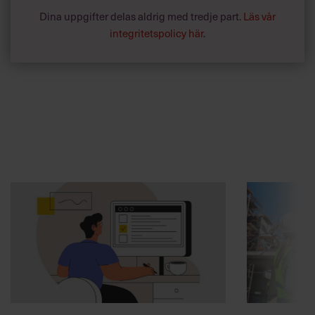
Dina uppgifter delas aldrig med tredje part.
Läs vår
integritetspolicy här
.
Annonssamarbete:
Arbetsmiljö
Chef + Winningtemp
”Djupa, str
byggchefer
Delta i Chefbarometern 2026