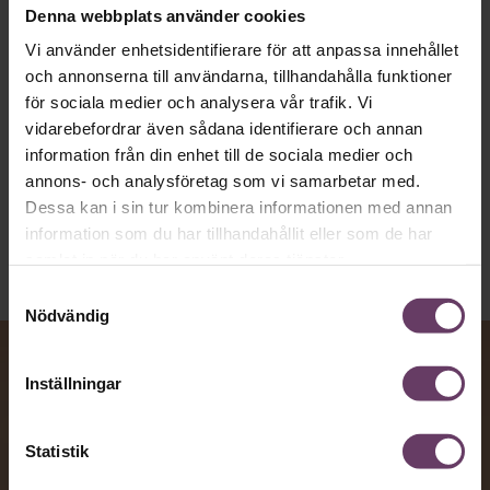
artighetsfraser, men gärna stavfel – vara
Denna webbplats använder cookies
vägen för den som vill nå fram till
Vi använder enhetsidentifierare för att anpassa innehållet
toppcheferna?
och annonserna till användarna, tillhandahålla funktioner
för sociala medier och analysera vår trafik. Vi
vidarebefordrar även sådana identifierare och annan
Kommunikation
information från din enhet till de sociala medier och
Text:
Fredrik Kullberg
annons- och analysföretag som vi samarbetar med.
Publicerad
2026-08-07
Dessa kan i sin tur kombinera informationen med annan
information som du har tillhandahållit eller som de har
samlat in när du har använt deras tjänster.
Samtyckesval
Nödvändig
Inställningar
Statistik