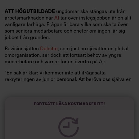
ATT HÖGUTBILDADE
ungdomar ska stängas ute från
arbetsmarknaden när
AI
tar över instegsjobben är en allt
vanligare farhåga. Frågan är bara vilka som ska ta över
som seniora medarbetare och chefer om ingen lär sig
jobbet från grunden.
Revisionsjätten
Deloitte
, som just nu sjösätter en global
omorganisation, ser dock ett fortsatt behov av yngre
medarbetare och varnar för en övertro på AI:
”En sak är klar: Vi kommer inte att ifrågasätta
rekryteringen av junior personal. Att beröva oss själva en
generation för att ersätta den med AI vore ett stort
strategiskt misstag. På vår arbetsplats är lärande och
kunskapsöverföring oerhört viktigt. Om det inte finns
Fortsätt läsa kostnadsfritt!
några efterträdare, blir det ingen kunskapsöverföring och
företagets framtid sätts på spel”, säger en av företagets
hr-ansvariga,
Véronique Violin
, till franska Les Echos.
Läs också: