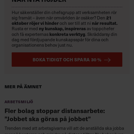
Hur säkerställer din chefsgrupp att verksamheten rör
sig framåt – även när omvärlden är osäker? Den
21
oktober
röjer vi hinder
och ser till att ni
når resultat.
Rusta er med
ny kunskap,
inspireras
av toppchefer
och få experternas
konkreta verktyg
.
Skräddarsy din
dag med fördjupande kunskapsspår för dina och
organisationens behov just nu.
BOKA TIDIGT OCH SPARA 30 %
Mer på ämnet
Arbetsmiljö
Fler bolag stoppar distansarbete:
”Jobbet ska göras på jobbet”
Trenden med att arbetsgivarna vill att de anställda ska jobba