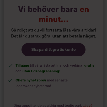
Därför blir cheferna allt
Vi behöver bara
en
äldre
minut…
En svensk studie visar att AI hittills haft en negativ effekt
Så roligt att du vill fortsätta läsa våra artiklar!
på sysselsättningen bland yngre, särskilt i yrken där
Det får du strax göra,
utan att betala något
.
tekniken är lätt att använda.
Skapa ditt gratiskonto
Tillgång
till våra låsta artiklar och webinar
gratis
och
utan tidsbegränsning!
Chefs nyhetsbrev
med senaste
ledarskapsnyheterna!
Dina uppgifter delas aldrig med tredje part.
Läs vår