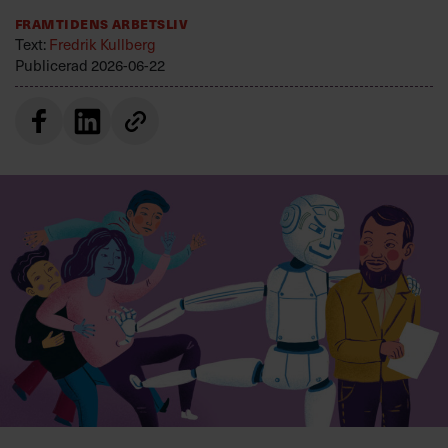
Villkor och policy för
Framtidens arbetsliv
personuppgiftsbehandling
Text:
Fredrik Kullberg
Publicerad
2026-06-22
Sök
efter:
Logga in
Prenumerera