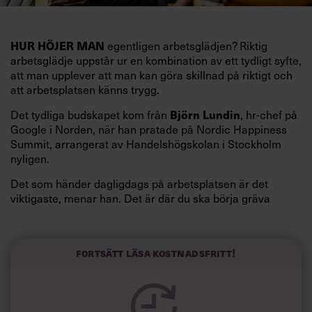
HUR HÖJER MAN
egentligen arbetsglädjen? Riktig
arbetsglädje uppstår ur en kombination av ett tydligt syfte,
att man upplever att man kan göra skillnad på riktigt och
att arbetsplatsen känns trygg.
Det tydliga budskapet kom från
Björn Lundin
, hr-chef på
Google i Norden, när han pratade på Nordic Happiness
Summit, arrangerat av Handelshögskolan i Stockholm
nyligen.
Det som händer dagligdags på arbetsplatsen är det
viktigaste, menar han. Det är där du ska börja gräva
redan i dag.
Här är Björn Lundins tre enkla åtgärder som tagit skruv
och höjt arbetsglädjen på Google:
Fortsätt läsa kostnadsfritt!