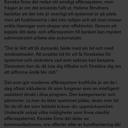
Kanske finns det redan ett smidigt affärssystem, men
frågan är om det används fullt ut. Helene Struthers
berättar att det inte är ovanligt att systemet är på plats
men att funktionerna i det inte nyttjas och att man missar
enkla lösningar som skapar stor effektivitet. Genom att
koppla ditt data- och affärssystem till banken kan mycket
administrativt arbete ske automatiskt.
”Det är lätt att bli dumsnål, både med sin tid och med
småkostnader. Att avsätta tid för att få förståelse för
systemet och utvärdera vad som saknas kan bespara.
Dessutom kan du då luta dig tillbaka och försäkra dig om
att siffrorna ändå blir rätt.”
Det som gör moderna affärssystem kraftfulla är att de i
dag oftast inkluderar AI som fungerar som en intelligent
assistent direkt i dina program. Den kategoriserar och
påminner. Ju mer du låter systemet jobba, desto mer tid
får du till det som faktiskt kräver din uppmärksamhet.
Undersök också vilka möjligheter som finns utanför
affärssystemet. Kanske finns det delar av
kommunikationen, era offerter eller er kundhantering där