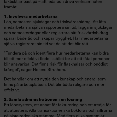
faktiskt är bäst på – att leda och driva verksamheten
framåt.
1. Involvera medarbetarna
Lön, semester, sjukdagar och friskvårdsbidrag. Att låta
medarbetarna själva rapportera sin tid, lägga in sjukdagar
och semesterdagar eller registrera sitt friskvårdsbidrag
sparar både tid och skapar trygghet. Har medarbetarna
själva registrerat sin tid vet de att det blir rätt.
”Fundera på och identifiera hur medarbetarna kan bidra
till ett mer effektivt flöde i stället för att ett fåtal personer
blir ansvariga. Det finns risk för flaskhalsar och onödigt
krångel”, säger Helene Struthers.
Det handlar om att nyttja den kunskap och energi som
finns på arbetsplatsen. Det blir både roligare och mer
effektivt.
2. Samla administrationen i en lösning
Ett lönesystem, ett annat för fakturering och ett tredje för
att attestera. Alla transaktioner ska bokföras och siffrorna
på sista raden ska stämma. Med flera olika system är