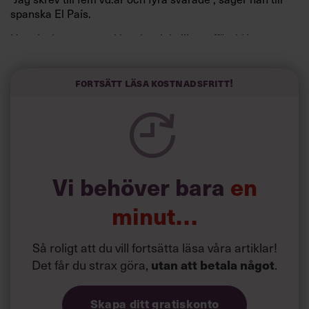
spanska El País.
Horwitz har nu utvecklat sitt trick till en affärsidé: appen
Sinceerly som konverterar formellt och minutiöst
välskrivna texter – likt de som skapas av AI – till den
kortfattat slarviga vd-stilen.
Fortsätt läsa kostnadsfritt!
Vi behöver bara
en
minut…
Så roligt att du vill fortsätta läsa våra artiklar!
Det får du strax göra,
.
utan att betala något
Skapa ditt gratiskonto