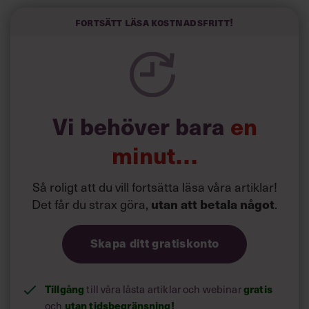
Här är Björn Lundins tre enkla åtgärder som tagit skruv
och höjt arbetsglädjen på Google:
Fortsätt läsa kostnadsfritt!
Vi behöver bara
en
minut…
Så roligt att du vill fortsätta läsa våra artiklar!
Det får du strax göra,
.
utan att betala något
Skapa ditt gratiskonto
Tillgång
till våra låsta artiklar och webinar
gratis
och
utan tidsbegränsning!