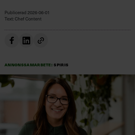
Villkor och policy för
personuppgiftsbehandling
Publicerad
2026-06-01
Text: Chef Content
Sök
efter:
Annonssamarbete:
Spiris
Logga in
Prenumerera