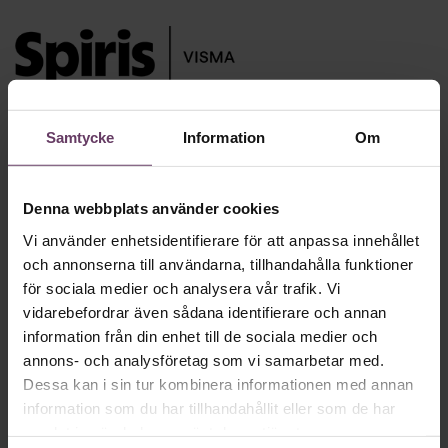
Att driva företag med Spiris är enkelt. Spiris är den
flexibla ekonomiplattformen. Allt finns samlat och
Samtycke
Information
Om
automatiserat med smarta funktioner – från bokföring till
fakturering och lön. Det ger dig tid till att fokusera på rätt
saker. Det vill säga att starta, driva och utveckla din
Denna webbplats använder cookies
företagsdröm utan krånglig administration.
Vi använder enhetsidentifierare för att anpassa innehållet
och annonserna till användarna, tillhandahålla funktioner
för sociala medier och analysera vår trafik. Vi
LÄS MER
vidarebefordrar även sådana identifierare och annan
information från din enhet till de sociala medier och
annons- och analysföretag som vi samarbetar med.
Dessa kan i sin tur kombinera informationen med annan
Skriv som en vd med en
information som du har tillhandahållit eller som de har
samlat in när du har använt deras tjänster.