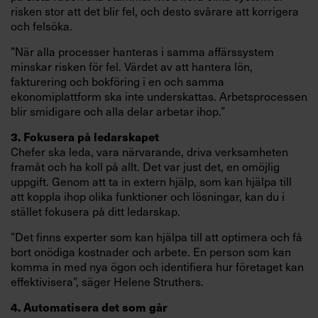
risken stor att det blir fel, och desto svårare att korrigera
och felsöka.
”När alla processer hanteras i samma affärssystem
minskar risken för fel. Värdet av att hantera lön,
fakturering och bokföring i en och samma
ekonomiplattform ska inte underskattas. Arbetsprocessen
blir smidigare och alla delar arbetar ihop.”
3. Fokusera på ledarskapet
Chefer ska leda, vara närvarande, driva verksamheten
framåt och ha koll på allt. Det var just det, en omöjlig
uppgift. Genom att ta in extern hjälp, som kan hjälpa till
att koppla ihop olika funktioner och lösningar, kan du i
stället fokusera på ditt ledarskap.
”Det finns experter som kan hjälpa till att optimera och få
bort onödiga kostnader och arbete. En person som kan
komma in med nya ögon och identifiera hur företaget kan
effektivisera”, säger Helene Struthers.
4. Automatisera det som går