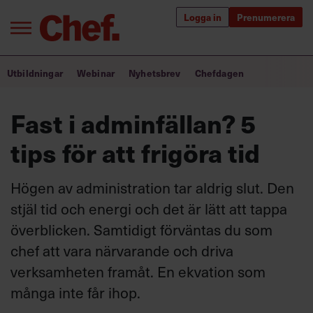
Logga in
Prenumerera
Bra ledare förändrar världen
Utbildningar
Webinar
Nyhetsbrev
Chefdagen
Innehåll från Chef
Fast i adminfällan? 5
Utbildning för ledare
tips för att frigöra tid
Chefakademin+
Högen av administration tar aldrig slut. Den
Populära utbildningar
stjäl tid och energi och det är lätt att tappa
överblicken. Samtidigt förväntas du som
chef att vara närvarande och driva
Annonsera
verksamheten framåt. En ekvation som
Om oss
många inte får ihop.
Kontakta oss
Kundservice