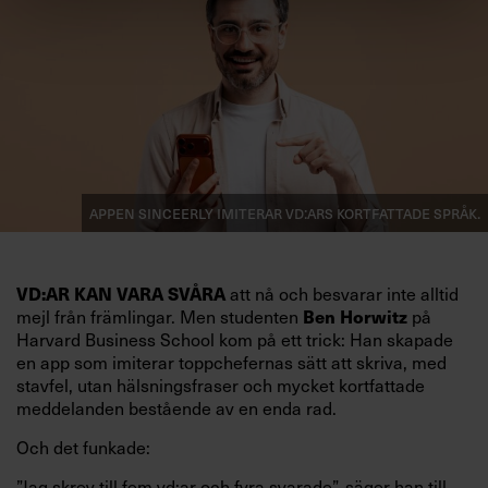
Appen Sinceerly imiterar vd:ars kortfattade språk.
att nå och besvarar inte alltid
VD:AR KAN VARA SVÅRA
mejl från främlingar. Men studenten
på
Ben Horwitz
Harvard Business School kom på ett trick: Han skapade
en app som imiterar toppchefernas sätt att skriva, med
stavfel, utan hälsningsfraser och mycket kortfattade
meddelanden bestående av en enda rad.
Och det funkade:
”Jag skrev till fem vd:ar och fyra svarade”, säger han till