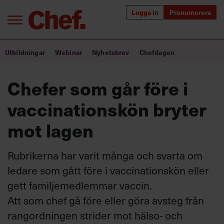
Logga in
Prenumerera
Bra ledare förändrar världen
Utbildningar
Webinar
Nyhetsbrev
Chefdagen
Innehåll från Chef
Chefer som går före i
Utbildning för ledare
vaccinationskön bryter
Chefakademin+
mot lagen
Populära utbildningar
Rubrikerna har varit många och svarta om
ledare som gått före i vaccinationskön eller
gett familjemedlemmar vaccin.
Annonsera
Om oss
Att som chef gå före eller göra avsteg från
Kontakta oss
rangordningen strider mot hälso- och
Kundservice