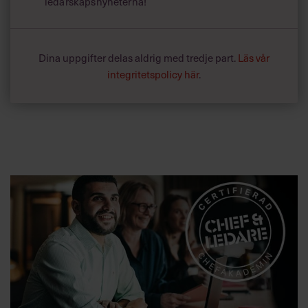
ledarskapsnyheterna!
Dina uppgifter delas aldrig med tredje part.
Läs vår
integritetspolicy här
.