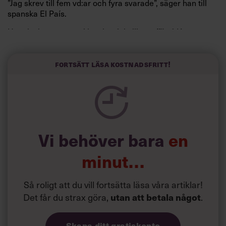
”Jag skrev till fem vd:ar och fyra svarade”, säger han till
spanska El País.
Horwitz har nu utvecklat sitt trick till en affärsidé: appen
Sinceerly som konverterar formellt och minutiöst
välskrivna texter – likt de som skapas av AI – till den
kortfattat slarviga vd-stilen.
Fortsätt läsa kostnadsfritt!
Vi behöver bara
en
minut…
Så roligt att du vill fortsätta läsa våra artiklar!
Det får du strax göra,
.
utan att betala något
Skapa ditt gratiskonto