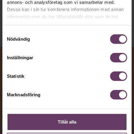
Beslutsfattande
annons- och analysföretag som vi samarbetar med.
Text:
Fredrik Kullberg
Dessa kan i sin tur kombinera informationen med annan
Publicerad
2026-08-10
information som du har tillhandahållit eller som de har
samlat in när du har använt deras tjänster.
Samtyckesval
Nödvändig
Inställningar
Statistik
Marknadsföring
Tillåt alla