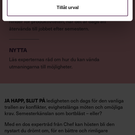
VAD
Tillåt urval
Vanliga problem som kan sänka motivationen och bli
hinder för produktiviteten, när det är dags att
återvända till jobbet efter semestern.
NYTTA
Läs experternas råd om hur du kan vända
utmaningarna till möjligheter.
ledigheten och dags för den vanliga
JA HAPP, SLUT PÅ
trallen av konflikter, evighetslånga möten och omöjliga
krav. Semesterkänslan som bortblåst – eller?
Med en dos expertråd från Chef kan hösten bli den
nystart du drömt om, för en bättre och rimligare