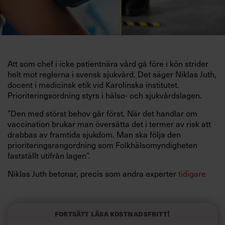
Att som chef i icke patientnära vård gå före i kön strider
helt mot reglerna i svensk sjukvård. Det säger Niklas Juth,
docent i medicinsk etik vid Karolinska institutet.
Prioriteringsordning styrs i hälso- och sjukvårdslagen.
”Den med störst behov går först. När det handlar om
vaccination brukar man översätta det i termer av risk att
drabbas av framtida sjukdom. Man ska följa den
prioriteringsrangordning som Folkhälsomyndigheten
fastställt utifrån lagen”.
Niklas Juth betonar, precis som andra experter
tidigare
har gjort i Chef
, att vaccination mot covid-19 inte är en
arbetsgivarfråga överhuvudtaget.
”Chefer ska inte lägga sig i det hela. I Sverige ska vi ha
Fortsätt läsa kostnadsfritt!
frivillig vaccination. Det har inget med arbetsplatsen att