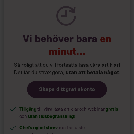
göra, utan det är regionerna som implementerar besluten
och kallar de enskilda individerna till vaccinering.”
Att som chef gå före eller överhuvudtaget göra avsteg
från rangordningen strider med andra ord mot svensk
rätt. Niklas Juth pekar dessutom på vådan av att börja
Vi behöver bara
en
fundera över vem som är nyttigaste och viktigast i
samhället.
minut…
Så roligt att du vill fortsätta läsa våra artiklar!
Det får du strax göra,
.
utan att betala något
Skapa ditt gratiskonto
Tillgång
till våra låsta artiklar och webinar
gratis
och
utan tidsbegränsning!
Chefs nyhetsbrev
med senaste