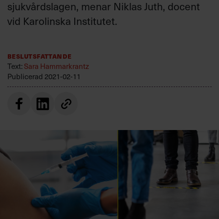
sjukvårdslagen, menar Niklas Juth, docent
Villkor och policy för
personuppgiftsbehandling
vid Karolinska Institutet.
Sök
Beslutsfattande
efter:
Text:
Sara Hammarkrantz
Publicerad
2021-02-11
Logga in
Prenumerera