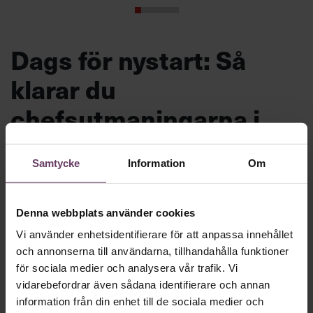
Dags för nystart: Så
klarar du
chefsutmaningarna i
höst
Samtycke
Information
Om
Motigt att gå tillbaka till jobbet efter
semestern? Inte nödvändigtvis. Chef ger dig
Denna webbplats använder cookies
hela listan på hur du förvandlar höstens
Vi använder enhetsidentifierare för att anpassa innehållet
problem till möjligheter och gör din
och annonserna till användarna, tillhandahålla funktioner
jobbcomeback med stil.
för sociala medier och analysera vår trafik. Vi
vidarebefordrar även sådana identifierare och annan
information från din enhet till de sociala medier och