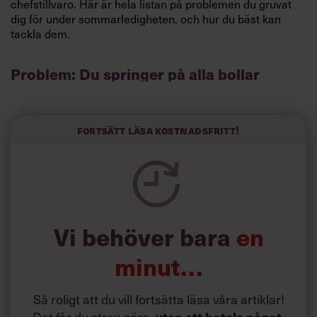
chefstillvaro. Här är hela listan på problemen du gruvat
dig för under sommarledigheten, och hur du bäst kan
tackla dem.
Problem: Du springer på alla bollar
Visst är det härligt med engagemang, och du gillar ju att
vara så uppslukad av jobbet att du nästan glömmer bort
att du jobbar. Problemet är bara att den inställningen gör
Fortsätt läsa kostnadsfritt!
dig både stressad och utmattad. Till slut så pass att du
inte lyckas koncentrera dig på någonting alls när du
springer på alla bollar och försöker sätta dig in i precis
allt.
Vi behöver bara
en
minut…
Så roligt att du vill fortsätta läsa våra artiklar!
Det får du strax göra,
.
utan att betala något