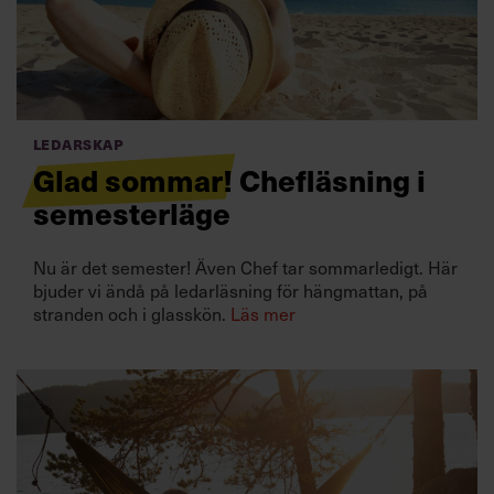
Villkor och policy för
personuppgiftsbehandling
Sök
efter:
Ledarskap
Glad sommar! Chefläsning i
semesterläge
Nu är det semester! Även Chef tar sommarledigt. Här
bjuder vi ändå på ledarläsning för hängmattan, på
stranden och i glasskön.
Läs mer
Logga in
Prenumerera