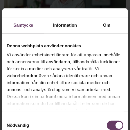
Samtycke
Information
Om
Chef Omvärld
Denna webbplats använder cookies
Calle Fleur: Död och hat åt bristen på
ledarskap
Vi använder enhetsidentifierare för att anpassa innehållet
och annonserna till användarna, tillhandahålla funktioner
Välkommen till utgåva 2 av Chef Monthly, en exklusiv
för sociala medier och analysera vår trafik. Vi
månatlig omvärldsspaning – endast tillgänglig för dig som
vidarebefordrar även sådana identifierare och annan
har Chefakademin+.
information från din enhet till de sociala medier och
annons- och analysföretag som vi samarbetar med.
Dessa kan i sin tur kombinera informationen med annan
information som du har tillhandahållit eller som de har
samlat in när du har använt deras tjänster.
Samtyckesval
Nödvändig