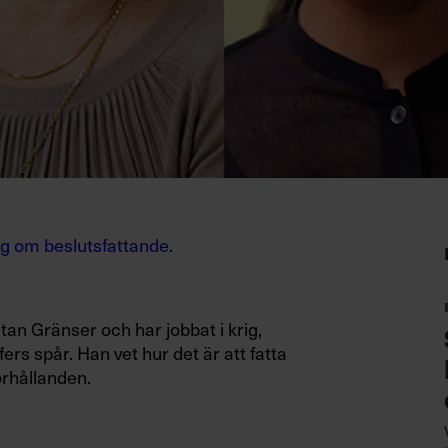
ng om beslutsfattande
.
n Gränser och har jobbat i krig,
ofers
spår. Han vet hur det är att
fatta
örhållanden.