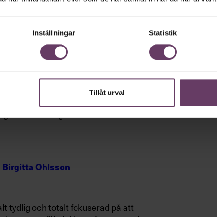
 arbetade för WHO.
Inställningar
Statistik
rt det är att fatta beslut med
Tillåt urval
slut ska förankras och vara väl
ssättet blir inga beslut fattade i
t Birgitta Ohlsson
t tydlig och totalt fokuserad på att