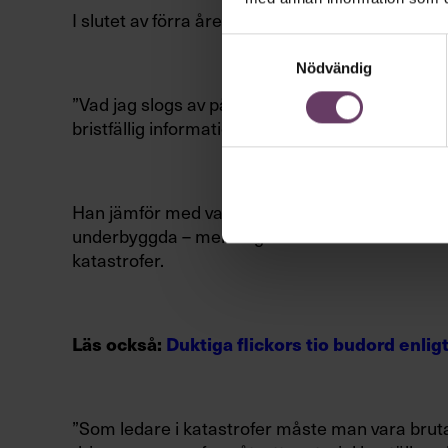
I slutet av förra året var han i Mosul i Irak och
Samtyckesval
Nödvändig
”Vad jag slogs av på plats denna gång är hur svå
bristfällig information.”
Han jämför med vardagsarbetet i vården, där be
underbyggda – men säger att med det förhållning
katastrofer.
Läs också:
Duktiga flickors tio budord enlig
”Som ledare
i katastrofer måste man vara brutal