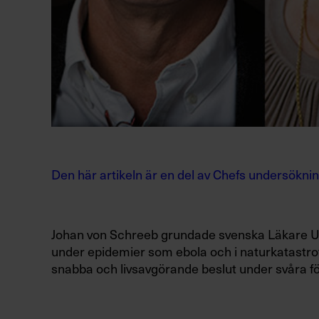
Den här artikeln är en del av Chefs undersökni
J
ohan von Schreeb
grundade svenska Läkare Uta
under epidemier som ebola och i naturkatastr
snabba och livsavgörande beslut under svåra f