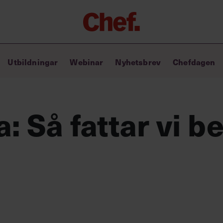
Chefakademin+
Utbildningar
Webinar
Nyhetsbrev
Chefdagen
Lyft ditt ledarskap med C+
Masterclass
Verktyg i vardagen
Ledarskapsbiblioteket
 Så fattar vi be
Ledarskapstest
Chef GPT – din chefsassistent i
fickan