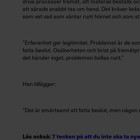
driva processer framåt, att material beställs o
att sårade snabbt tas om hand.
Det kräver led
som vet
vad som väntar runt hörnet och som stå
”Erfarenhet ger
legitimitet. Problemet är de so
fatta beslut. Osäkerheten och brist på framåtproc
det händer inget, problemen bollas runt.”
Han tillägger:
”Det är smärtsamt att fatta beslut, men någon 
Läs också:
7 tecken på att du inte ska ta ny