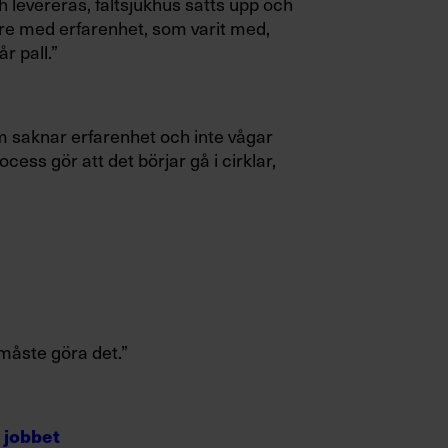
ch levereras,
fältsjukhus sätts upp och
are med erfaren
het, som varit med,
r pall.”
m saknar erfarenhet och inte vågar
ess gör att det börjar gå i cirklar,
måste göra det.”
a jobbet