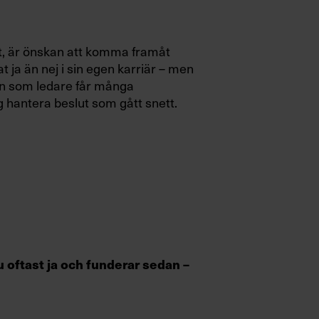
ht, är önskan att komma framåt
t ja än nej i sin egen karriär – men
man som ledare får många
sig hantera beslut som gått snett.
u oftast ja och funderar sedan –