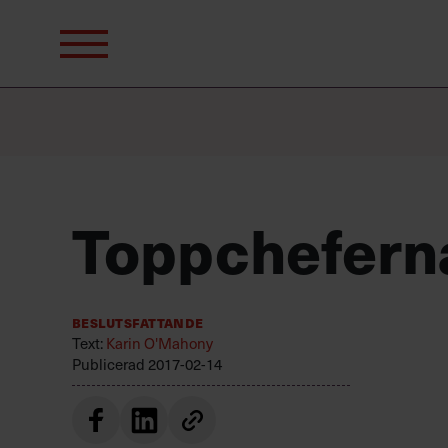
Sök
efter:
Toppcheferna:
Beslutsfattande
Text:
Karin O'Mahony
Publicerad
2017-02-14