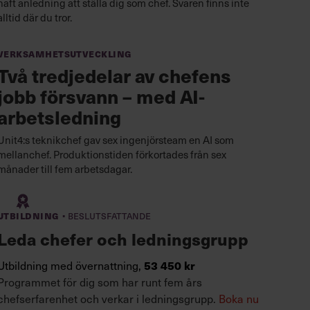
haft anledning att ställa dig som chef. Svaren finns inte
alltid där du tror.
Verksamhetsutveckling
Två tredjedelar av chefens
jobb försvann – med AI-
arbetsledning
Unit4:s teknikchef gav sex ingenjörsteam en AI som
mellanchef. Produktionstiden förkortades från sex
månader till fem arbetsdagar.
·
Utbildning
Beslutsfattande
Leda chefer och ledningsgrupp
Utbildning med övernattning,
53 450 kr
Programmet för dig som har runt fem års
chefserfarenhet och verkar i ledningsgrupp.
Boka nu