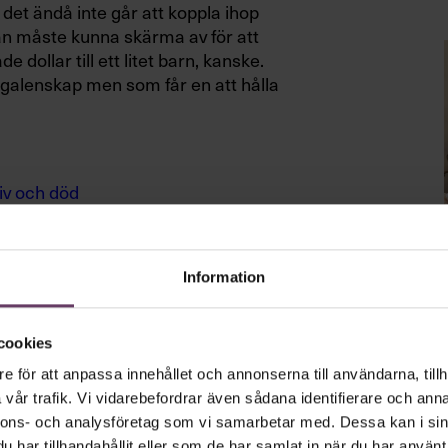
en det ändå inte går att koppla ihop
n måste kunna skärma av för att
 dollar till ett litet barn, kanske.
 galenskap men som får en att hålla
iv och död
onella och det rationella.
Information
cookies
ett sätt, men låter man den kyliga
e för att anpassa innehållet och annonserna till användarna, tillh
n”, säger Johan von Schreeb.
vår trafik. Vi vidarebefordrar även sådana identifierare och anna
nnons- och analysföretag som vi samarbetar med. Dessa kan i sin
har tillhandahållit eller som de har samlat in när du har använt 