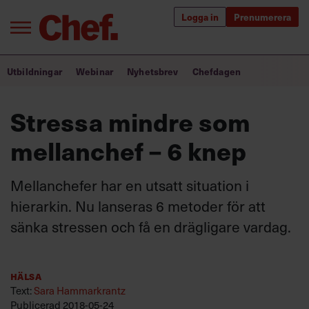
Logga in
Prenumerera
Bra ledare förändrar världen
Utbildningar
Webinar
Nyhetsbrev
Chefdagen
Innehåll från Chef
Stressa mindre som
Utbildning för ledare
mellanchef – 6 knep
Chefakademin+
Mellanchefer har en utsatt situation i
Populära utbildningar
hierarkin. Nu lanseras 6 metoder för att
sänka stressen och få en drägligare vardag.
Annonsera
Om oss
Hälsa
Kontakta oss
Text:
Sara Hammarkrantz
Kundservice
Publicerad
2018-05-24