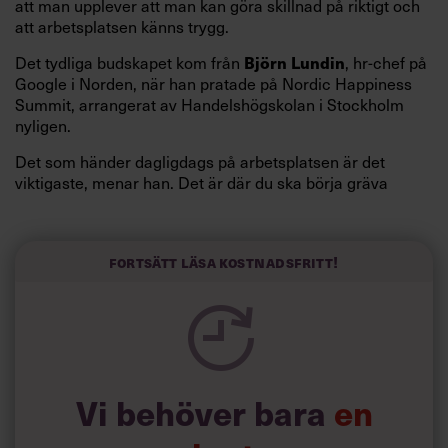
att man upplever att man kan göra skillnad på riktigt och
att arbetsplatsen känns trygg.
Björn Lundin
Det tydliga budskapet kom från
, hr-chef på
Google i Norden, när han pratade på Nordic Happiness
Summit, arrangerat av Handelshögskolan i Stockholm
nyligen.
Det som händer dagligdags på arbetsplatsen är det
viktigaste, menar han. Det är där du ska börja gräva
redan i dag.
Här är Björn Lundins tre enkla åtgärder som tagit skruv
och höjt arbetsglädjen på Google:
Fortsätt läsa kostnadsfritt!
Vi behöver bara
en