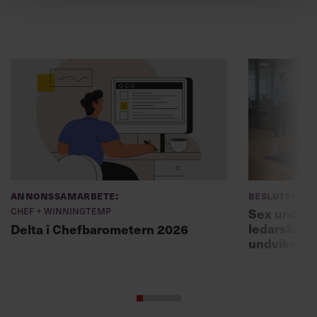
Annonssamarbete:
Beslutsfatt
Chef + Winningtemp
Sex unders
ledarskaps
Delta i Chefbarometern 2026
undviker 