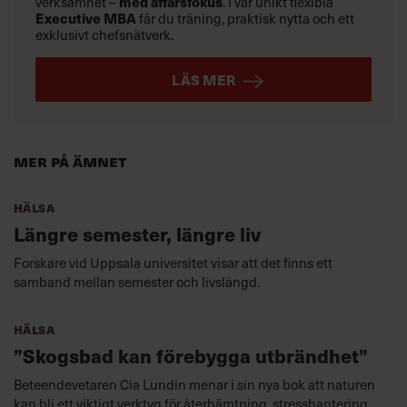
med affärsfokus
verksamhet –
. I vår unikt flexibla
Executive MBA
får du träning, praktisk nytta och ett
exklusivt chefsnätverk.
LÄS MER
Mer på ämnet
Hälsa
Längre semester, längre liv
Forskare vid Uppsala universitet visar att det finns ett
samband mellan semester och livslängd.
Hälsa
”Skogsbad kan förebygga utbrändhet”
Beteendevetaren Cia Lundin menar i sin nya bok att naturen
kan bli ett viktigt verktyg för återhämtning, stresshantering