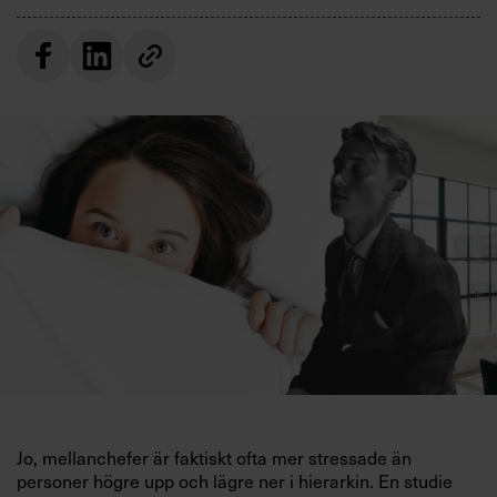
Villkor och policy för
personuppgiftsbehandling
Sök
efter:
Logga in
Prenumerera
Jo, mellanchefer
är faktiskt ofta mer stressade än
personer högre upp och lägre ner i hierarkin. En studie