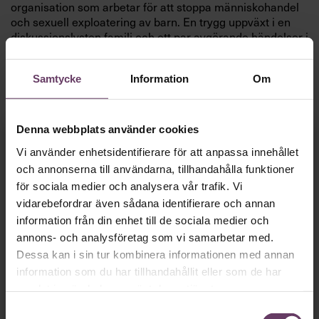
organisation som arbetar för att stoppa människohandel
och sexuell exploatering av barn. En trygg uppväxt i en
diskussionslysten familj och ett par avgörande händelser i
barndomen rustade henne tidigt för att våga göra sin röst
hörd och stå upp mot orättvisor och övergrepp.
Samtycke
Information
Om
Fokuset på lösningar och målinriktade kampanjer har
präglat hela hennes karriär.
Denna webbplats använder cookies
”Jag ältar inte problem, jag löser dem”, säger hon.
Fortsätt läsa kostnadsfritt!
Vi använder enhetsidentifierare för att anpassa innehållet
och annonserna till användarna, tillhandahålla funktioner
för sociala medier och analysera vår trafik. Vi
vidarebefordrar även sådana identifierare och annan
information från din enhet till de sociala medier och
Vi behöver bara
en
annons- och analysföretag som vi samarbetar med.
Dessa kan i sin tur kombinera informationen med annan
minut…
information som du har tillhandahållit eller som de har
samlat in när du har använt deras tjänster.
Så roligt att du vill fortsätta läsa våra artiklar!
Samtyckesval