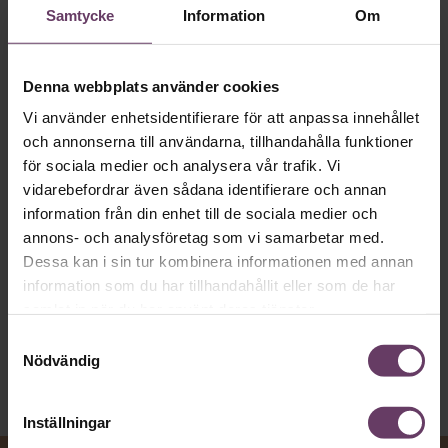
Samtycke
Information
Om
app
Denna webbplats använder cookies
MVH VD
Kan en app som förvandlar
text till korthugget vd-språk – utan
Vi använder enhetsidentifierare för att anpassa innehållet
och annonserna till användarna, tillhandahålla funktioner
artighetsfraser, men gärna stavfel – vara
för sociala medier och analysera vår trafik. Vi
vägen för den som vill nå fram till
vidarebefordrar även sådana identifierare och annan
toppcheferna?
information från din enhet till de sociala medier och
annons- och analysföretag som vi samarbetar med.
Dessa kan i sin tur kombinera informationen med annan
Kommunikation
information som du har tillhandahållit eller som de har
Text:
Fredrik Kullberg
samlat in när du har använt deras tjänster.
Publicerad
2026-08-07
Samtyckesval
Nödvändig
Inställningar