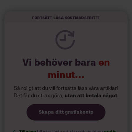
redan i dag.
Här är Björn Lundins tre enkla åtgärder som tagit skruv
och höjt arbetsglädjen på Google:
Fortsätt läsa kostnadsfritt!
Vi behöver bara
en
minut…
Så roligt att du vill fortsätta läsa våra artiklar!
Det får du strax göra,
.
utan att betala något
Skapa ditt gratiskonto
Tillgång
till våra låsta artiklar och webinar
gratis