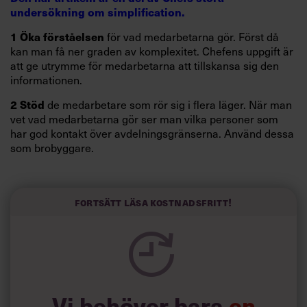
undersökning om simplification.
för vad medarbetarna gör. Först då
1
Öka förståelsen
kan man få ner graden av komplexitet. Chefens uppgift är
att ge utrymme för medarbetarna att tillskansa sig den
informationen.
de medarbetare som rör sig i flera läger. När man
2
Stöd
vet vad medarbetarna gör ser man vilka personer som
har god kontakt över avdelningsgränserna. Använd dessa
som brobyggare.
den tillgängliga makten. De med minst makt tar
3
Utöka
ofta störst
ansvar för samarbeten men får
minst tack. När
de upptäcker det börjar de sköta sig själva. Utöka deras
Fortsätt läsa kostnadsfritt!
befogenheter.
Läs också:
Tre enkla regler ökar effektiviteten
Vi behöver bara
en