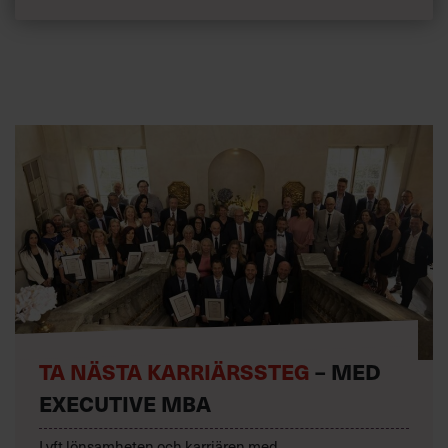
TA NÄSTA KARRIÄRSSTEG
– MED
EXECUTIVE MBA
Lyft lönsamheten och karriären med