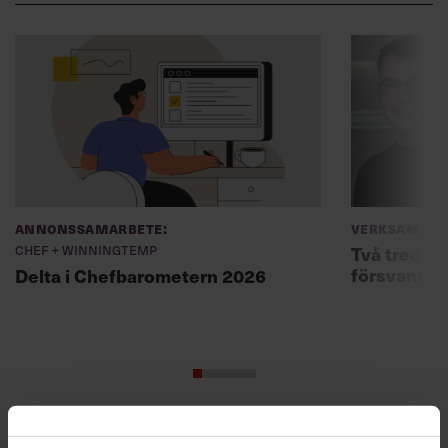
Annonssamarbete:
Verksamhet
Chef + Winningtemp
Två tredjed
försvann –
Delta i Chefbarometern 2026
Skriv som en vd med en