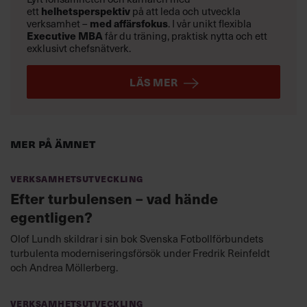
ett
helhetsperspektiv
på att leda och utveckla
verksamhet –
med affärsfokus
. I vår unikt flexibla
Executive MBA
får du träning, praktisk nytta och ett
exklusivt chefsnätverk.
LÄS MER
Mer på ämnet
Verksamhetsutveckling
Efter turbulensen – vad hände
egentligen?
Olof Lundh skildrar i sin bok Svenska Fotbollförbundets
turbulenta moderniseringsförsök under Fredrik Reinfeldt
och Andrea Möllerberg.
Verksamhetsutveckling