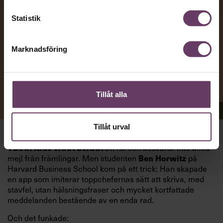
Statistik
Marknadsföring
Tillåt alla
Appen Sinceerly imiterar vd:ars kortfattade språk.
Tillåt urval
att nå och besvarar inte alltid
VD:AR KAN VARA SVÅRA
mejl från främlingar. Men studenten
på
Ben Horwitz
Harvard Business School kom på ett trick: Han skapade
en app som imiterar toppchefernas sätt att skriva, med
stavfel, utan hälsningsfraser och mycket kortfattade
meddelanden bestående av en enda rad.
Och det funkade: