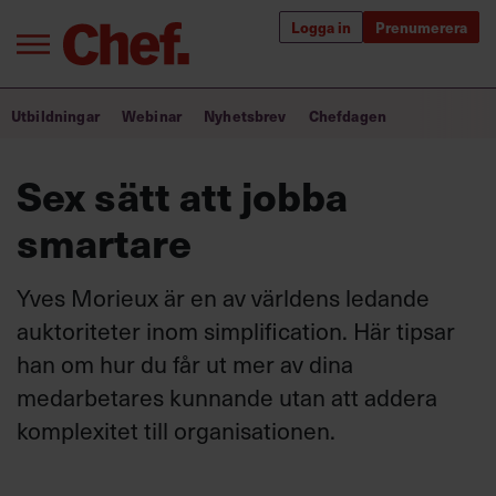
Logga in
Prenumerera
Bra ledare förändrar världen
Utbildningar
Webinar
Nyhetsbrev
Chefdagen
Innehåll från Chef
Sex sätt att jobba
Utbildning för ledare
smartare
Chefakademin+
Yves Morieux är en av världens ledande
Populära utbildningar
auktoriteter inom simplification. Här tipsar
han om hur du får ut mer av dina
medarbetares kunnande utan att addera
Annonsera
komplexitet till organisationen.
Om oss
Kontakta oss
Kundservice