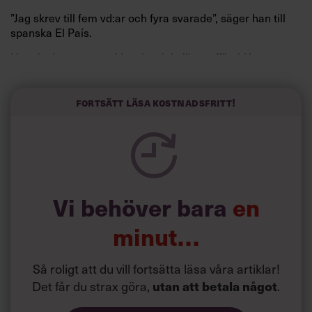
”Jag skrev till fem vd:ar och fyra svarade”, säger han till
spanska El País.
Horwitz har nu utvecklat sitt trick till en affärsidé: appen
Sinceerly som konverterar formellt och minutiöst
välskrivna texter – likt de som skapas av AI – till den
kortfattat slarviga vd-stilen.
Fortsätt läsa kostnadsfritt!
Vi behöver bara
en
minut…
Så roligt att du vill fortsätta läsa våra artiklar!
Det får du strax göra,
.
utan att betala något