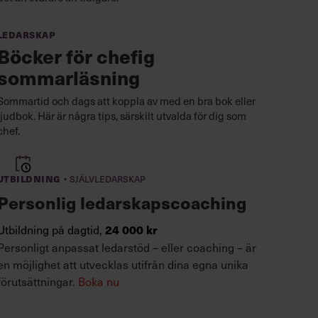
Ledarskap
Böcker för chefig
sommarläsning
Sommartid och dags att koppla av med en bra bok eller
ljudbok. Här är några tips, särskilt utvalda för dig som
chef.
·
Utbildning
Självledarskap
Personlig ledarskapscoaching
Utbildning på dagtid,
24 000 kr
Personligt anpassat ledarstöd – eller coaching – är
en möjlighet att utvecklas utifrån dina egna unika
förutsättningar.
Boka nu