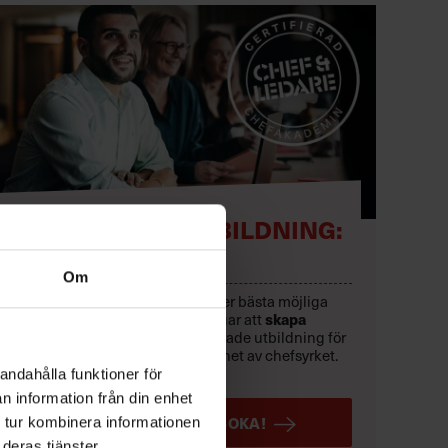
CERTIFIERAD UTBILDNING:
NY SOM CHEF
Om
Ge dig själv eller dina nya chefer bästa möjliga
start i rollen – och förutsättningar att
skapa
resultat.
Sveriges mest etablerade utbildning för
dig med upp till två års erfarenhet av chefsyrket.
Löpande starter.
andahålla funktioner för
n information från din enhet
LÄS MER OCH BOKA!
 tur kombinera informationen
deras tjänster.