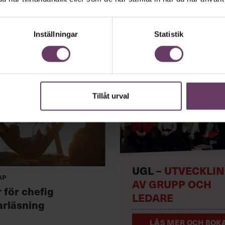
Inställningar
Statistik
Tillåt urval
UGL –
UTVECKLI
ap
AV GRUPP OCH
 för chefig
LEDARE
rläsning
LÄS MER OCH BOKA