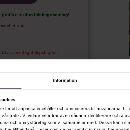
ar
gratis
och
utan tidsbegränsning!
psnyheterna!
rt.
Läs vår integritetspolicy här
.
Information
cookies
e för att anpassa innehållet och annonserna till användarna, tillh
vår trafik. Vi vidarebefordrar även sådana identifierare och anna
nnons- och analysföretag som vi samarbetar med. Dessa kan i sin
har tillhandahållit eller som de har samlat in när du har använt 