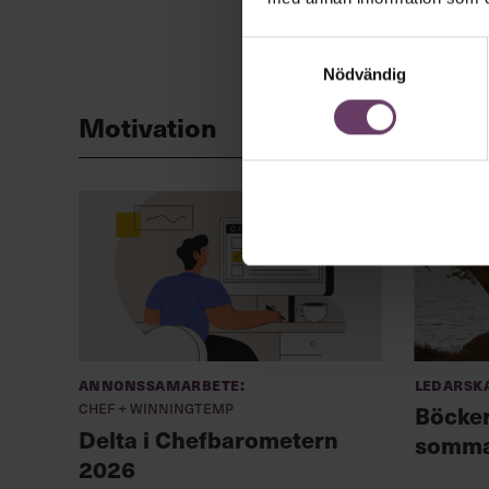
Samtyckesval
Nödvändig
Motivation
Annonssamarbete:
Ledarsk
Chef + Winningtemp
Böcker
Delta i Chefbarometern
somma
2026