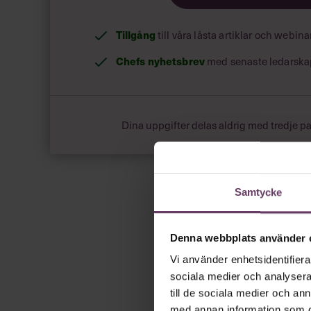
Tillgång
till våra låsta artiklar och webin
Chefs nyhetsbrev
med senaste ledarska
Dina uppgifter delas aldrig med tredje pa
Samtycke
Denna webbplats använder 
Vi använder enhetsidentifierar
sociala medier och analysera 
till de sociala medier och a
med annan information som du 