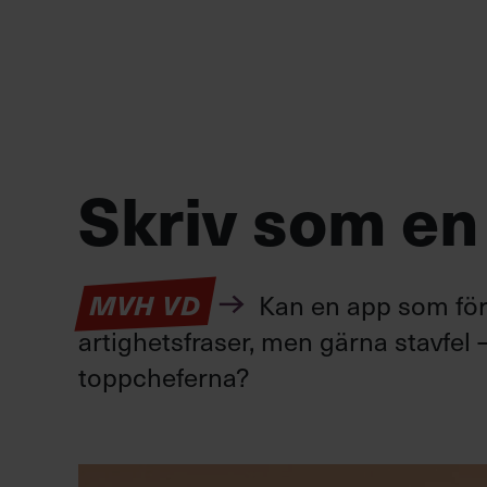
Skriv som en
Kan en app som förv
MVH VD
artighetsfraser, men gärna stavfel –
toppcheferna?