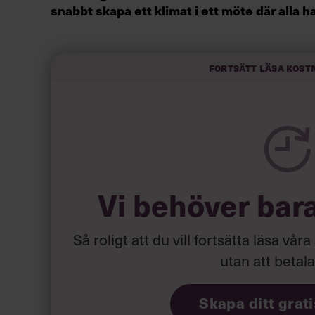
snabbt
skapa ett klimat i
ett möte där alla h
”Kärnan är ögonkontakt. Att du som mötesleda
Fortsätt läsa kost
andra, att du visar att ni lyssnar till varandra.
om ordet, alla förstår att de får prata till punkt
kan vittna om hur snabbt mötena blir klara.”
Vi behöver bar
Så roligt att du vill fortsätta läsa våra
utan att betal
Skapa ditt grat