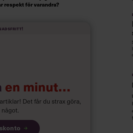
ar respekt för varandra?
re vågar ha ögonkontakt med de
nadsfritt!
 Kan du skapa det behöver ingen slåss
. Jag har lärt mig själv genom åren och
a
en minut…
 artiklar! Det får du strax göra,
a något
.
iskonto