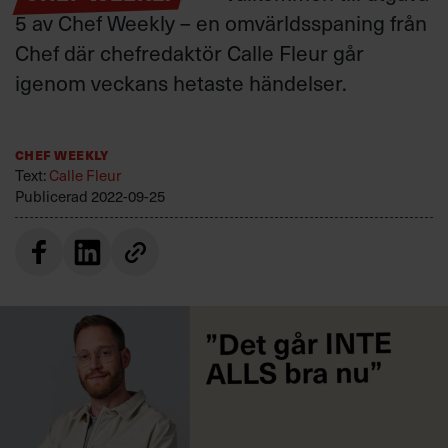
Villkor och policy för
5 av Chef Weekly – en omvärldsspaning från
personuppgiftsbehandling
Chef där chefredaktör Calle Fleur går
igenom veckans hetaste händelser.
Sök
efter:
Chef Weekly
Text:
Calle Fleur
Publicerad
2022-09-25
Logga in
Prenumerera