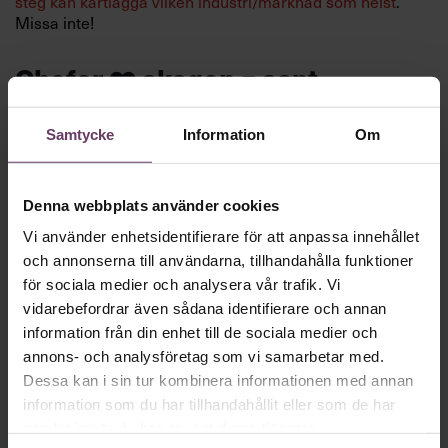
steg kan kartlägga vilken industri/marknad som helst
.
Missa inte!
Chefer ❤️ skogen = sant
Samtycke
Information
Om
Denna webbplats använder cookies
Vi använder enhetsidentifierare för att anpassa innehållet
och annonserna till användarna, tillhandahålla funktioner
för sociala medier och analysera vår trafik. Vi
vidarebefordrar även sådana identifierare och annan
information från din enhet till de sociala medier och
annons- och analysföretag som vi samarbetar med.
av Chef Weekly skrev jag om ny
I förra utgåvan
forskning som bevisar att skogen är en mirakelkur för
Dessa kan i sin tur kombinera informationen med annan
hälsan:
Skogen bevisat avstressande
.
information som du har tillhandahållit eller som de har
samlat in när du har använt deras tjänster.
Chefs följare på Linkedin verkar hålla med. Så här