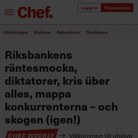
Logga in
Prenumerera
Bra ledare förändrar världen
Utbildningar
Webinar
Nyhetsbrev
Chefdagen
Innehåll från Chef
Riksbankens
Utbildning för ledare
räntesmocka,
Chefakademin+
diktatorer, kris über
Populära utbildningar
alles, mappa
konkurrenterna – och
skogen (igen!)
Annonsera
Om oss
Kontakta oss
CHEF WEEKLY
Välkommen till utgåva
Kundservice