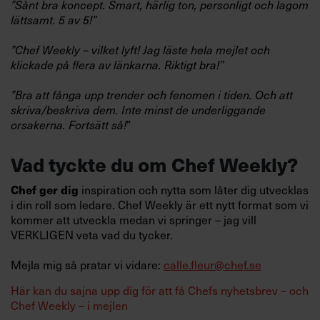
”Sånt bra koncept. Smart, härlig ton, personligt och lagom
lättsamt. 5 av 5!”
”Chef Weekly – vilket lyft! Jag läste hela mejlet och
klickade på flera av länkarna. Riktigt bra!”
”Bra att fånga upp trender och fenomen i tiden. Och att
skriva/beskriva dem. Inte minst de underliggande
”
orsakerna. Fortsätt så!
Vad tyckte du om Chef Weekly?
inspiration och nytta som låter dig utvecklas
Chef ger dig
i din roll som ledare. Chef Weekly är ett nytt format som vi
kommer att utveckla medan vi springer – jag vill
VERKLIGEN veta vad du tycker.
Mejla mig så pratar vi vidare:
calle.fleur@chef.se
Här kan du sajna upp dig för att få Chefs nyhetsbrev – och
Chef Weekly – i mejlen