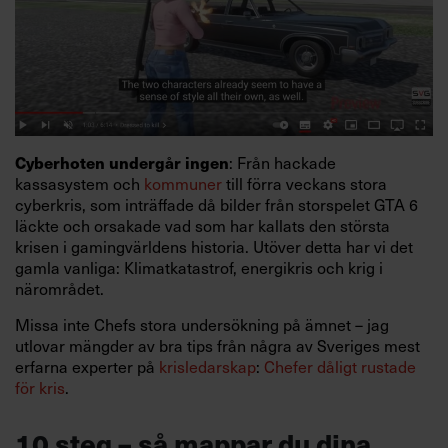
: Från hackade
Cyberhoten undergår ingen
kassasystem och
kommuner
till förra veckans stora
cyberkris, som inträffade då bilder från storspelet GTA 6
läckte och orsakade vad som har kallats den största
krisen i gamingvärldens historia. Utöver detta har vi det
gamla vanliga: Klimatkatastrof, energikris och krig i
närområdet.
Missa inte Chefs stora undersökning på ämnet – jag
utlovar mängder av bra tips från några av Sveriges mest
erfarna experter på
krisledarskap
:
Chefer dåligt rustade
för kris
.
10 steg – så mappar du dina