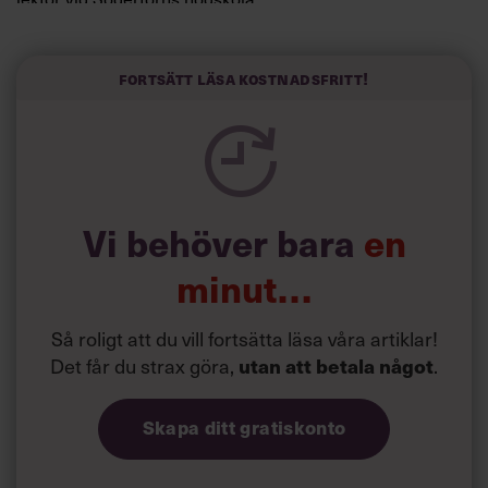
”Svenskarna tar politik på allvar och brukar uppskatta
politiker som har framtoningen av att vara kunniga,
Fortsätt läsa kostnadsfritt!
kompetenta och stå med båda fötterna på jorden. Hellre
en tråkig partiledare i foträta skor än en känslomässig
spelevink i högklackat, är hur jag brukar sammanfatta de
önskningar som svenskarna för fram i undersökningar.”
Läs mer:
Vi behöver bara
en
Siri Wikander: ”Led som i
början av pandemin”
minut…
Så roligt att du vill fortsätta läsa våra artiklar!
Det får du strax göra,
.
utan att betala något
Skapa ditt gratiskonto