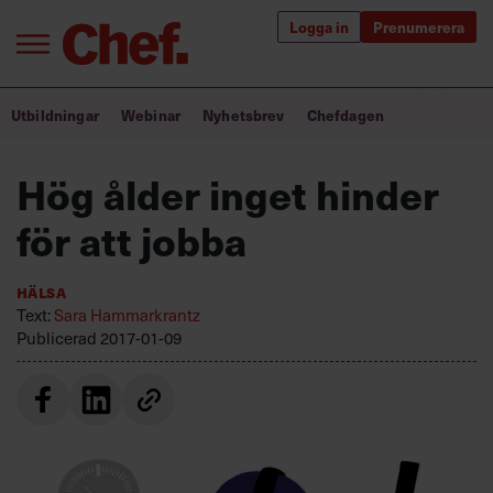
Logga in
Prenumerera
Bra ledare förändrar världen
Utbildningar
Webinar
Nyhetsbrev
Chefdagen
Innehåll från Chef
Hög ålder inget hinder
Utbildning för ledare
för att jobba
Chefakademin+
Hälsa
Populära utbildningar
Text:
Sara Hammarkrantz
Publicerad
2017-01-09
Annonsera
Om oss
Kontakta oss
Kundservice