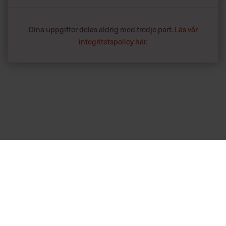
Dina uppgifter delas aldrig med tredje part.
Läs vår
integritetspolicy här
.