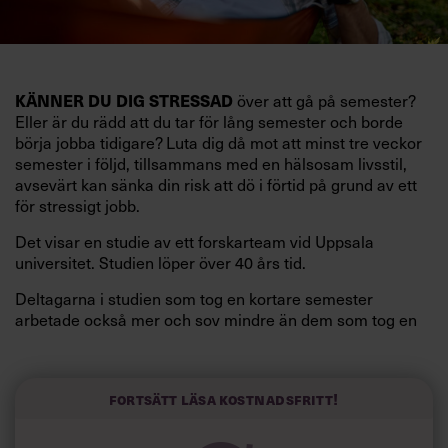
över att gå på semester?
KÄNNER DU DIG STRESSAD
Eller är du rädd att du tar för lång semester och borde
börja jobba tidigare? Luta dig då mot att minst tre veckor
semester i följd, tillsammans med en hälsosam livsstil,
avsevärt kan sänka din risk att dö i förtid på grund av ett
för stressigt jobb.
Det visar en studie av ett forskarteam vid Uppsala
universitet. Studien löper över 40 års tid.
Deltagarna i studien som tog en kortare semester
arbetade också mer och sov mindre än dem som tog en
längre semester, vilket ytterligare ökade stressen i deras
liv.
Forskarna tror sig dessutom kunna uttyda att en längre
Fortsätt läsa kostnadsfritt!
semester har större betydelse för långlevnad än andra
försök att förändra livsstilsvanor.