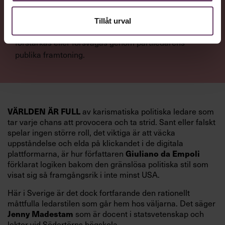
NYTTA
Tillåt urval
Få förståelse för hur politisk trovärdighet kan
förstärkas eller försvagas genom partiledarens
publika framtoning.
av karismatiska politiska ledare som
VÄRLDEN ÄR FULL
tar varje chans att provocera och ta strid. Sant eller falskt
spelar ingen större roll, det viktiga är att väcka
uppståndelse och elda på klickandet i de digitala
plattformarna, är hur författaren
Giuliano da Empoli
förklarat logiken bakom den gränslösa politiska stil som
visat sig så framgångsrik i inte minst USA.
Här i Sverige är det dock fortfarande den rationellt
måttfulla ledarstilen som går hem hos väljarna. Det säger
som är docent i statsvetenskap och
Jenny Madestam
lektor vid Södertörns högskola.