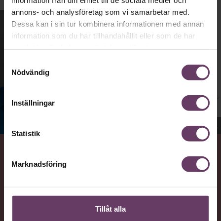
annons- och analysföretag som vi samarbetar med.
Dessa kan i sin tur kombinera informationen med annan
information som du har tillhandahållit eller som de har
samlat in när du har använt deras tjänster.
Samtyckesval
Nödvändig
Inställningar
Jenny Madestam, docent i statsvetenskap.
Statistik
VAD
Marknadsföring
Statsvetaren Jenny Madestam, lektor vid Södertörns
högskola, går igenom vilka egenskaper svenska
väljare värderar hos en partiledare.
Tillåt alla