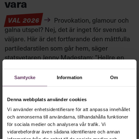
vara
VAL 2026
Provokation, glamour och
galna utspel? Nej, det är inget för svenska
väljare. Här är det fortfarande den måttfulla
partiledarstilen som går hem, säger
statsvetaren Jenny Madestam: ”Hellre en
tråkig partiledare i foträta skor, än en
känslomässig spelevink i högklackat.”
Samtycke
Information
Om
Ledarskap
Denna webbplats använder cookies
Text:
Fredrik Kullberg
Vi använder enhetsidentifierare för att anpassa innehållet
Publicerad
2026-08-03
och annonserna till användarna, tillhandahålla funktioner
för sociala medier och analysera vår trafik. Vi
vidarebefordrar även sådana identifierare och annan
information från din enhet till de sociala medier och