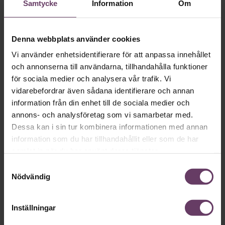
Samtycke
Information
Om
Så motverkar du din ensamhet som
chef
Det är ensamt på toppen brukar det heta. Särskilt drabbade
Denna webbplats använder cookies
är nyblivna chefer, som efter pandemin har det än svårare än
Vi använder enhetsidentifierare för att anpassa innehållet
tidigare.
och annonserna till användarna, tillhandahålla funktioner
för sociala medier och analysera vår trafik. Vi
vidarebefordrar även sådana identifierare och annan
information från din enhet till de sociala medier och
Arbetsmiljö
annons- och analysföretag som vi samarbetar med.
Dessa kan i sin tur kombinera informationen med annan
information som du har tillhandahållit eller som de har
samlat in när du har använt deras tjänster.
Samtyckesval
Nödvändig
Inställningar