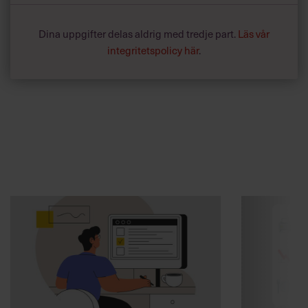
Dina uppgifter delas aldrig med tredje part.
Läs vår
integritetspolicy här
.
Annonssamarbete:
Kommunikat
Chef + Winningtemp
Varning fö