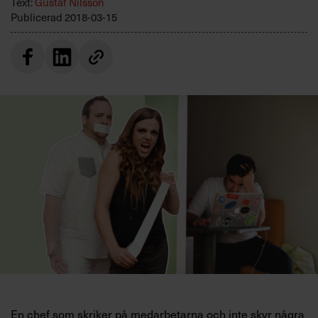
Text:
Gustaf Nilsson
Villkor och policy för
Publicerad
2018-03-15
personuppgiftsbehandling
Sök
efter:
Logga in
Prenumerera
En chef som skriker på medarbetarna och inte skyr några