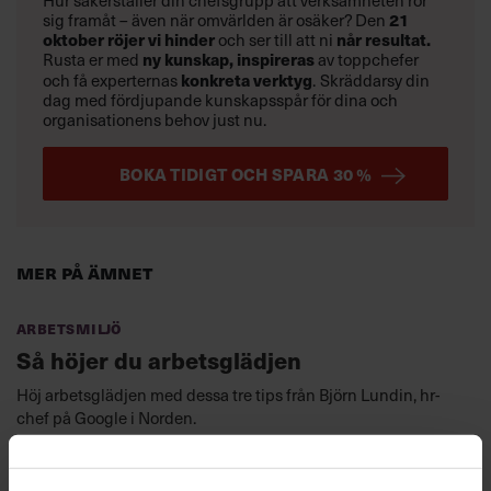
Hur säkerställer din chefsgrupp att verksamheten rör
sig framåt – även när omvärlden är osäker? Den
21
oktober
röjer vi hinder
och ser till att ni
når resultat.
Rusta er med
ny kunskap,
inspireras
av toppchefer
och få experternas
konkreta verktyg
.
Skräddarsy din
dag med fördjupande kunskapsspår för dina och
organisationens behov just nu.
BOKA TIDIGT OCH SPARA 30 %
Mer på ämnet
Arbetsmiljö
Så höjer du arbetsglädjen
Höj arbetsglädjen med dessa tre tips från Björn Lundin, hr-
chef på Google i Norden.
Motivation