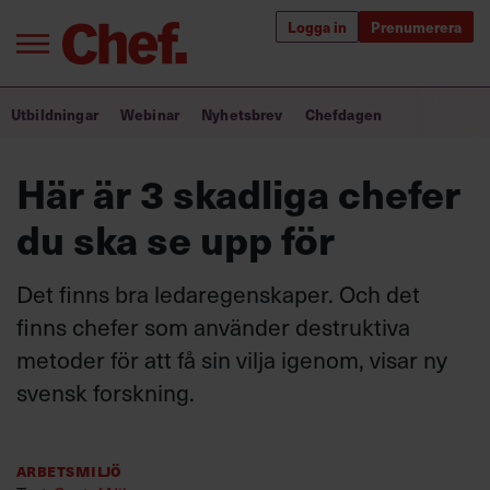
Logga in
Prenumerera
Bra ledare förändrar världen
Utbildningar
Webinar
Nyhetsbrev
Chefdagen
Innehåll från Chef
Här är 3 skadliga chefer
Utbildning för ledare
du ska se upp för
Chefakademin+
Det finns bra ledaregenskaper. Och det
Populära utbildningar
finns chefer som använder destruktiva
metoder för att få sin vilja igenom, visar ny
svensk forskning.
Annonsera
Om oss
Kontakta oss
Arbetsmiljö
Kundservice