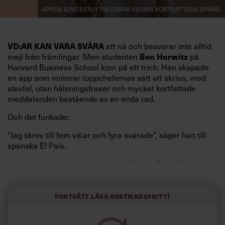
Appen Sinceerly imiterar vd:ars kortfattade språk.
att nå och besvarar inte alltid
VD:AR KAN VARA SVÅRA
mejl från främlingar. Men studenten
på
Ben Horwitz
Harvard Business School kom på ett trick: Han skapade
en app som imiterar toppchefernas sätt att skriva, med
stavfel, utan hälsningsfraser och mycket kortfattade
meddelanden bestående av en enda rad.
Och det funkade:
”Jag skrev till fem vd:ar och fyra svarade”, säger han till
spanska El País.
Horwitz har nu utvecklat sitt trick till en affärsidé: appen
Sinceerly som konverterar formellt och minutiöst
välskrivna texter – likt de som skapas av AI – till den
kortfattat slarviga vd-stilen.
Fortsätt läsa kostnadsfritt!