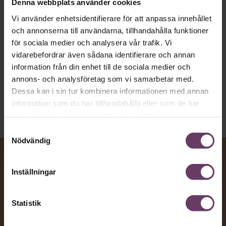
Denna webbplats använder cookies
vägen för den som vill nå fram till
Vi använder enhetsidentifierare för att anpassa innehållet
toppcheferna?
och annonserna till användarna, tillhandahålla funktioner
för sociala medier och analysera vår trafik. Vi
vidarebefordrar även sådana identifierare och annan
Kommunikation
information från din enhet till de sociala medier och
Text:
Fredrik Kullberg
annons- och analysföretag som vi samarbetar med.
Publicerad
2026-08-07
Dessa kan i sin tur kombinera informationen med annan
information som du har tillhandahållit eller som de har
samlat in när du har använt deras tjänster.
Samtyckesval
Nödvändig
Inställningar
Statistik