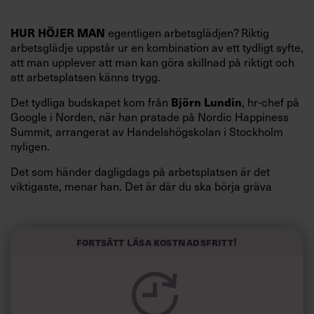
egentligen arbetsglädjen? Riktig
HUR HÖJER MAN
arbetsglädje uppstår ur en kombination av ett tydligt syfte,
att man upplever att man kan göra skillnad på riktigt och
att arbetsplatsen känns trygg.
Det tydliga budskapet kom från
, hr-chef på
Björn Lundin
Google i Norden, när han pratade på Nordic Happiness
Summit, arrangerat av Handelshögskolan i Stockholm
nyligen.
Det som händer dagligdags på arbetsplatsen är det
viktigaste, menar han. Det är där du ska börja gräva
redan i dag.
Här är Björn Lundins tre enkla åtgärder som tagit skruv
och höjt arbetsglädjen på Google:
Fortsätt läsa kostnadsfritt!