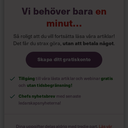
Hon fortsätter:
Vi behöver bara
en
minut…
Så roligt att du vill fortsätta läsa våra artiklar!
Det får du strax göra,
.
utan att betala något
Skapa ditt gratiskonto
Tillgång
till våra låsta artiklar och webinar
gratis
och
utan tidsbegränsning!
Chefs nyhetsbrev
med senaste
ledarskapsnyheterna!
Dina uppgifter delas aldrig med tredje part.
Läs vår