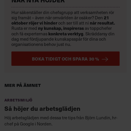
Hur säkerställer din chefsgrupp att verksamheten rör
sig framåt – även när omvärlden är osäker? Den
21
oktober
röjer vi hinder
och ser till att ni
når resultat.
Rusta er med
ny kunskap,
inspireras
av toppchefer
och få experternas
konkreta verktyg
.
Skräddarsy din
dag med fördjupande kunskapsspår för dina och
organisationens behov just nu.
BOKA TIDIGT OCH SPARA 30 %
Mer på ämnet
Arbetsmiljö
Så höjer du arbetsglädjen
Höj arbetsglädjen med dessa tre tips från Björn Lundin, hr-
chef på Google i Norden.