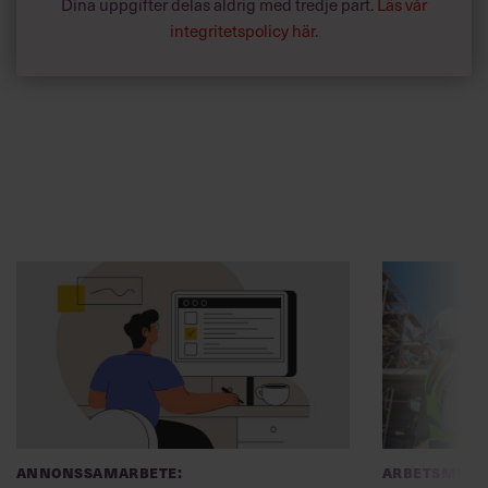
Dina uppgifter delas aldrig med tredje part.
Läs vår
integritetspolicy här
.
Annonssamarbete:
Arbetsmiljö
Chef + Winningtemp
”Djupa, str
byggchefer
Delta i Chefbarometern 2026