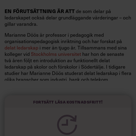
de som delar på
EN FÖRUTSÄTTNING ÄR ATT
ledarskapet också delar grundläggande värderingar – och
gillar varandra.
Marianne Döös är professor i pedagogik med
organisationspedagogisk inriktning och har forskat på
delat ledarskap
i mer än tjugo år. Tillsammans med sina
kolleger vid
Stockholms universitet
har hon de senaste
två åren följt en introduktion av funktionellt delat
ledarskap på skolor och förskolor i Södertälje. ­I tidigare
studier har Marianne Döös studerat delat ledarskap i flera
olika branscher som industri, bank och telekom.
”Alltings goda finns inte i den nuvarande modellen”, säger
hon om att endast ha en chef.
Fortsätt läsa kostnadsfritt!
”Redan den romerska republiken hade delat ledarskap. Så
fort det finns en alternativ modell avkrävs den så mycket,
men titta på ensamma chefer – hur mycket problem har vi
inte med dåligt chefskap?”