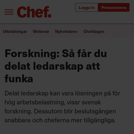
Logga in
Prenumerera
Bra ledare förändrar världen
Utbildningar
Webinar
Nyhetsbrev
Chefdagen
Innehåll från Chef
Forskning: Så får du
Utbildning för ledare
delat ledarskap att
Chefakademin+
funka
Populära utbildningar
Delat ledarskap kan vara lösningen på för
hög arbetsbelastning, visar svensk
forskning. Dessutom blir beslutsgången
Annonsera
Om oss
snabbare och cheferna mer tillgängliga.
Kontakta oss
Kundservice