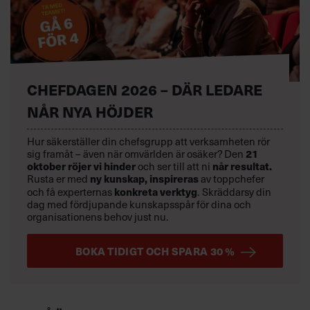
CHEFDAGEN 2026 – DÄR LEDARE
NÅR NYA HÖJDER
Hur säkerställer din chefsgrupp att verksamheten rör
sig framåt – även när omvärlden är osäker? Den
21
oktober
röjer vi hinder
och ser till att ni
når resultat.
Rusta er med
ny kunskap,
inspireras
av toppchefer
och få experternas
konkreta verktyg
.
Skräddarsy din
dag med fördjupande kunskapsspår för dina och
organisationens behov just nu.
BOKA TIDIGT OCH SPARA 30 %