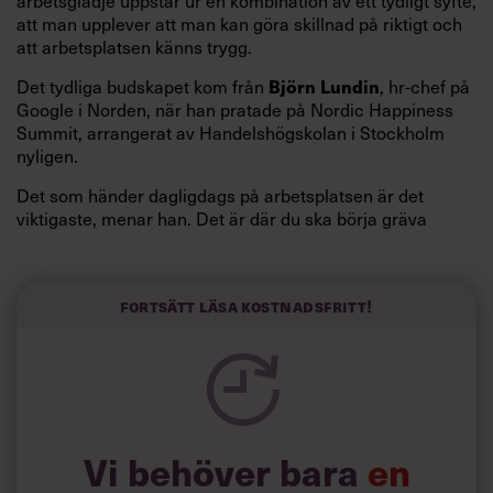
arbetsglädje uppstår ur en kombination av ett tydligt syfte,
att man upplever att man kan göra skillnad på riktigt och
att arbetsplatsen känns trygg.
Det tydliga budskapet kom från
, hr-chef på
Björn Lundin
Google i Norden, när han pratade på Nordic Happiness
Summit, arrangerat av Handelshögskolan i Stockholm
nyligen.
Det som händer dagligdags på arbetsplatsen är det
viktigaste, menar han. Det är där du ska börja gräva
redan i dag.
Här är Björn Lundins tre enkla åtgärder som tagit skruv
och höjt arbetsglädjen på Google:
Fortsätt läsa kostnadsfritt!
Vi behöver bara
en