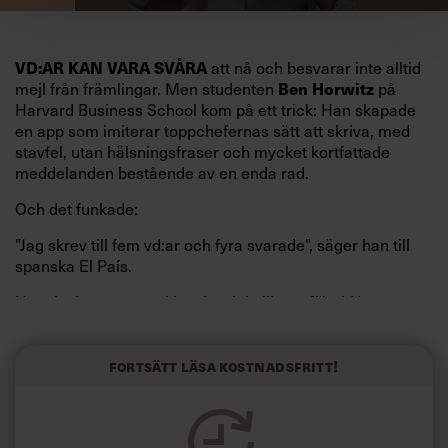
att nå och besvarar inte alltid
VD:AR KAN VARA SVÅRA
mejl från främlingar. Men studenten
på
Ben Horwitz
Harvard Business School kom på ett trick: Han skapade
en app som imiterar toppchefernas sätt att skriva, med
stavfel, utan hälsningsfraser och mycket kortfattade
meddelanden bestående av en enda rad.
Och det funkade:
”Jag skrev till fem vd:ar och fyra svarade”, säger han till
spanska El País.
Horwitz har nu utvecklat sitt trick till en affärsidé: appen
Sinceerly som konverterar formellt och minutiöst
välskrivna texter – likt de som skapas av AI – till den
kortfattat slarviga vd-stilen.
Fortsätt läsa kostnadsfritt!