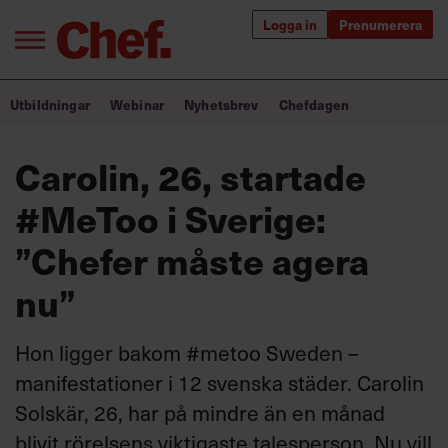
Logga in
Prenumerera
Bra ledare förändrar världen
Utbildningar
Webinar
Nyhetsbrev
Chefdagen
Innehåll från Chef
Carolin, 26, startade
Utbildning för ledare
#MeToo i Sverige:
Chefakademin+
”Chefer måste agera
Populära utbildningar
nu”
Hon ligger bakom #metoo Sweden –
Annonsera
manifestationer i 12 svenska städer. Carolin
Om oss
Solskär, 26, har på mindre än en månad
Kontakta oss
blivit rörelsens viktigaste talesperson. Nu vill
Kundservice