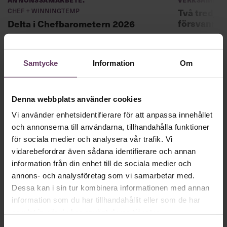
Chef + Winningtemp
Två tredjed
försvann –
Delta i Chefbarometern 2026
Samtycke
Information
Om
Denna webbplats använder cookies
Skriv som en vd med en
Vi använder enhetsidentifierare för att anpassa innehållet
app
och annonserna till användarna, tillhandahålla funktioner
för sociala medier och analysera vår trafik. Vi
vidarebefordrar även sådana identifierare och annan
MVH VD
Kan en app som förvandlar
information från din enhet till de sociala medier och
text till korthugget vd-språk – utan
annons- och analysföretag som vi samarbetar med.
artighetsfraser, men gärna stavfel – vara
Dessa kan i sin tur kombinera informationen med annan
information som du har tillhandahållit eller som de har
vägen för den som vill nå fram till
samlat in när du har använt deras tjänster.
toppcheferna?