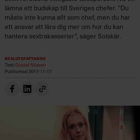
Villkor och policy för
lämna ett budskap till Sveriges chefer. ”Du
personuppgiftsbehandling
måste inte kunna allt som chef, men du har
ett ansvar att lära dig mer om hur du kan
Sök
hantera sextrakasserier”, säger Solskär.
efter:
Beslutsfattande
Text:
Gustaf Nilsson
Publicerad
2017-11-17
Logga in
Prenumerera