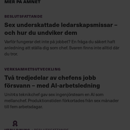
Mer på ämnet
Beslutsfattande
Sex underskattade ledarskapsmissar –
och hur du undviker dem
Varför fungerar det inte på jobbet? En fråga du säkert haft
anledning att ställa dig som chef. Svaren finns inte alltid där
du tror.
Verksamhetsutveckling
Två tredjedelar av chefens jobb
försvann – med AI-arbetsledning
Unit4:s teknikchef gav sex ingenjörsteam en AI som
mellanchef. Produktionstiden förkortades från sex månader
till fem arbetsdagar.
·
Utbildning
Beslutsfattande