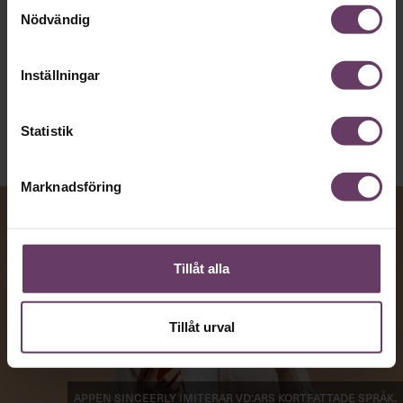
Samtyckesval
Nödvändig
Kommunikation
Text:
Fredrik Kullberg
Inställningar
Publicerad
2026-08-07
Statistik
Marknadsföring
Tillåt alla
Tillåt urval
Appen Sinceerly imiterar vd:ars kortfattade språk.