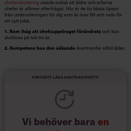
chefsrekrytering
visade också att äldre och erfarna
chefer är alltmer efterfrågat. Här är de tio bästa tipsen
från undersökningen för dig som är över 50 och redo för
ett nytt jobb.
1. Kom ihåg att chefsuppdraget förändrats
och kan
slutföras på två-tre år.
2. Kompetens hos den sökande
övertrumfar alltid ålder.
Det här är en artikel ur Chefs undersökning om chefsrekrytering.
Gå till

undersökningen
3.
Visa självförtroende.
Det är ofta kandidaten som
Fortsätt läsa kostnadsfritt!
håller sig själv tillbaka.
Vi behöver bara
en