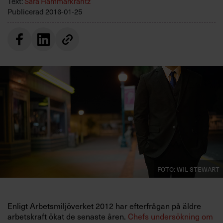
Text:
Sara Hammarkrantz
Villkor och policy för
Publicerad
2016-01-25
personuppgiftsbehandling
Sök
efter:
Logga in
Foto: Wil Stewart
Prenumerera
Enligt Arbetsmiljöverket 2012 har efterfrågan på äldre
arbetskraft ökat de senaste åren.
Chefs undersökning om