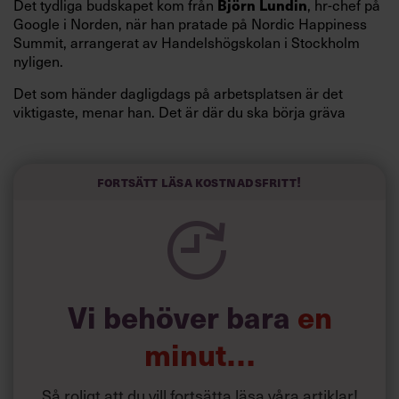
Det tydliga budskapet kom från
Björn Lundin
, hr-chef på
Google i Norden, när han pratade på Nordic Happiness
Summit, arrangerat av Handelshögskolan i Stockholm
nyligen.
Det som händer dagligdags på arbetsplatsen är det
viktigaste, menar han. Det är där du ska börja gräva
redan i dag.
Här är Björn Lundins tre enkla åtgärder som tagit skruv
och höjt arbetsglädjen på Google:
Fortsätt läsa kostnadsfritt!
Vi behöver bara
en
minut…
Så roligt att du vill fortsätta läsa våra artiklar!