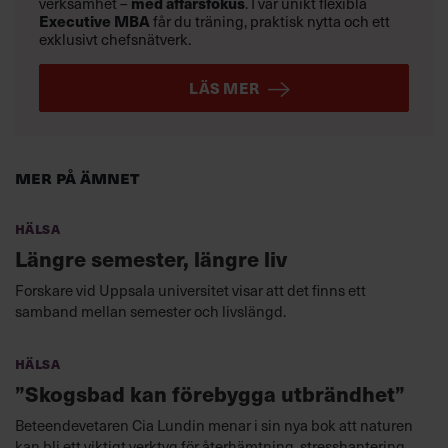
verksamhet –
med affärsfokus
. I vår unikt flexibla
Executive MBA
får du träning, praktisk nytta och ett
exklusivt chefsnätverk.
LÄS MER
Mer på ämnet
Hälsa
Längre semester, längre liv
Forskare vid Uppsala universitet visar att det finns ett
samband mellan semester och livslängd.
Hälsa
”Skogsbad kan förebygga utbrändhet”
Beteendevetaren Cia Lundin menar i sin nya bok att naturen
kan bli ett viktigt verktyg för återhämtning, stresshantering