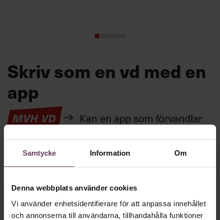
Skriv som en vd med en
app
MVH VD
Kan en app som förvandlar
text till korthugget vd-språk – utan
artighetsfraser, men gärna stavfel – vara
Samtycke
Information
Om
vägen för den som vill nå fram till
toppcheferna?
Denna webbplats använder cookies
Vi använder enhetsidentifierare för att anpassa innehållet
Kommunikation
och annonserna till användarna, tillhandahålla funktioner