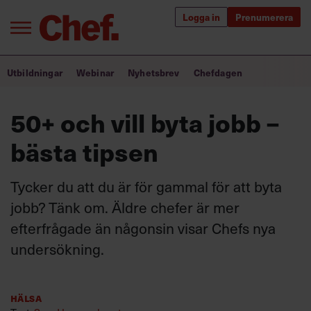
Logga in
Prenumerera
Bra ledare förändrar världen
Utbildningar
Webinar
Nyhetsbrev
Chefdagen
Innehåll från Chef
50+ och vill byta jobb –
Utbildning för ledare
bästa tipsen
Chefakademin+
Tycker du att du är för gammal för att byta
Populära utbildningar
jobb? Tänk om. Äldre chefer är mer
efterfrågade än någonsin visar Chefs nya
undersökning.
Annonsera
Om oss
Kontakta oss
Hälsa
Kundservice