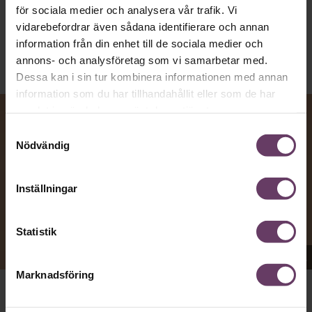
Text:
Fredrik Kullberg
för sociala medier och analysera vår trafik. Vi
Publicerad
2026-08-07
vidarebefordrar även sådana identifierare och annan
information från din enhet till de sociala medier och
annons- och analysföretag som vi samarbetar med.
Dessa kan i sin tur kombinera informationen med annan
information som du har tillhandahållit eller som de har
samlat in när du har använt deras tjänster.
Samtyckesval
Nödvändig
Inställningar
Statistik
Appen Sinceerly imiterar vd:ars kortfattade språk.
Marknadsföring
VD:AR KAN VARA SVÅRA
att nå och besvarar inte alltid