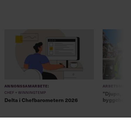
Annonssamarbete:
Arbetsmiljö
Chef + Winningtemp
”Djupa, str
byggchefer
Delta i Chefbarometern 2026