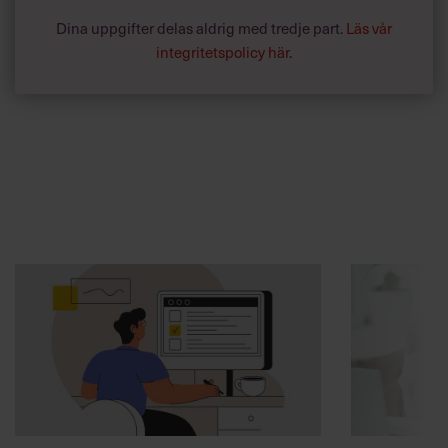
Annonssamarbete:
Hälsa
Chef + Winningtemp
Lär chefer
Delta i Chefbarometern 2026