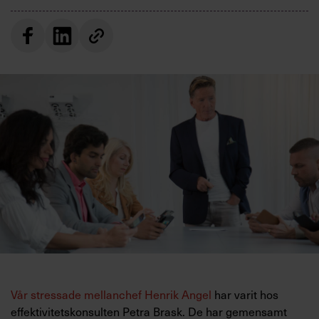
Villkor och policy för
personuppgiftsbehandling
Sök
efter:
Logga in
Prenumerera
Vår stressade mellanchef Henrik Angel
har varit hos
effektivitetskonsulten Petra Brask. De har gemensamt