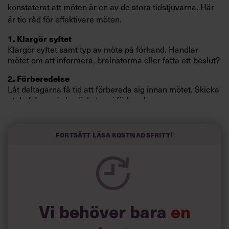
konstaterat att möten är en av de stora tidstjuvarna. Här
är tio råd för effektivare möten.
1. Klargör syftet
Klargör syftet samt typ av möte på förhand. Handlar
mötet om att informera, brainstorma eller fatta ett beslut?
2. Förberedelse
Låt deltagarna få tid att förbereda sig innan mötet. Skicka
ut de frågor ni ska diskutera i förhand.
3. Prioritera
Prioritera och börja med den absolut viktigaste frågan.
Fortsätt läsa kostnadsfritt!
Den första punkten får alltid mest energi och fokus.
Läs också:
Har du gått på mejlmyterna?
Vi behöver bara
en