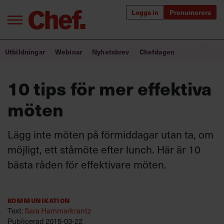
Logga in
Prenumerera
Bra ledare förändrar världen
Utbildningar
Webinar
Nyhetsbrev
Chefdagen
Innehåll från Chef
10 tips för mer effektiva
Utbildning för ledare
möten
Chefakademin+
Lägg inte möten på förmiddagar utan ta, om
Populära utbildningar
möjligt, ett ståmöte efter lunch. Här är 10
bästa råden för effektivare möten.
Annonsera
Om oss
Kommunikation
Kontakta oss
Text:
Sara Hammarkrantz
Kundservice
Publicerad
2015-03-22