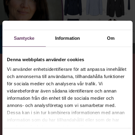
Samtycke
Information
Om
Jenny Madestam, docent i statsvetenskap.
Denna webbplats använder cookies
Vi använder enhetsidentifierare för att anpassa innehållet
VAD
och annonserna till användarna, tillhandahålla funktioner
Statsvetaren Jenny Madestam, lektor vid Södertörns
för sociala medier och analysera vår trafik. Vi
högskola, går igenom vilka egenskaper svenska
vidarebefordrar även sådana identifierare och annan
väljare värderar hos en partiledare.
information från din enhet till de sociala medier och
annons- och analysföretag som vi samarbetar med.
Dessa kan i sin tur kombinera informationen med annan
NYTTA
information som du har tillhandahållit eller som de har
Få förståelse för hur politisk trovärdighet kan
samlat in när du har använt deras tjänster.
förstärkas eller försvagas genom partiledarens