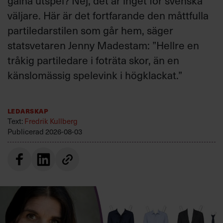
galna utspel? Nej, det är inget för svenska
väljare. Här är det fortfarande den måttfulla
partiledarstilen som går hem, säger
statsvetaren Jenny Madestam: ”Hellre en
tråkig partiledare i foträta skor, än en
känslomässig spelevink i högklackat.”
Ledarskap
Text:
Fredrik Kullberg
Publicerad
2026-08-03