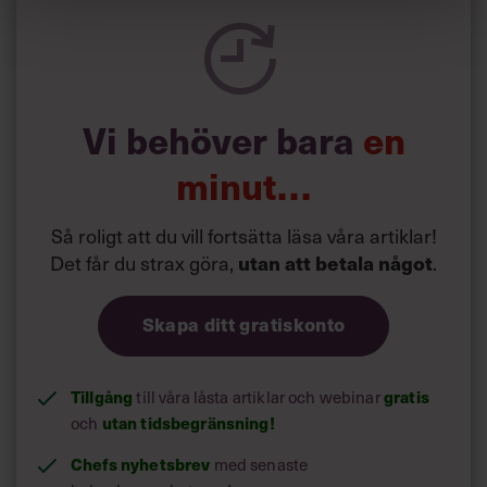
en tråkig partiledare i foträta skor än en känslomässig
spelevink i högklackat, är hur jag brukar sammanfatta de
önskningar som svenskarna för fram i undersökningar.”
Läs mer:
Vi behöver bara
en
Siri Wikander: ”Led som i
början av pandemin”
minut…
Så roligt att du vill fortsätta läsa våra artiklar!
Det får du strax göra,
utan att betala något
.
Skapa ditt gratiskonto
Tillgång
gratis
till våra låsta artiklar och webinar
utan tidsbegränsning!
och
Chefs nyhetsbrev
med senaste