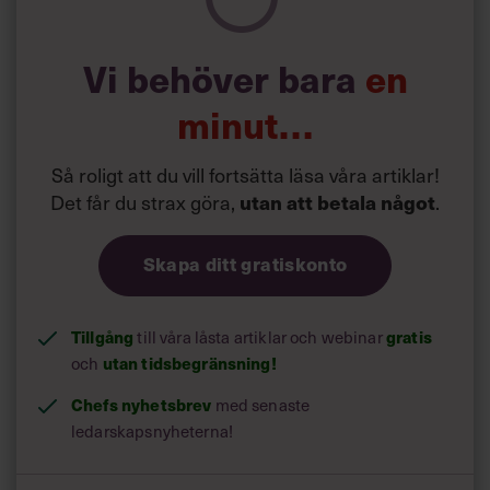
Vi behöver bara
en
minut…
Så roligt att du vill fortsätta läsa våra artiklar!
Det får du strax göra,
utan att betala något
.
Skapa ditt gratiskonto
Tillgång
gratis
till våra låsta artiklar och webinar
utan tidsbegränsning!
och
Chefs nyhetsbrev
med senaste
ledarskapsnyheterna!
Dina uppgifter delas aldrig med tredje part.
Läs vår
integritetspolicy här
.