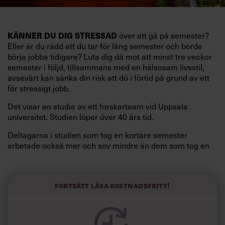
KÄNNER DU DIG STRESSAD
över att gå på semester?
Eller är du rädd att du tar för lång semester och borde
börja jobba tidigare? Luta dig då mot att minst tre veckor
semester i följd, tillsammans med en hälsosam livsstil,
avsevärt kan sänka din risk att dö i förtid på grund av ett
för stressigt jobb.
Det visar en studie av ett forskarteam vid Uppsala
universitet. Studien löper över 40 års tid.
Deltagarna i studien som tog en kortare semester
arbetade också mer och sov mindre än dem som tog en
längre semester, vilket ytterligare ökade stressen i deras
liv.
Forskarna tror sig dessutom kunna uttyda att en längre
Fortsätt läsa kostnadsfritt!
semester har större betydelse för långlevnad än andra
försök att förändra livsstilsvanor.