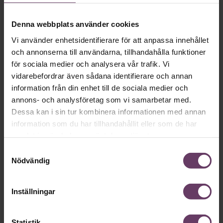
uppsägningar, provocerande gurus,
sömnproblem och hybrida arbetslivet
Denna webbplats använder cookies
Välkommen till utgåva 14 av Chef Weekly – en
Vi använder enhetsidentifierare för att anpassa innehållet
omvärldsspaning från Chef där chefredaktör Calle Fleur går
och annonserna till användarna, tillhandahålla funktioner
igenom veckans hetaste händelser.
för sociala medier och analysera vår trafik. Vi
vidarebefordrar även sådana identifierare och annan
information från din enhet till de sociala medier och
annons- och analysföretag som vi samarbetar med.
Dessa kan i sin tur kombinera informationen med annan
information som du har tillhandahållit eller som de har
samlat in när du har använt deras tjänster.
Samtyckesval
Nödvändig
Inställningar
Krönikor
Hayaat Ibrahim: Vad gör du när larmet
går?
Statistik