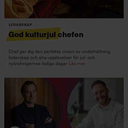
Villkor och policy för
personuppgiftsbehandling
Ledarskap
Sök
God kulturjul chefen
efter:
Chef ger dig den perfekta mixen av underhållning,
ledarskap och aha-upplevelser för jul- och
nyårshelgernas lediga dagar
Läs mer
Logga in
Prenumerera