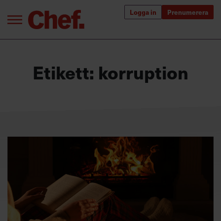
Logga in
Prenumerera
Bra ledare förändrar världen
Etikett:
korruption
Innehåll från Chef
Utbildning för ledare
Chefakademin+
Populära utbildningar
Annonsera
Om oss
Kontakta oss
Kundservice