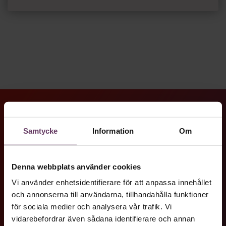
på ett nytt sätt.
OM FÖRFATTAREN
Chefakademin+
Samtycke
Information
Om
Dessa tjänster ingår i vårt plusabonnemang.
Denna webbplats använder cookies
Ledarskapstest
Vi använder enhetsidentifierare för att anpassa innehållet
och annonserna till användarna, tillhandahålla funktioner
för sociala medier och analysera vår trafik. Vi
vidarebefordrar även sådana identifierare och annan
Kate Raworth är en brittisk nationalekonom som står
Chef GPT