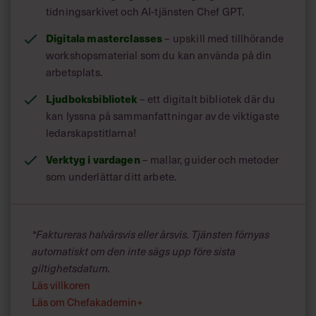
tidningsarkivet och AI-tjänsten Chef GPT.
Digitala masterclasses
– upskill med tillhörande
workshopsmaterial som du kan använda på din
DÄRFÖR VALDE VI DEN HÄR BOKEN
arbetsplats.
Ljudboksbibliotek
– ett digitalt bibliotek där du
Donutmodellen är en bubblare som allt fler börjar prata om
kan lyssna på sammanfattningar av de viktigaste
i sökandet efter nya sätt att tänka runt ekonomi och hur vi
ledarskapstitlarna!
ska klara de stora utmaningar som finns när det gäller
Verktyg i vardagen
– mallar, guider och metoder
klimat, miljö och mänskligt välstånd. Nationalekonomen
Kate Raworth ifrågasätter rådande system och
som underlättar ditt arbete.
uppmuntrar dig att tänka nytt och se helt nya perspektiv.
Tre saker du lär dig av den här boken
*Faktureras halvårsvis eller årsvis. Tjänsten förnyas
Du vidgar dina vyer och utmanar din syn på
automatiskt om den inte sägs upp före sista
ekonomi.
giltighetsdatum.
Du får veta vilka nio gränser vi inte får överträda
Läs villkoren
för att klara klimatet.
Läs om Chefakademin+
Du får inspiration till att bygga affärsstrategier