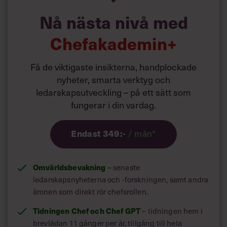
med sin donutmodell vill visa vägen.
Villkor och policy för
Nå nästa nivå med
personuppgiftsbehandling
Chefakademin+
Liknande innehåll
hittas här:
Ledarskapsbiblioteket
Sök
efter:
Få de viktigaste insikterna, handplockade
nyheter, smarta verktyg och
ledarskapsutveckling – på ett sätt som
fungerar i din vardag.
Endast 349:-
/ mån*
Logga in
Omvärldsbevakning
– senaste
Prenumerera
ledarskapsnyheterna och -forskningen, samt andra
ämnen som direkt rör chefsrollen.
Tidningen Chef och Chef GPT
– tidningen hem i
brevlådan 11 gånger per år, tillgång till hela