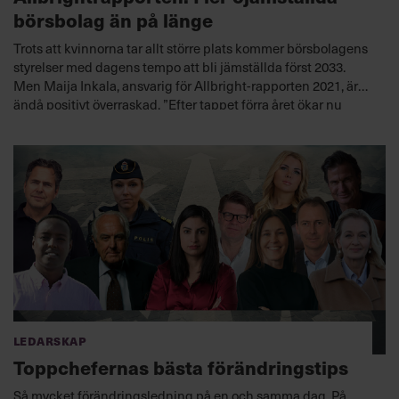
börsbolag än på länge
Trots att kvinnorna tar allt större plats kommer börsbolagens
styrelser med dagens tempo att bli jämställda först 2033.
Men Maija Inkala, ansvarig för Allbright-rapporten 2021, är
ändå positivt överraskad. ”Efter tappet förra året ökar nu
antalet kvinnor som vd:ar och i ledningen, och det är
ledningsgrupperna som står bakom förändringar neråt i
organisationerna.”
Ledarskap
Toppchefernas bästa förändringstips
Så mycket förändringsledning på en och samma dag. På