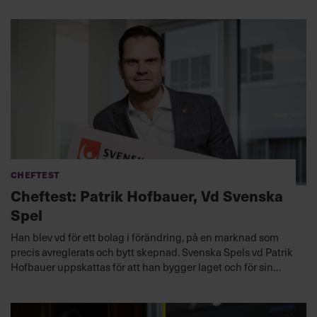
också.
Cheftest
Cheftest: Patrik Hofbauer, Vd Svenska
Spel
Han blev vd för ett bolag i förändring, på en marknad som
precis avreglerats och bytt skepnad. Svenska Spels vd Patrik
Hofbauer uppskattas för att han bygger laget och för sin
öppenhet. Han har skapat stabilitet och är hundra procent
här och nu. Men helst ska det gå undan.