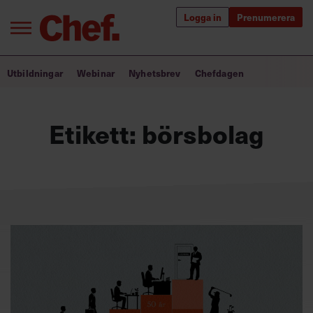
Logga in
Prenumerera
Bra ledare förändrar världen
Utbildningar
Webinar
Nyhetsbrev
Chefdagen
Innehåll från Chef
Etikett:
börsbolag
Utbildning för ledare
Chefakademin+
Populära utbildningar
Annonsera
Om oss
Kontakta oss
Kundservice