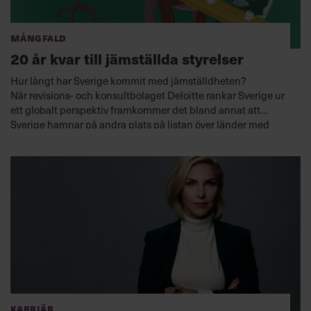
Mångfald
20 år kvar till jämställda styrelser
Hur långt har Sverige kommit med jämställdheten?
När
revisions- och konsultbolaget Deloitte rankar Sverige ur
ett globalt perspektiv framkommer det bland annat att
Sverige hamnar på andra plats på listan över länder med
högst andel kvinnliga börs-vd:ar. Samtidigt konstateras det
att det kommer att ta över 20 år, till 2045, innan kvinnor och
män är jämnt representerade i styrelserna.
Karriär