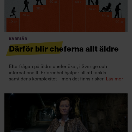
Villkor och policy för
personuppgiftsbehandling
Sök
efter:
Karriär
Därför blir cheferna allt äldre
Efterfrågan på äldre chefer ökar, i Sverige och
internationellt. Erfarenhet hjälper till att tackla
samtidens komplexitet – men det finns risker.
Läs mer
Logga in
Prenumerera