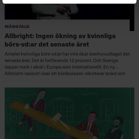
Mångfald
Allbright: Ingen ökning av kvinnliga
börs-vd:ar det senaste året
Antalet kvinnliga börs-vd:ar har inte ökat överhuvudtaget det
senaste året. Det är fortfarande 12 procent. Och Sverige
tappar mark i såväl i Europa som internationellt. En ny
Allbright-rapport visar att börsbolagen rekryterar snävt och
stelbent.