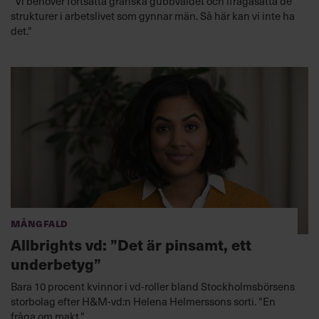
"Vi behöver fortsätta granska gubbväldet och ifrågasätta de
strukturer i arbetslivet som gynnar män. Så här kan vi inte ha
det."
Mångfald
Allbrights vd: ”Det är pinsamt, ett
underbetyg”
Bara 10 procent kvinnor i vd-roller bland Stockholmsbörsens
storbolag efter H&M-vd:n Helena Helmerssons sorti. "En
fråga om makt."