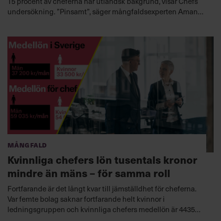
15 procent av cheferna har utländsk bakgrund, visar Chefs
undersökning. ”Pinsamt”, säger mångfaldsexperten Amanda
Lundeteg.
Mångfald
Kvinnliga chefers lön tusentals kronor
mindre än mäns – för samma roll
Fortfarande är det långt kvar till jämställdhet för cheferna.
Var femte bolag saknar fortfarande helt kvinnor i
ledningsgruppen och kvinnliga chefers medellön är 4435
kronor mindre än mäns per månad. Men ljusglimtar finns