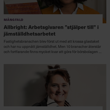
Mångfald
Allbright: Arbetsgivaren ”stjälper till” i
jämställdhetsarbetet
Fastighetsbranschen blev först ut med att krossa glastaket
och har nu uppnått jämställdhet. Men 10 branscher återstår
och fortfarande finns mycket kvar att göra för börsbolagen –
och cheferna. ”Det handlar om vad man som anställd
uppmuntras göra för val, arbetsgivaren ’stjälper till’ kan man
säga”, säger Amanda Lundeteg, vd för stiftelsen Allbright,
som släpper sin årliga rapport idag.