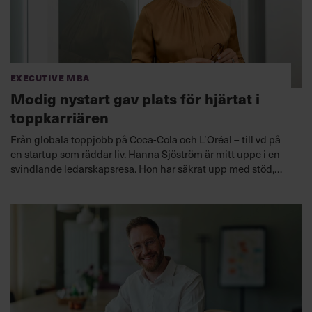
Executive MBA
Modig nystart gav plats för hjärtat i
toppkarriären
Från globala toppjobb på Coca-Cola och L’Oréal – till vd på
en startup som räddar liv. Hanna Sjöström är mitt uppe i en
svindlande ledarskapsresa. Hon har säkrat upp med stöd,
energi och resurser i form av en Executive MBA från
Chefakademin.