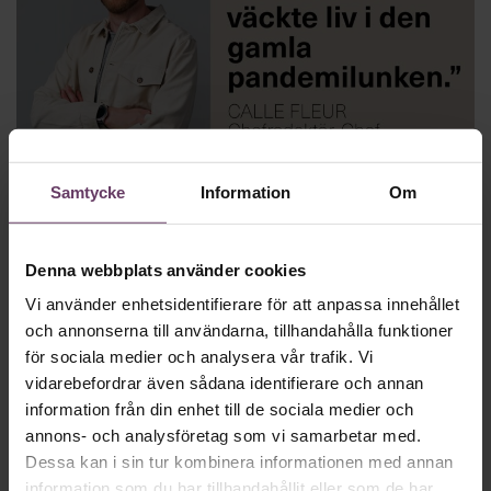
Chef Weekly
Snösmockor, korruption i
Samtycke
Information
Om
fotbollsvärlden, ojämlika börsbolag,
uppsägningar, provocerande gurus,
Denna webbplats använder cookies
sömnproblem och hybrida arbetslivet
Vi använder enhetsidentifierare för att anpassa innehållet
Välkommen till utgåva 14 av Chef Weekly – en
och annonserna till användarna, tillhandahålla funktioner
omvärldsspaning från Chef där chefredaktör Calle Fleur går
för sociala medier och analysera vår trafik. Vi
igenom veckans hetaste händelser.
vidarebefordrar även sådana identifierare och annan
information från din enhet till de sociala medier och
annons- och analysföretag som vi samarbetar med.
Dessa kan i sin tur kombinera informationen med annan
information som du har tillhandahållit eller som de har