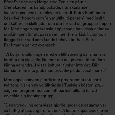
Efter Sverige och Norge stod Tunisien på tur.
Chefakademins handplockade, fransktalande
ledarskapsutvecklare blev en fullträff. Petra Bachmann
beskriver honom som ”en multikulti-person” med insikt
om kulturella skillnader och öra för vad en grupp är öppen
för. Med fingertoppskänsla anpassade han vissa delar av
utbildningen för att passa i en mer hierarkisk kultur och
flaggade för vad som kunde behöva ändras. Petra
Bachmann ger ett exempel:
”Vi börjar utbildningen med en tillitsövning där man ska
berätta om sig själv, lite mer om det privata, för att lära
känna varandra. I vissa kulturer funkar inte det. Där
blandar man inte jobb med privatliv på det viset, punkt.”
Men anpassningen gjorde inte programmet fattigare –
tvärtom. När en ny vd tillträdde i Tunisien hösten 2025
såg han programmet som ett perfekt tillfälle för att
utveckla sin ledningsgrupp.
”Den utveckling som vissa gjorde under de dagarna var
så häftig att se. Jag tror att också ledarskapsutvecklaren