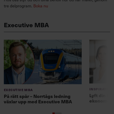
tre delprogram.
Boka nu
Executive MBA
Inspiration
Executive MBA
Lyft din le
På rätt spår – Norrtågs ledning
ekonomi o
växlar upp med Executive MBA