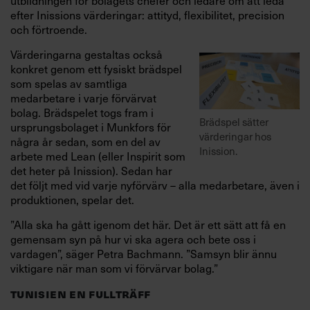
utbildningen för bolagets chefer och ledare om att leda
efter Inissions värderingar: attityd, flexibilitet, precision
och förtroende.
Värderingarna gestaltas också
konkret genom ett fysiskt brädspel
som spelas av samtliga
medarbetare i varje förvärvat
bolag. Brädspelet togs fram i
Brädspel sätter
ursprungsbolaget i Munkfors för
värderingar hos
några år sedan, som en del av
Inission.
arbete med Lean (eller Inspirit som
det heter på Inission). Sedan har
det följt med vid varje nyförvärv – alla medarbetare, även i
produktionen, spelar det.
”Alla ska ha gått igenom det här. Det är ett sätt att få en
gemensam syn på hur vi ska agera och bete oss i
vardagen”, säger Petra Bachmann. ”Samsyn blir ännu
viktigare när man som vi förvärvar bolag.”
TUNISIEN EN FULLTRÄFF