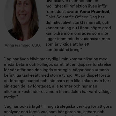
utveckla verksamhet och en
möjlighet till reflektion även inför
framtiden”, svarar
,
Anna Pramhed
Chief Scientific Officer. ”Jag har
definitivt blivit stärkt i min roll, och
känner att jag nu i ännu högre grad
kan bidra inom områden som inte
ligger inom mitt huvudansvar, men
som är viktiga att ha ett
Anna Pramhed, CSO.
samförstånd kring.”
”Jag har även blivit mer tydlig i min kommunikation med
medarbetare och kollegor, samt fått en djupare förståelse
för vår affär och den lagda strategin. Vågar även utmana
befintliga tankesätt med större tyngd. Att på djupet förstå
ett företags budget och inte bara den lilla kakan man har i
sin egen del av företaget, alla termer och hur man
allokerar kostnader osv inom finansdelen har varit väldigt
nyttigt.”
”Jag har också tagit till mig strategiska verktyg för att göra
analyser och förstå vad som bör göras nu, senare och