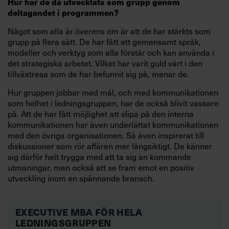
Hur har de då utvecklats som grupp genom
deltagandet i programmen?
Något som alla är överens om är att de har stärkts som
grupp på flera sätt. De har fått ett gemensamt språk,
modeller och verktyg som alla förstår och kan använda i
det strategiska arbetet. Vilket har varit guld värt i den
tillväxtresa som de har befunnit sig på, menar de.
Hur gruppen jobbar med mål, och med kommunikationen
som helhet i ledningsgruppen, har de också blivit vassare
på. Att de har fått möjlighet att slipa på den interna
kommunikationen har även underlättat kommunikationen
med den övriga organisationen. Så även inspirerat till
diskussioner som rör affären mer långsiktigt. De känner
sig därför helt trygga med att ta sig an kommande
utmaningar, men också att se fram emot en positiv
utveckling inom en spännande bransch.
EXECUTIVE MBA FÖR HELA
LEDNINGSGRUPPEN