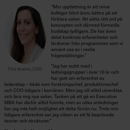
”Min uppfattning är att mina
kollegor blivit ännu bättre på att
förklara saker. Att sätta rätt ord på
koncepten och därmed förmedla
budskap tydligare. De har även
delat konkreta erfarenheter och
lärdomar från programmen som vi
använt oss av i reella
frågeställningar.”
”Jag har suttit med i
Filiz Ibraimi, COO.
ledningsgrupper i över 10 år och
har gott om erfarenhet av
ledarskap – både som forskningschef, produktionschef
och COO tidigare i karriären. Men jag vill alltid utvecklas
och lära mig nya saker. Tanken på att gå en Executive
MBA har därför alltid funnits, men av olika anledningar
har jag inte haft möjlighet att delta förrän nu. Trots min
tidigare erfarenhet ser jag vikten av att få beprövade
teorier och strukturer.”