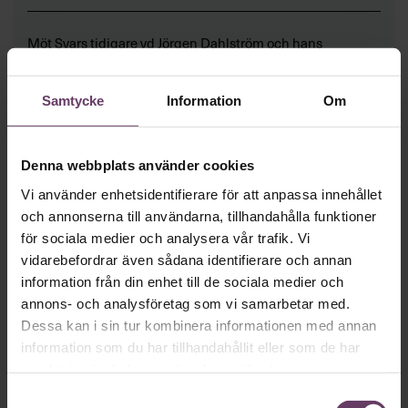
Möt Svars tidigare vd Jörgen Dahlström och hans
chefskollega Jonas Hermansson i detta inspelade webinar,
där du får reda på vilken nytta en Executive MBA kan
skapa för dig, din ledningsgrupp och din organisation.
Samtycke
Information
Om
Samtalet leds av Chefakademins utbildningschef Helene
Öhman.
Denna webbplats använder cookies
Läs mer om Executive MBA för ledningsgrupper
Vi använder enhetsidentifierare för att anpassa innehållet
och annonserna till användarna, tillhandahålla funktioner
LADDA NER VÅRT INFOBLAD
för sociala medier och analysera vår trafik. Vi
vidarebefordrar även sådana identifierare och annan
information från din enhet till de sociala medier och
annons- och analysföretag som vi samarbetar med.
Dessa kan i sin tur kombinera informationen med annan
information som du har tillhandahållit eller som de har
samlat in när du har använt deras tjänster.
Samtyckesval