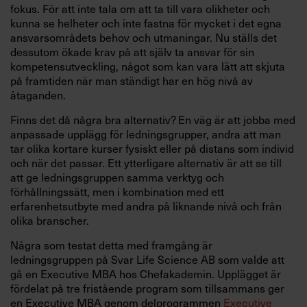
fokus. För att inte tala om att ta till vara olikheter och
kunna se helheter och inte fastna för mycket i det egna
ansvarsområdets behov och utmaningar. Nu ställs det
dessutom ökade krav på att själv ta ansvar för sin
kompetensutveckling, något som kan vara lätt att skjuta
på framtiden när man ständigt har en hög nivå av
åtaganden.
Finns det då några bra alternativ? En väg är att jobba med
anpassade upplägg för ledningsgrupper, andra att man
tar olika kortare kurser fysiskt eller på distans som individ
och när det passar. Ett ytterligare alternativ är att se till
att ge ledningsgruppen samma verktyg och
förhållningssätt, men i kombination med ett
erfarenhetsutbyte med andra på liknande nivå och från
olika branscher.
Några som testat detta med framgång är
ledningsgruppen på Svar Life Science AB som valde att
gå en Executive MBA hos Chefakademin. Upplägget är
fördelat på tre fristående program som tillsammans ger
en Executive MBA genom delprogrammen
Executive