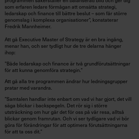
programmen säkerställer en balanserad bild och ger dig
som erfaren ledare förmågan att omsätta strategi,
ledarskap och finance till bättre beslut – som får större
genomslag i komplexa organisationer”, konstaterar
Fredrik Mannheimer.
Att gå Executive Master of Strategy är en bra ingång,
menar han, och ser tydligt hur de tre delarna hänger
ihop:
”Både ledarskap och finance är två grundförutsättningar
för att kunna genomföra strategin.”
Att gå alla tre programmen ändrar hur ledningsgrupper
pratar med varandra.
”Samtalen handlar inte enbart om vad vi har gjort, det vill
säga blickar i backspegeln. Det rör sig i större
utsträckning om hur går det för oss på vår resa, alltså
blickar genom framrutan. Och vi ser tydligare vad vi bör
göra för förändringar för att optimera förutsättningarna
för att ta oss dit.”