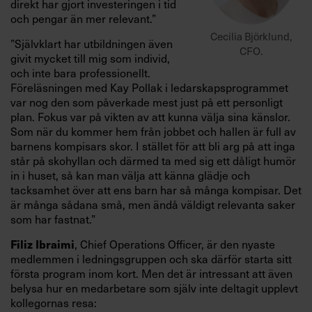
direkt har gjort investeringen i tid
och pengar än mer relevant.”
Cecilia Björklund,
”Självklart har utbildningen även
CFO.
givit mycket till mig som individ,
och inte bara professionellt.
Föreläsningen med Kay Pollak i ledarskapsprogrammet
var nog den som påverkade mest just på ett personligt
plan. Fokus var på vikten av att kunna välja sina känslor.
Som när du kommer hem från jobbet och hallen är full av
barnens kompisars skor. I stället för att bli arg på att inga
står på skohyllan och därmed ta med sig ett dåligt humör
in i huset, så kan man välja att känna glädje och
tacksamhet över att ens barn har så många kompisar. Det
är många sådana små, men ändå väldigt relevanta saker
som har fastnat.”
, Chief Operations Officer, är den nyaste
Filiz Ibraimi
medlemmen i ledningsgruppen och ska därför starta sitt
första program inom kort. Men det är intressant att även
belysa hur en medarbetare som själv inte deltagit upplevt
kollegornas resa: