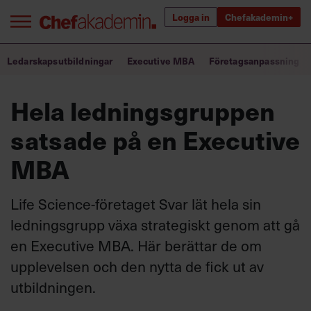
Logga in
Chefakademin+
Bra ledare förändrar världen
Ledarskapsutbildningar
Executive MBA
Företagsanpassning
Hela ledningsgruppen
Innehåll från Chef
satsade på en Executive
Utbildning för ledare
MBA
Chefakademin+
Populära utbildningar
Life Science-företaget Svar lät hela sin
ledningsgrupp växa strategiskt genom att gå
en Executive MBA. Här berättar de om
Annonsera
upplevelsen och den nytta de fick ut av
Om oss
utbildningen.
Kontakta oss
Kundservice