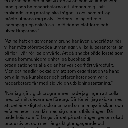
faktorer, och inte minst vikten av att som vd kunna vara
modig och be medarbetarna att utmana mig i sitt
tänkande kring strategiska frågor. Likväl som att jag
måste utmana mig själv. Därför ville jag att min
ledningsgrupp också skulle få denna plattform och
utvecklingsresa.”
”Att ha haft en gemensam grund har även underlättat när
vi har mött oförutsedda utmaningar, vilka ju garanterat lär
bli fler i vår rörliga omvärld. Att då snabbt både förstå som
kunna kommunicera enhetliga budskap till
organisationens alla delar har varit oerhört värdefullt.
Men det handlar också om att som organisation ta hand
om alla nya kunskaper och erfarenheter som varje
medarbetare får med sig vid en utbildningssatsning.”
”När jag själv gick programmen hade jag ingen att bolla
med på mitt dåvarande företag. Därför vill jag skicka med
att det är viktigt att också ta hand om alla nya insikter och
erfarenheter man får med sig under utbildningen. Då
både höjs som förlängs värdet på satsningen genom ökad
produktivitet och mer långsiktigt engagerade och