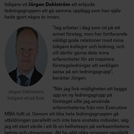
tidigare vd
att erbjuda
Jörgen Dahlström
ledningsgruppen att gå samma upplägg som han själv
hade gjort några år innan.
”Jag arbetar i dag som vd på ett
annat företag, men har fortfarande
väldigt goda relationer med mina
tidigare kollegor och ledning, och
vill därför gärna dela mina
erfarenheter för att inspirera
företagsledningar att verkligen
satsa på sin ledningsgrupp”,
berättar Jörgen.
”När jag fick möjligheten att bygga
Jörgen Dahlström,
upp en ny ledningsgrupp på
tidigare vd på Svar.
företaget ville jag använda
erfarenheterna från min Executive
MBA fullt ut. Genom att låta hela ledningsgruppen gå
utbildningen parallellt och inte bara enstaka individer, såg
jag ett stort värde i att få en helhetssyn på verksamhetens
behov och utmaningar. Att ha gått olika program parallellt