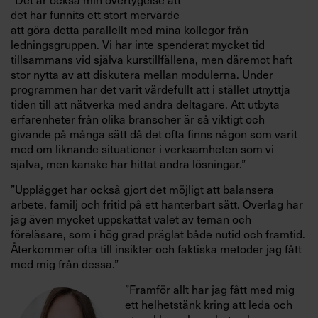
det har funnits ett stort mervärde
att göra detta parallellt med mina kollegor från
ledningsgruppen. Vi har inte spenderat mycket tid
tillsammans vid själva kurstillfällena, men däremot haft
stor nytta av att diskutera mellan modulerna. Under
programmen har det varit värdefullt att i stället utnyttja
tiden till att nätverka med andra deltagare. Att utbyta
erfarenheter från olika branscher är så viktigt och
givande på många sätt då det ofta finns någon som varit
med om liknande situationer i verksamheten som vi
själva, men kanske har hittat andra lösningar.”
”Upplägget har också gjort det möjligt att balansera
arbete, familj och fritid på ett hanterbart sätt. Överlag har
jag även mycket uppskattat valet av teman och
föreläsare, som i hög grad präglat både nutid och framtid.
Återkommer ofta till insikter och faktiska metoder jag fått
med mig från dessa.”
”Framför allt har jag fått med mig
ett helhetstänk kring att leda och