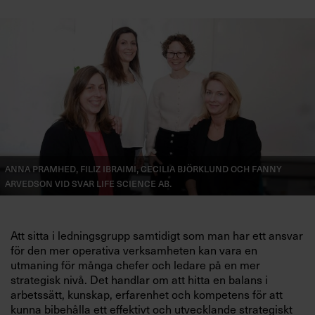
Villkor och policy för
personuppgiftsbehandling
Sök
efter:
Anna Pramhed, Filiz Ibraimi, Cecilia Björklund och Fanny
Arvedson vid Svar Life Science AB.
Logga in
Att sitta i ledningsgrupp samtidigt som man har ett ansvar
Chefakademin+
för den mer operativa verksamheten kan vara en
utmaning för många chefer och ledare på en mer
strategisk nivå. Det handlar om att hitta en balans i
arbetssätt, kunskap, erfarenhet och kompetens för att
kunna bibehålla ett effektivt och utvecklande strategiskt