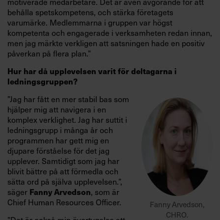
motiverade medarbetare. Det är även avgörande för att
behålla spetskompetens, och stärka företagets
varumärke. Medlemmarna i gruppen var högst
kompetenta och engagerade i verksamheten redan innan,
men jag märkte verkligen att satsningen hade en positiv
påverkan på flera plan.”
Hur har då upplevelsen varit för deltagarna i
ledningsgruppen?
”Jag har fått en mer stabil bas som
hjälper mig att navigera i en
komplex verklighet. Jag har suttit i
ledningsgrupp i många år och
programmen har gett mig en
djupare förståelse för det jag
upplever. Samtidigt som jag har
blivit bättre på att förmedla och
sätta ord på själva upplevelsen.”,
säger
, som är
Fanny Arvedson
Chief Human Resources Officer.
Fanny Arvedson,
CHRO.
”Det är också min övertygelse att