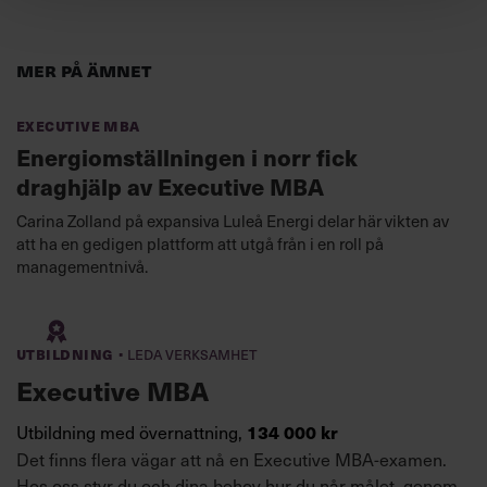
Mer på ämnet
Executive MBA
Energi­omställ­ningen i norr fick
draghjälp av Executive MBA
Carina Zolland på expansiva Luleå Energi delar här vikten av
att ha en gedigen plattform att utgå från i en roll på
managementnivå.
·
Utbildning
Leda verksamhet
Executive MBA
Utbildning med övernattning,
134 000 kr
Det finns flera vägar att nå en Executive MBA-examen.
Hos oss styr du och dina behov hur du når målet, genom