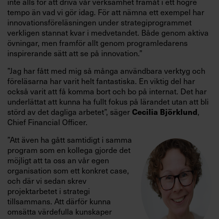
inte alls för att driva vår verksamhet framåt i ett högre
tempo än vad vi gör idag. För att nämna ett exempel har
innovationsföreläsningen under strategiprogrammet
verkligen stannat kvar i medvetandet. Både genom aktiva
övningar, men framför allt genom programledarens
inspirerande sätt att se på innovation.”
”Jag har fått med mig så många användbara verktyg och
föreläsarna har varit helt fantastiska. En viktig del har
också varit att få komma bort och bo på internat. Det har
underlättat att kunna ha fullt fokus på lärandet utan att bli
störd av det dagliga arbetet”, säger
,
Cecilia Björklund
Chief Financial Officer.
”Att även ha gått samtidigt i samma
program som en kollega gjorde det
möjligt att ta oss an vår egen
organisation som ett konkret case,
och där vi sedan skrev
projektarbetet i strategi
tillsammans. Att därför kunna
omsätta värdefulla kunskaper