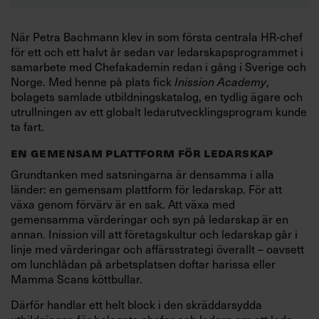
När Petra Bachmann klev in som första centrala HR-chef
för ett och ett halvt år sedan var ledarskapsprogrammet i
samarbete med Chefakademin redan i gång i Sverige och
Norge. Med henne på plats fick
,
Inission Academy
bolagets samlade utbildningskatalog, en tydlig ägare och
utrullningen av ett globalt ledarutvecklingsprogram kunde
ta fart.
EN GEMENSAM PLATTFORM FÖR LEDARSKAP
Grundtanken med satsningarna är densamma i alla
länder: en gemensam plattform för ledarskap. För att
växa genom förvärv är en sak. Att växa med
gemensamma värderingar och syn på ledarskap är en
annan. Inission vill att företagskultur och ledarskap går i
linje med värderingar och affärsstrategi överallt – oavsett
om lunchlådan på arbetsplatsen doftar harissa eller
Mamma Scans köttbullar.
Därför handlar ett helt block i den skräddarsydda