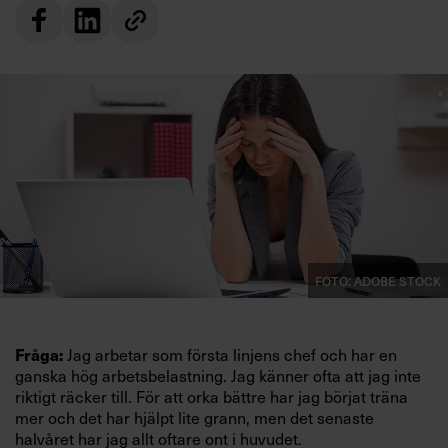
Villkor och policy för
personuppgiftsbehandling
Sök
efter:
Foto: Adobe Stock
Logga in
Prenumerera
Fråga:
Jag arbetar som första linjens chef och har en
ganska hög arbetsbelastning. Jag känner ofta
att jag inte
riktigt räcker till. För att orka bättre har
jag börjat träna
mer och det har hjälpt lite grann, men det senaste
halvåret har jag allt oftare ont i huvudet.