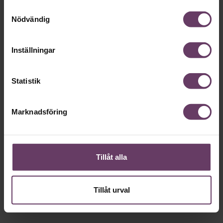
Samtyckesval
Nödvändig
Arbetsmiljö
Inställningar
Statistik
Marknadsföring
Tillåt alla
Annonssamarbete:
Motivation
Chef + Winningtemp
Så motverk
chef
Delta i Chefbarometern 2026
Tillåt urval