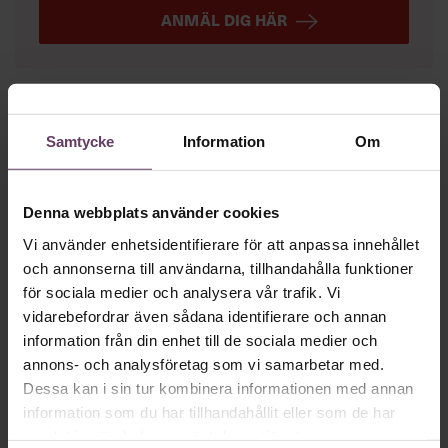
ANMÄL DIG HÄR
Mer på ämnet
Samtycke
Information
Om
Arbetsmiljö
Så höjer du arbetsglädjen
Denna webbplats använder cookies
Höj arbetsglädjen med dessa tre tips från Björn Lundin, hr-
chef på Google i Norden.
Vi använder enhetsidentifierare för att anpassa innehållet
och annonserna till användarna, tillhandahålla funktioner
Motivation
för sociala medier och analysera vår trafik. Vi
vidarebefordrar även sådana identifierare och annan
Så motverkar du din ensamhet som
information från din enhet till de sociala medier och
chef
annons- och analysföretag som vi samarbetar med.
Det är ensamt på toppen brukar det heta. Särskilt drabbade
Dessa kan i sin tur kombinera informationen med annan
är nyblivna chefer, som efter pandemin har det än svårare än
information som du har tillhandahållit eller som de har
tidigare.
samlat in när du har använt deras tjänster.