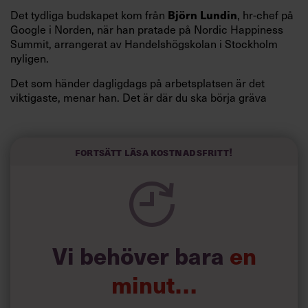
Björn Lundin
Det tydliga budskapet kom från
, hr-chef på
Google i Norden, när han pratade på Nordic Happiness
Summit, arrangerat av Handelshögskolan i Stockholm
nyligen.
Det som händer dagligdags på arbetsplatsen är det
viktigaste, menar han. Det är där du ska börja gräva
redan i dag.
Här är Björn Lundins tre enkla åtgärder som tagit skruv
och höjt arbetsglädjen på Google:
Fortsätt läsa kostnadsfritt!
Vi behöver bara
en
minut…