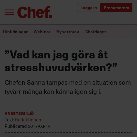
Logga in
Prenumerera
Bra ledare förändrar världen
Utbildningar
Webinar
Nyhetsbrev
Chefdagen
Innehåll från Chef
”Vad kan jag göra åt
Utbildning för ledare
stresshuvudvärken?”
Chefakademin+
Chefen Sanna tampas med en situation som
Populära utbildningar
tyvärr många kan känna igen sig i.
Arbetsmiljö
Annonsera
Text:
Redaktionen
Om oss
Publicerad
2017-03-14
Kontakta oss
Kundservice