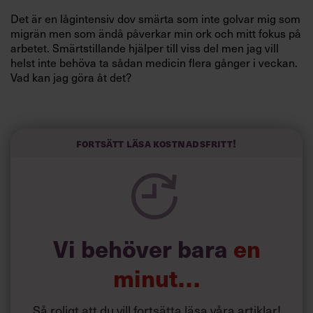
Det är en lågintensiv dov smärta som inte golvar mig som
migrän men som ändå påverkar min ork och mitt fokus på
arbetet. Smärtstillande hjälper till viss del men jag vill
helst inte behöva ta sådan medicin flera gånger i veckan.
Vad kan jag göra åt det?
/Sanna
Svar:
Det första man ska utesluta är att det inte är något
allvarligt. Om du vet med dig att du brukar ha huvudvärk
Fortsätt läsa kostnadsfritt!
men att det har ökat senaste halvåret kan det bero på
stress. Det låter som du går med en hög anspänning.
Lite förenklat finns det tre sätt att förändra detta.
Vi behöver bara
en
minut…
Så roligt att du vill fortsätta läsa våra artiklar!