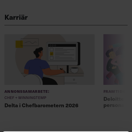
Karriär
Annonssamarbete:
Framtidens 
Chef + Winningtemp
Deloitte: ”
personal m
Delta i Chefbarometern 2026