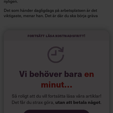
nyligen.
Det som händer dagligdags på arbetsplatsen är det
viktigaste, menar han. Det är där du ska börja gräva
redan i dag.
Här är Björn Lundins tre enkla åtgärder som tagit skruv
och höjt arbetsglädjen på Google:
Fortsätt läsa kostnadsfritt!
Vi behöver bara
en
minut…
Så roligt att du vill fortsätta läsa våra artiklar!
Det får du strax göra,
.
utan att betala något