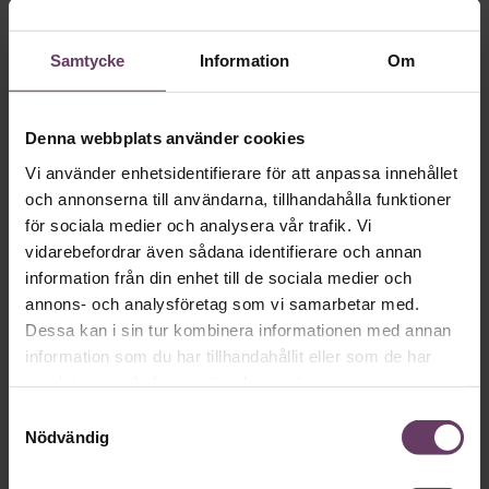
Samtycke
Information
Om
Skriv som en vd med en
app
Denna webbplats använder cookies
Vi använder enhetsidentifierare för att anpassa innehållet
MVH VD
Kan en app som förvandlar
och annonserna till användarna, tillhandahålla funktioner
text till korthugget vd-språk – utan
för sociala medier och analysera vår trafik. Vi
artighetsfraser, men gärna stavfel – vara
vidarebefordrar även sådana identifierare och annan
information från din enhet till de sociala medier och
vägen för den som vill nå fram till
annons- och analysföretag som vi samarbetar med.
toppcheferna?
Dessa kan i sin tur kombinera informationen med annan
information som du har tillhandahållit eller som de har
samlat in när du har använt deras tjänster.
Kommunikation
Samtyckesval
Text:
Fredrik Kullberg
Nödvändig
Publicerad
2026-08-07