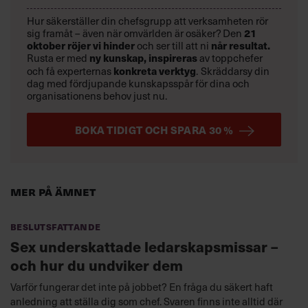
Hur säkerställer din chefsgrupp att verksamheten rör
sig framåt – även när omvärlden är osäker? Den
21
oktober
röjer vi hinder
och ser till att ni
når resultat.
Rusta er med
ny kunskap,
inspireras
av toppchefer
och få experternas
konkreta verktyg
.
Skräddarsy din
dag med fördjupande kunskapsspår för dina och
organisationens behov just nu.
BOKA TIDIGT OCH SPARA 30 %
Mer på ämnet
Beslutsfattande
Sex underskattade ledarskapsmissar –
och hur du undviker dem
Varför fungerar det inte på jobbet? En fråga du säkert haft
anledning att ställa dig som chef. Svaren finns inte alltid där