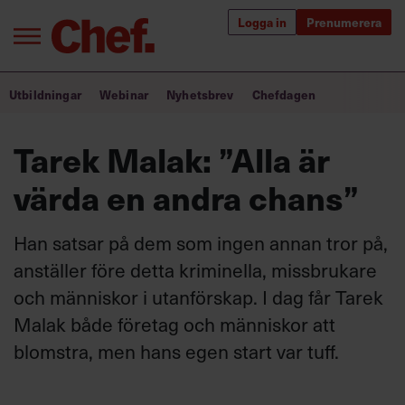
Logga in
Prenumerera
Bra ledare förändrar världen
Utbildningar
Webinar
Nyhetsbrev
Chefdagen
Innehåll från Chef
Tarek Malak: ”Alla är
Utbildning för ledare
värda en andra chans”
Chefakademin+
Han satsar på dem som ingen annan tror på,
Populära utbildningar
anställer före detta kriminella, missbrukare
och män­niskor i utanförskap. I dag får Tarek
Malak både företag och människor att
Annonsera
blomstra, men hans egen start var tuff.
Om oss
Kontakta oss
Kundservice