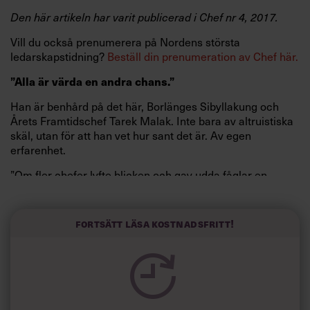
Den här artikeln har varit publicerad i Chef nr 4, 2017.
Vill du också prenumerera på Nordens största
ledarskapstidning?
Beställ din prenumeration av Chef här.
”Alla är värda en andra chans.”
Han är benhård på det här, Borlänges Sibyllakung och
Årets Framtidschef Tarek Malak. Inte bara av altruistiska
skäl, utan för att han vet hur sant det är. Av egen
erfarenhet.
”Om fler chefer lyfte blicken och gav udda fåglar en
chans, skulle vi få in mer energi och fler perspektiv i
näringslivet. Svenska företag skulle blomma så oändligt
mycket mer”, säger han.
Fortsätt läsa kostnadsfritt!