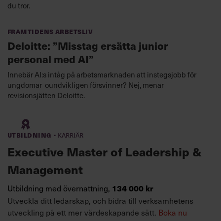
du tror.
Framtidens arbetsliv
Deloitte: ”Misstag ersätta junior
personal med AI”
Innebär AI:s intåg på arbetsmarknaden att instegsjobb för
ungdomar oundvikligen försvinner? Nej, menar
revisionsjätten Deloitte.
·
Utbildning
Karriär
Executive Master of Leadership &
Management
Utbildning med övernattning,
134 000 kr
Utveckla ditt ledarskap, och bidra till verksamhetens
utveckling på ett mer värdeskapande sätt.
Boka nu