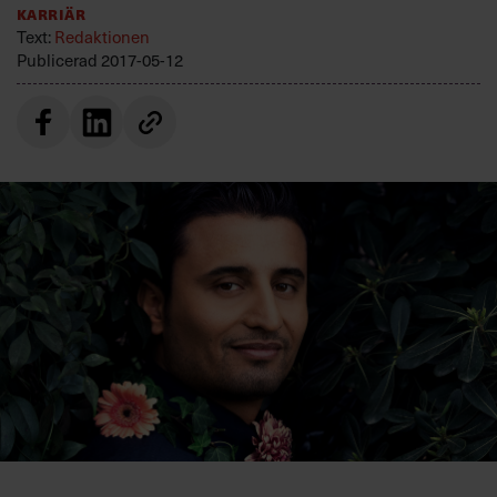
Karriär
Villkor och policy för
Text:
Redaktionen
personuppgiftsbehandling
Publicerad
2017-05-12
Sök
efter:
Logga in
Prenumerera