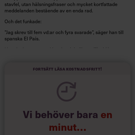
stavfel, utan hälsningsfraser och mycket kortfattade
meddelanden bestående av en enda rad.
Och det funkade:
”Jag skrev till fem vd:ar och fyra svarade”, säger han till
spanska El País.
Horwitz har nu utvecklat sitt trick till en affärsidé: appen
Sinceerly som konverterar formellt och minutiöst
välskrivna texter – likt de som skapas av AI – till den
kortfattat slarviga vd-stilen.
Fortsätt läsa kostnadsfritt!
Vi behöver bara
en
minut…