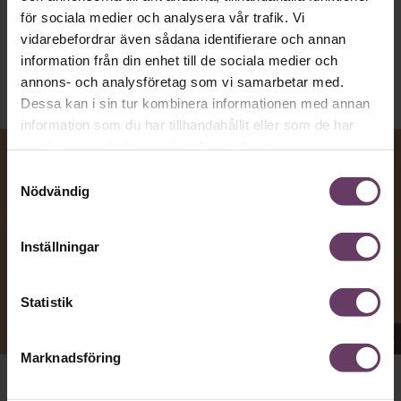
Text:
Fredrik Kullberg
för sociala medier och analysera vår trafik. Vi
Publicerad
2026-08-07
vidarebefordrar även sådana identifierare och annan
information från din enhet till de sociala medier och
annons- och analysföretag som vi samarbetar med.
Dessa kan i sin tur kombinera informationen med annan
information som du har tillhandahållit eller som de har
samlat in när du har använt deras tjänster.
Samtyckesval
Nödvändig
Inställningar
Statistik
Appen Sinceerly imiterar vd:ars kortfattade språk.
Marknadsföring