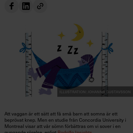
Villkor och policy för
personuppgiftsbehandling
Sök
efter:
Logga in
Illustration: Johanna Gustavsson
Prenumerera
Att vaggan är ett sätt att få små barn att somna är ett
beprövat knep. Men en studie
från Concordia
University i
Montreal visar
att vår sömn förbättras om vi sover i en
gungande rörelse, enligt
Rodolfo Insights
.