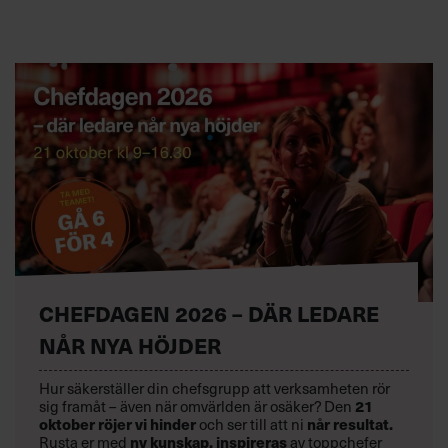
CHEFDAGEN 2026 – DÄR LEDARE
NÅR NYA HÖJDER
Hur säkerställer din chefsgrupp att verksamheten rör
sig framåt – även när omvärlden är osäker? Den
21
oktober
röjer vi hinder
och ser till att ni
når resultat.
Rusta er med
ny kunskap,
inspireras
av toppchefer