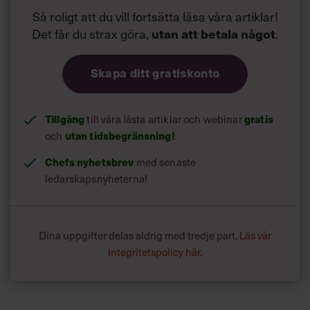
Läs också:
Så roligt att du vill fortsätta läsa våra artiklar!
Psykologen: 7 krav på chefen
Det får du strax göra,
.
utan att betala något
– för friska medarbetare
Skapa ditt gratiskonto
Tillgång
till våra låsta artiklar och webinar
gratis
och
utan tidsbegränsning!
Chefs nyhetsbrev
med senaste
ledarskapsnyheterna!
Dina uppgifter delas aldrig med tredje part.
Läs vår
integritetspolicy här
.