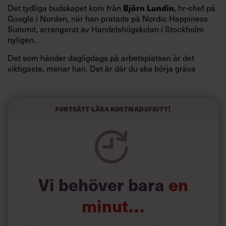
Det tydliga budskapet kom från
, hr-chef på
Björn Lundin
Google i Norden, när han pratade på Nordic Happiness
Summit, arrangerat av Handelshögskolan i Stockholm
nyligen.
Det som händer dagligdags på arbetsplatsen är det
viktigaste, menar han. Det är där du ska börja gräva
redan i dag.
Här är Björn Lundins tre enkla åtgärder som tagit skruv
och höjt arbetsglädjen på Google:
Fortsätt läsa kostnadsfritt!
Vi behöver bara
en
minut…