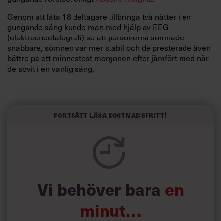
Genom att låta 18 deltagare tillbringa två nätter i en
gungande säng kunde man med hjälp av EEG
(elektroencefalografi) se att personerna
somnade
snabbare, sömnen var mer stabil och de presterade även
bättre på ett minnestest morgonen efter jämfört med när
de sovit i en vanlig säng.
Läs också:
Vetenskapen: 8 bevisade
Fortsätt läsa kostnadsfritt!
sätt att förlänga
semesterkänslan
Det här förklarar forskarna med att hjärnvågorna blev
mer förankrade – vilket är kopplat till bättre sömn och
Vi behöver bara
en
minne. Man kan även koppla gungningen till den som alla
har upplevt i moderns livmodern när hon rörde på sig.
minut…