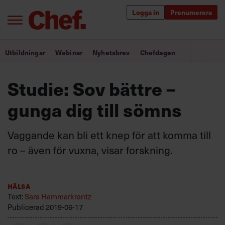
Logga in
Prenumerera
Bra ledare förändrar världen
Utbildningar
Webinar
Nyhetsbrev
Chefdagen
Innehåll från Chef
Studie: Sov bättre –
Utbildning för ledare
gunga dig till sömns
Chefakademin+
Vaggande kan bli ett knep för att komma till
Populära utbildningar
ro – även för vuxna, visar forskning.
Hälsa
Annonsera
Text:
Sara Hammarkrantz
Om oss
Publicerad
2019-06-17
Kontakta oss
Kundservice