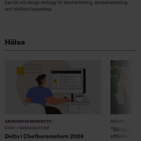
kan bli ett viktigt verktyg för återhämtning, stresshantering
och hållbart ledarskap.
Hälsa
Annonssamarbete:
Hälsa
Chef + Winningtemp
”Skogsbad 
utbrändhet
Delta i Chefbarometern 2026