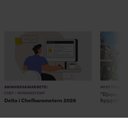
Annonssamarbete:
Arbetsmiljö
Chef + Winningtemp
”Djupa, str
byggchefer
Delta i Chefbarometern 2026