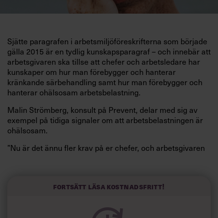
Sjätte paragrafen i arbetsmiljöföreskrifterna som började
gälla 2015 är en tydlig kunskapsparagraf – och innebär att
arbetsgivaren ska tillse att chefer och arbetsledare har
kunskaper om hur man förebygger och hanterar
kränkande särbehandling samt hur man förebygger och
hanterar ohälsosam arbetsbelastning.
Malin Strömberg, konsult på Prevent, delar med sig av
exempel på tidiga signaler om att arbetsbelastningen är
ohälsosam.
”Nu är det ännu fler krav på er chefer, och arbetsgivaren
måste se till att det finns förutsättningar att omsätta
dessa kunskaper i praktiken.”
Hur ska man då fånga upp en ohälsosam
Fortsätt läsa kostnadsfritt!
arbetsbelastning innan situationen eskalerar?
”Varför har det stuckit iväg? Varför blir det konflikter. Se