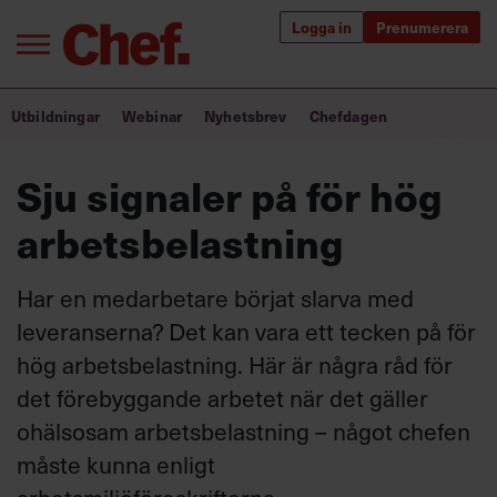
Logga in
Prenumerera
Bra ledare förändrar världen
Utbildningar
Webinar
Nyhetsbrev
Chefdagen
Innehåll från Chef
Sju signaler på för hög
Utbildning för ledare
arbetsbelastning
Chefakademin+
Har en medarbetare börjat slarva med
Populära utbildningar
leveranserna? Det kan vara ett tecken på för
hög arbetsbelastning. Här är några råd för
det förebyggande arbetet när det gäller
Annonsera
ohälsosam arbetsbelastning – något chefen
Om oss
måste kunna enligt
Kontakta oss
Kundservice