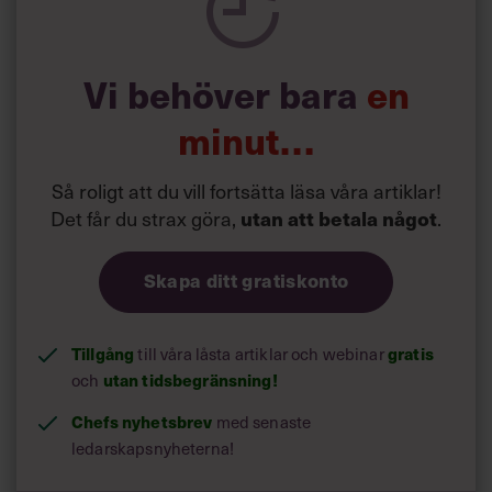
tidiga signaler – och agera på dem! Samtala!” är Malin
Strömbergs råd.
Vi behöver bara
en
minut…
Så roligt att du vill fortsätta läsa våra artiklar!
Det får du strax göra,
.
utan att betala något
Skapa ditt gratiskonto
Tillgång
till våra låsta artiklar och webinar
gratis
och
utan tidsbegränsning!
Chefs nyhetsbrev
med senaste
ledarskapsnyheterna!