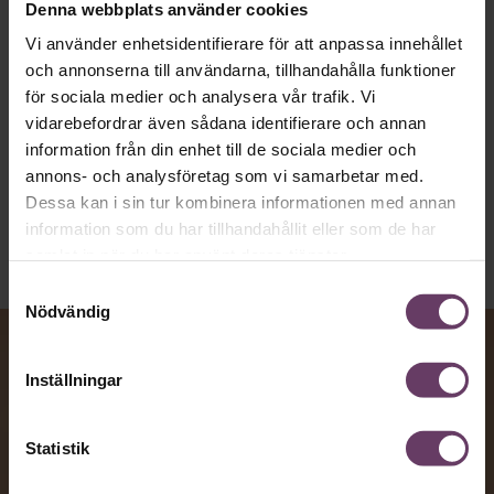
Denna webbplats använder cookies
vägen för den som vill nå fram till
Vi använder enhetsidentifierare för att anpassa innehållet
toppcheferna?
och annonserna till användarna, tillhandahålla funktioner
för sociala medier och analysera vår trafik. Vi
vidarebefordrar även sådana identifierare och annan
Kommunikation
information från din enhet till de sociala medier och
Text:
Fredrik Kullberg
annons- och analysföretag som vi samarbetar med.
Publicerad
2026-08-07
Dessa kan i sin tur kombinera informationen med annan
information som du har tillhandahållit eller som de har
samlat in när du har använt deras tjänster.
Samtyckesval
Nödvändig
Inställningar
Statistik