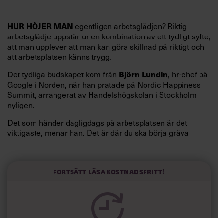
egentligen arbetsglädjen? Riktig
HUR HÖJER MAN
arbetsglädje uppstår ur en kombination av ett tydligt syfte,
att man upplever att man kan göra skillnad på riktigt och
att arbetsplatsen känns trygg.
Det tydliga budskapet kom från
, hr-chef på
Björn Lundin
Google i Norden, när han pratade på Nordic Happiness
Summit, arrangerat av Handelshögskolan i Stockholm
nyligen.
Det som händer dagligdags på arbetsplatsen är det
viktigaste, menar han. Det är där du ska börja gräva
redan i dag.
Här är Björn Lundins tre enkla åtgärder som tagit skruv
och höjt arbetsglädjen på Google:
Fortsätt läsa kostnadsfritt!