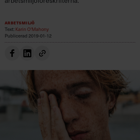
arbetsmiljöföreskrifterna.
Villkor och policy för
personuppgiftsbehandling
Arbetsmiljö
Text:
Karin O'Mahony
Sök
Publicerad
2019-01-12
efter:
Logga in
Prenumerera