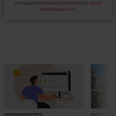
Dina uppgifter delas aldrig med tredje part.
Läs vår
integritetspolicy här
.
Annonssamarbete:
Arbetsmiljö
Chef + Winningtemp
”Djupa, str
byggchefer
Delta i Chefbarometern 2026