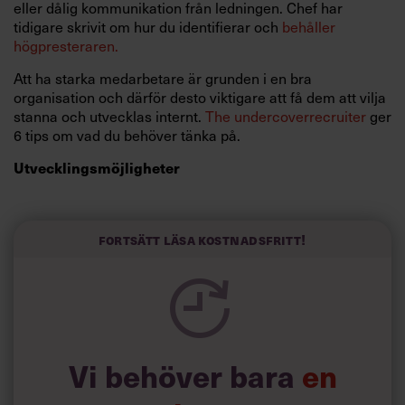
eller dålig kommunikation från ledningen. Chef har
tidigare skrivit om hur du identifierar och
behåller
högpresteraren.
Att ha starka medarbetare är grunden i en bra
organisation och därför desto viktigare att få dem att vilja
stanna och utvecklas internt.
The undercoverrecruiter
ger
6 tips om vad du behöver tänka på.
Utvecklingsmöjligheter
Bristen på utvecklingsmöjligheter är en av de främsta
orsakerna till att stjärnskott söker sig vidare. Tänk kreativt
utifrån den organisation du verkar inom. Till exempel kan
Fortsätt läsa kostnadsfritt!
du erbjuda utbildning inom organisationen som sedan
leder till befordran. Du utökar dina medarbetares och
indirekt organisationens kompetensbank, de kommer
vara mer benägna att växa inom företaget istället för
utanför.
Vi behöver bara
en
Kommunicera mera