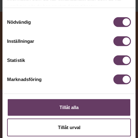
samlat in när du har använt deras tjänster.
Samtyckesval
Nödvändig
Inställningar
Statistik
Marknadsföring
VAD
Tillåt alla
Vanliga problem som kan sänka motivationen och bli
hinder för produktiviteten, när det är dags att
Tillåt urval
återvända till jobbet efter semestern.