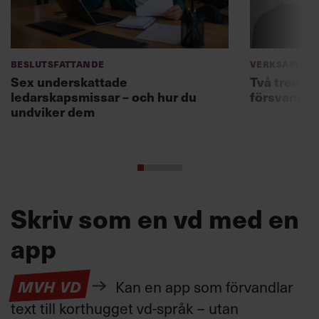
Beslutsfattande
Verksamhet
Sex underskattade
Två tredjed
ledarskapsmissar – och hur du
försvann –
undviker dem
Skriv som en vd med en
app
MVH VD
Kan en app som förvandlar
text till korthugget vd-språk – utan