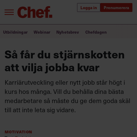
Logga in
Prenumerera
Bra ledare förändrar världen
Utbildningar
Webinar
Nyhetsbrev
Chefdagen
Innehåll från Chef
Så får du stjärnskotten
Utbildning för ledare
att vilja jobba kvar
Chefakademin+
Karriärutveckling eller nytt jobb står högt i
Populära utbildningar
kurs hos många. Vill du behålla dina bästa
medarbetare så måste du ge dem goda skäl
till att inte leta sig vidare.
Annonsera
Om oss
Kontakta oss
Motivation
Kundservice