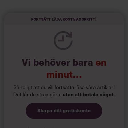
Visst är det härligt med engagemang, och du gillar ju att
vara så uppslukad av jobbet att du nästan glömmer bort
att du jobbar. Problemet är bara att den inställningen gör
Fortsätt läsa kostnadsfritt!
dig både stressad och utmattad. Till slut så pass att du
inte lyckas koncentrera dig på någonting alls när du
springer på alla bollar och försöker sätta dig in i precis
allt.
Vi behöver bara
en
minut…
Så roligt att du vill fortsätta läsa våra artiklar!
Det får du strax göra,
.
utan att betala något
Skapa ditt gratiskonto