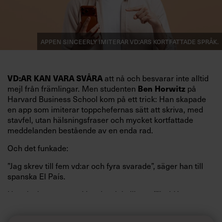
Appen Sinceerly imiterar vd:ars kortfattade språk.
att nå och besvarar inte alltid
VD:AR KAN VARA SVÅRA
mejl från främlingar. Men studenten
på
Ben Horwitz
Harvard Business School kom på ett trick: Han skapade
en app som imiterar toppchefernas sätt att skriva, med
stavfel, utan hälsningsfraser och mycket kortfattade
meddelanden bestående av en enda rad.
Och det funkade:
”Jag skrev till fem vd:ar och fyra svarade”, säger han till
spanska El País.
Horwitz har nu utvecklat sitt trick till en affärsidé: appen
Sinceerly som konverterar formellt och minutiöst
välskrivna texter – likt de som skapas av AI – till den