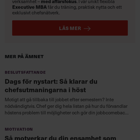
verksamhet –
med affärsfokus
. I vår unikt flexibla
Executive MBA
får du träning, praktisk nytta och ett
exklusivt chefsnätverk.
LÄS MER
Mer på ämnet
Beslutsfattande
Dags för nystart: Så klarar du
chefsutmaningarna i höst
Motigt att gå tillbaka till jobbet efter semestern? Inte
nödvändigtvis. Chef ger dig hela listan på hur du förvandlar
höstens problem till möjligheter och gör din jobbcomeback
med stil.
Motivation
Så motverkar du din ensamhet som