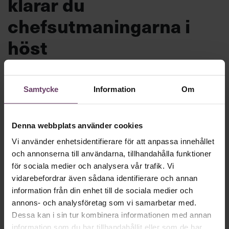
klarar du
chefsutmaningarna i
höst
Motigt att gå tillbaka till jobbet efter
semestern? Inte nödvändigtvis. Chef ger dig
Samtycke
Information
Om
hela listan på hur du förvandlar höstens
problem till möjligheter och gör din
Denna webbplats använder cookies
jobbcomeback med stil.
Vi använder enhetsidentifierare för att anpassa innehållet
och annonserna till användarna, tillhandahålla funktioner
för sociala medier och analysera vår trafik. Vi
Beslutsfattande
vidarebefordrar även sådana identifierare och annan
Text:
Fredrik Kullberg
information från din enhet till de sociala medier och
Publicerad
2026-08-10
annons- och analysföretag som vi samarbetar med.
Dessa kan i sin tur kombinera informationen med annan
information som du har tillhandahållit eller som de har