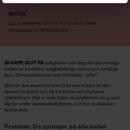
NYTTA
Läs experternas råd om hur du kan vända
utmaningarna till möjligheter.
ledigheten och dags för den vanliga
JA HAPP, SLUT PÅ
trallen av konflikter, evighetslånga möten och omöjliga
krav. Semesterkänslan som bortblåst – eller?
Med en dos expertråd från Chef kan hösten bli den
nystart du drömt om, för en bättre och rimligare
chefstillvaro. Här är hela listan på problemen du gruvat
dig för under sommarledigheten, och hur du bäst kan
tackla dem.
Problem: Du springer på alla bollar