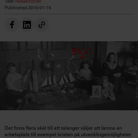
Text:
Redaktionen
Villkor och policy för
Publicerad
2016-01-14
personuppgiftsbehandling
Sök
efter:
Logga in
Prenumerera
Det finns flera skäl till att talanger väljer att lämna en
arbetsplats till exempel bristen på utvecklingsmöjligheter