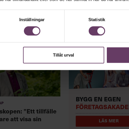
Inställningar
Statistik
Tillåt urval
BYGG EN EGEN
ap
FÖRETAGSAKADE
kopen: ”Ett tillfälle
are att visa sin
LÄS MER