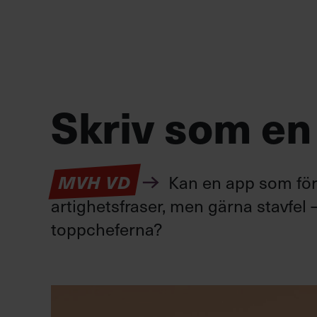
Skriv som en
Kan en app som förv
MVH VD
artighetsfraser, men gärna stavfel –
toppcheferna?