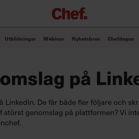
Chefakademin+
Utbildningar
Webinar
Nyhetsbrev
Chefdagen
Lyft ditt ledarskap med C+
Masterclass
Verktyg i vardagen
Ledarskapsbiblioteket
nomslag på Link
Ledarskapstest
Chef GPT – din chefsassistent i
fickan
 LinkedIn. De får både fler följare och skr
ef störst genomslag på plattformen? Vi int
nchef.