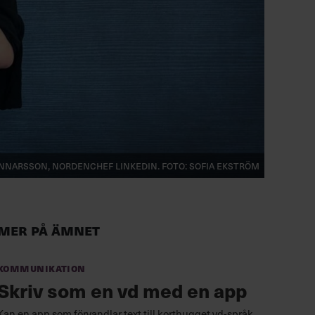
unnarsson, Nordenchef LinkedIn. Foto: Sofia Ekström
Mer på ämnet
Kommunikation
Skriv som en vd med en app
Kan en app som förvandlar text till korthugget vd-språk