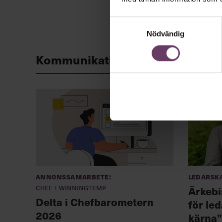
Samtyckesval
Nödvändig
Kommunikation
Annonssamarbete:
Ledarsk
Chef + Winningtemp
Ärkebis
Delta i Chefbarometern
för led
2026
kärna”