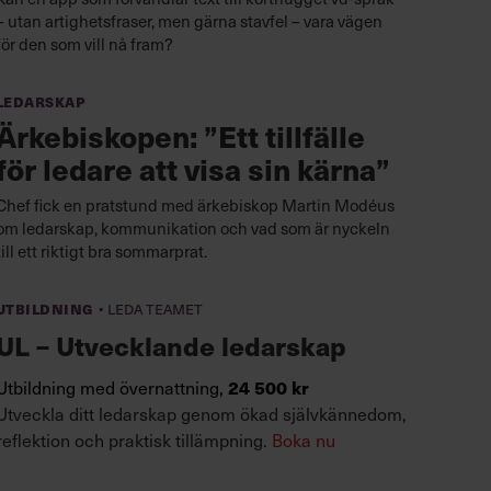
– utan artighetsfraser, men gärna stavfel – vara vägen
för den som vill nå fram?
Ledarskap
Ärkebiskopen: ”Ett tillfälle
för ledare att visa sin kärna”
Chef fick en pratstund med ärkebiskop Martin Modéus
om ledarskap, kommunikation och vad som är nyckeln
till ett riktigt bra sommarprat.
·
Utbildning
Leda teamet
UL – Utvecklande ledarskap
Utbildning med övernattning,
24 500 kr
Utveckla ditt ledarskap genom ökad självkännedom,
reflektion och praktisk tillämpning.
Boka nu