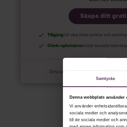
Skapa ditt grat
Tillgång
till våra låsta artiklar och webin
Chefs nyhetsbrev
med senaste ledarska
Dina uppgifter delas aldrig med tredje pa
Samtycke
Denna webbplats använder 
Vi använder enhetsidentifierar
sociala medier och analysera 
till de sociala medier och a
med annan information som du 