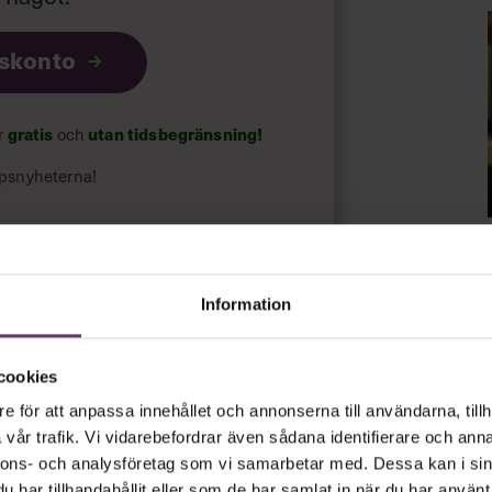
iskonto
ar
gratis
och
utan tidsbegränsning!
psnyheterna!
rt.
Läs vår integritetspolicy här
.
Information
cookies
e för att anpassa innehållet och annonserna till användarna, tillh
vår trafik. Vi vidarebefordrar även sådana identifierare och anna
nnons- och analysföretag som vi samarbetar med. Dessa kan i sin
har tillhandahållit eller som de har samlat in när du har använt 