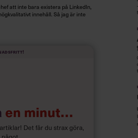
 chef att inte bara existera på LinkedIn,
gkvalitativt innehåll. Så jag är inte
erfrågade jobben just nu
nadsfritt!
In?
a
en minut…
 artiklar! Det får du strax göra,
a något
.