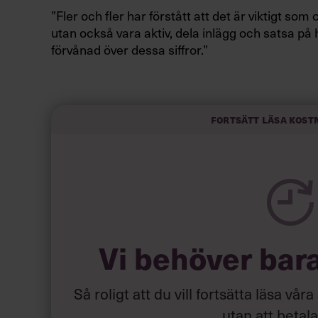
”Fler och fler har förstått att det är viktigt som
utan också vara aktiv, dela inlägg och satsa på hö
förvånad över dessa siffror.”
Läs också:
Lista: 15 mest eft
Fortsätt läsa kost
Varför behöver chefer vara aktiva på Linked
Vi behöver bar
Så roligt att du vill fortsätta läsa våra
utan att betal