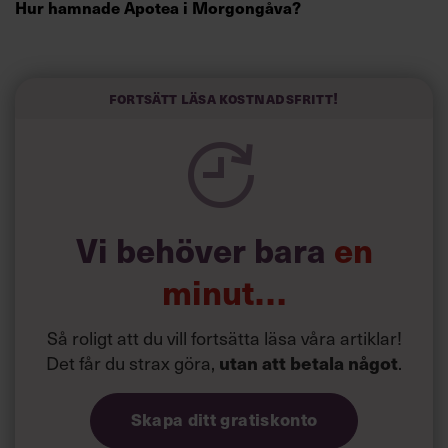
Hur hamnade Apotea i Morgongåva?
”När vi startade Adlibris fanns en bokgrossist där som vi
lokaliserade vår logistik till – vi flyttade in i deras lokaler
Fortsätt läsa kostnadsfritt!
och trivdes bra på orten. Bland annat eftersom vi senare
hyrde av superentreprenören Anders Wall som äger
företagsparken i Morgongåva. I vår första lokal hyrde vi
mitten av rummet och markerade våra kvadratmeter med
tejp på golvet, som vi sedan flyttade allt eftersom vi
behövde större.”
Vi behöver bara
en
Läs också:
Petter Stordalens krönika: ”Jag struntar i
om ni svär över mig”
minut…
Så roligt att du vill fortsätta läsa våra artiklar!
Det får du strax göra,
utan att betala något
.
Skapa ditt gratiskonto