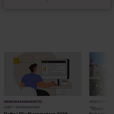
Annonssamarbete:
Arbetsmiljö
Chef + Winningtemp
”Djupa, str
byggchefer
Delta i Chefbarometern 2026