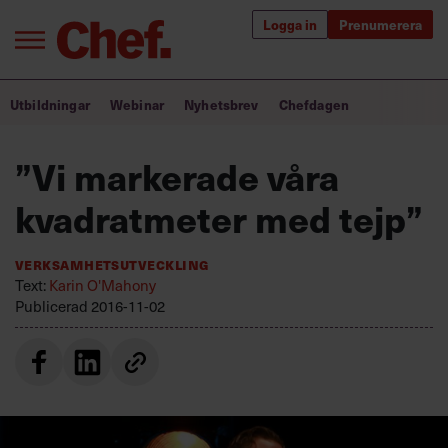
Logga in
Prenumerera
Bra ledare förändrar världen
Utbildningar
Webinar
Nyhetsbrev
Chefdagen
Innehåll från Chef
”Vi markerade våra
Utbildning för ledare
kvadratmeter med tejp”
Chefakademin+
Verksamhetsutveckling
Populära utbildningar
Text:
Karin O'Mahony
Publicerad
2016-11-02
Annonsera
Om oss
Kontakta oss
Kundservice