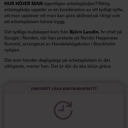
HUR HÖJER MAN
egentligen arbetsglädjen? Riktig
arbetsglädje uppstår ur en kombination av ett tydligt syfte,
att man upplever att man kan göra skillnad på riktigt och
att arbetsplatsen känns trygg.
Det tydliga budskapet kom från
Björn Lundin
, hr-chef på
Google i Norden, när han pratade på Nordic Happiness
Summit, arrangerat av Handelshögskolan i Stockholm
nyligen.
Det som händer dagligdags på arbetsplatsen är det
viktigaste, menar han. Det är där du ska börja gräva
redan i dag.
Här är Björn Lundins tre enkla åtgärder som tagit skruv
och höjt arbetsglädjen på Google:
Fortsätt läsa kostnadsfritt!