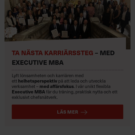
TA NÄSTA KARRIÄRSSTEG
– MED
EXECUTIVE MBA
Lyft lönsamheten och karriären med
ett
helhetsperspektiv
på att leda och utveckla
verksamhet –
med affärsfokus
. I vår unikt flexibla
Executive MBA
får du träning, praktisk nytta och ett
exklusivt chefsnätverk.
LÄS MER