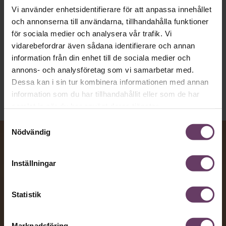
toppcheferna?
Vi använder enhetsidentifierare för att anpassa innehållet
och annonserna till användarna, tillhandahålla funktioner
för sociala medier och analysera vår trafik. Vi
Kommunikation
vidarebefordrar även sådana identifierare och annan
Text:
Fredrik Kullberg
information från din enhet till de sociala medier och
Publicerad
2026-08-07
annons- och analysföretag som vi samarbetar med.
Dessa kan i sin tur kombinera informationen med annan
information som du har tillhandahållit eller som de har
samlat in när du har använt deras tjänster.
Samtyckesval
Nödvändig
Inställningar
Statistik
Marknadsföring