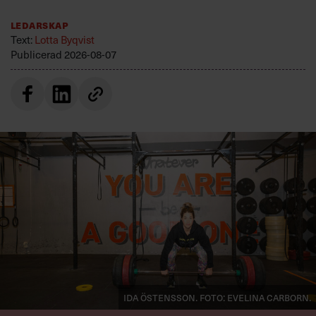
Ledarskap
Text:
Lotta Byqvist
Publicerad
2026-08-07
Ida Östensson. Foto: Evelina Carborn.