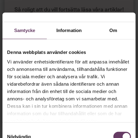
Så roligt att du vill fortsätta läsa våra artiklar!
Det får du strax göra,
utan att betala något
.
Samtycke
Information
Om
Skapa ditt gratiskonto
Denna webbplats använder cookies
Tillgång
gratis
till våra låsta artiklar och webinar
utan tidsbegränsning!
Vi använder enhetsidentifierare för att anpassa innehållet
och
och annonserna till användarna, tillhandahålla funktioner
Chefs nyhetsbrev
med senaste
för sociala medier och analysera vår trafik. Vi
ledarskapsnyheterna!
vidarebefordrar även sådana identifierare och annan
information från din enhet till de sociala medier och
annons- och analysföretag som vi samarbetar med.
Dessa kan i sin tur kombinera informationen med annan
Dina uppgifter delas aldrig med tredje part.
Läs vår
information som du har tillhandahållit eller som de har
integritetspolicy här
.
samlat in när du har använt deras tjänster.
Samtyckesval
Nödvändig