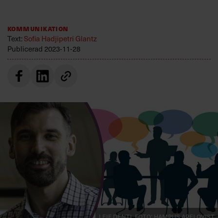
Villkor och policy för
personuppgiftsbehandling
Kommunikation
Text:
Sofia Hadjipetri Glantz
Sök
Publicerad
2023-11-28
efter:
Logga in
Prenumerera
Leif Denti. Foto: Hampus Apelqvist