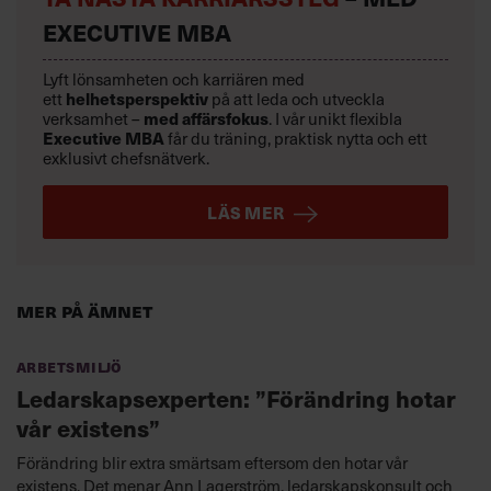
EXECUTIVE MBA
Lyft lönsamheten och karriären med
helhetsperspektiv
ett
på att leda och utveckla
med affärsfokus
verksamhet –
. I vår unikt flexibla
Executive MBA
får du träning, praktisk nytta och ett
exklusivt chefsnätverk.
LÄS MER
Mer på ämnet
Arbetsmiljö
Ledarskapsexperten: ”Förändring hotar
vår existens”
Förändring blir extra smärtsam eftersom den hotar vår
existens. Det menar Ann Lagerström, ledarskapskonsult och