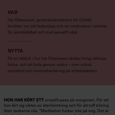
VAD
Ida Östensson, generalsekreterare för ChildX,
berättar om sitt ledarskap och sin motivation i arbetet
för jämställdhet och mot sexuellt våld.
NYTTA
Få en inblick i hur Ida Östensson tänker kring rättvisa,
hälsa, och att leda genom andra – men också
nazisthot och traumahantering på arbetsplatsen.
HON HAR KÖRT ETT
crossfit-pass på morgonen. För att
hon lärt sig vikten av återhämtning och för att tuff träning
låter tankarna vila. ”Meditation funkar inte på mig. Det är