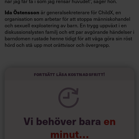
när jag får ta i som jag rensar huvudet”, säger hon.
Ida Östensson
är generalsekreterare för ChildX, en
organisation som arbetar för att stoppa människohandel
och sexuell exploatering av barn. En trygg uppväxt i en
diskussionslysten familj och ett par avgörande händelser i
barndomen rustade henne tidigt för att våga göra sin röst
hörd och stå upp mot orättvisor och övergrepp.
Fokuset på lösningar och målinriktade kampanjer har
präglat hela hennes karriär.
”Jag ältar inte problem, jag löser dem”, säger hon.
Fortsätt läsa kostnadsfritt!
Vi behöver bara
en
minut…