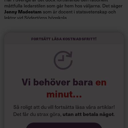
måttfulla ledarstilen som går hem hos väljarna. Det säger
Jenny Madestam
som är docent i statsvetenskap och
lektor vid Södertörns högskola.
”Svenskarna tar politik på allvar och brukar uppskatta
politiker som har framtoningen av att vara kunniga,
Fortsätt läsa kostnadsfritt!
kompetenta och stå med båda fötterna på jorden. Hellre
en tråkig partiledare i foträta skor än en känslomässig
spelevink i högklackat, är hur jag brukar sammanfatta de
önskningar som svenskarna för fram i undersökningar.”
Läs mer:
Vi behöver bara
en
Siri Wikander: ”Led som i
början av pandemin”
minut…
Så roligt att du vill fortsätta läsa våra artiklar!
Det får du strax göra,
utan att betala något
.