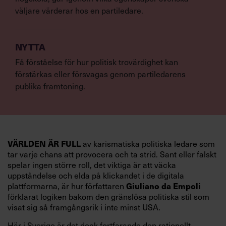
väljare värderar hos en partiledare.
NYTTA
Få förståelse för hur politisk trovärdighet kan
förstärkas eller försvagas genom partiledarens
publika framtoning.
VÄRLDEN ÄR FULL
av karismatiska politiska ledare som
tar varje chans att provocera och ta strid. Sant eller falskt
spelar ingen större roll, det viktiga är att väcka
uppståndelse och elda på klickandet i de digitala
Giuliano da Empoli
plattformarna, är hur författaren
förklarat logiken bakom den gränslösa politiska stil som
visat sig så framgångsrik i inte minst USA.
Här i Sverige är det dock fortfarande den rationellt