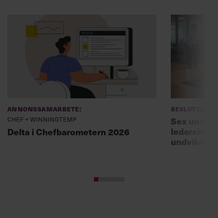
Annonssamarbete:
Beslutsfatt
Chef + Winningtemp
Sex unders
ledarskaps
Delta i Chefbarometern 2026
undviker 