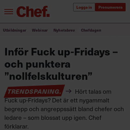
Logga in
Prenumerera
Bra ledare förändrar världen
Utbildningar
Webinar
Nyhetsbrev
Chefdagen
Innehåll från Chef
Inför Fuck up-Fridays –
Utbildning för ledare
och punktera
Chefakademin+
”nollfelskulturen”
Populära utbildningar
TRENDSPANING.
Hört talas om
Fuck up-Fridays? Det är ett nygammalt
begrepp och angreppssätt bland chefer och
Annonsera
Om oss
ledare – som blossat upp igen. Chef
Kontakta oss
förklarar.
Kundservice