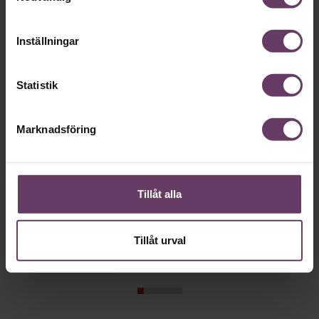
Inställningar
Statistik
Marknadsföring
Annonssamarbete:
Beslutsfatt
Tillåt alla
Chef + Winningtemp
Sex unders
ledarskaps
Delta i Chefbarometern 2026
undviker 
Tillåt urval