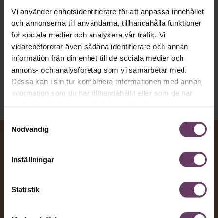
toppcheferna?
Vi använder enhetsidentifierare för att anpassa innehållet
och annonserna till användarna, tillhandahålla funktioner
för sociala medier och analysera vår trafik. Vi
Kommunikation
vidarebefordrar även sådana identifierare och annan
Text:
Fredrik Kullberg
information från din enhet till de sociala medier och
Publicerad
2026-08-07
annons- och analysföretag som vi samarbetar med.
Dessa kan i sin tur kombinera informationen med annan
information som du har tillhandahållit eller som de har
samlat in när du har använt deras tjänster.
Samtyckesval
Nödvändig
Inställningar
Statistik