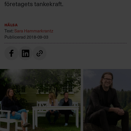
företagets tankekraft.
Villkor och policy för
personuppgiftsbehandling
Hälsa
Sök
Text:
Sara Hammarkrantz
efter:
Publicerad
2018-09-03
Logga in
Prenumerera