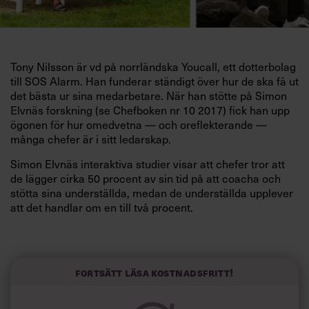
T
ony Nilsson
är vd på norrländska Youcall, ett dotterbolag
till SOS Alarm. Han funderar ständigt över hur de ska få ut
det bästa ur sina medarbetare. När han stötte på Simon
Elvnäs forskning (se Chefboken nr
10 2017) fick han upp
ögonen för hur omedvetna — och oreflekterande —
många chefer är i sitt ledarskap.
Simon Elvnäs interaktiva studier
visar att chefer tror att
de lägger cirka 50 procent av sin tid på att coacha och
stötta sina underställda, medan de
underställda upplever
att det handlar om
en till två procent.
”De flesta chefer läser mycket, går
ledarskapsutbildningar och har tillgång till olika verktyg.
Om det trots det finns en sådan omedvetenhet, då finns
Fortsätt läsa kostnadsfritt!
det ett problem. Och det har jag försökt hitta en lösning
på”, säger Tony Nilsson.