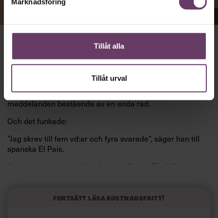
Marknadsföring
Appen Sinceerly imiterar vd:ars kortfattade språk.
Tillåt alla
att nå och besvarar inte alltid
VD:AR KAN VARA SVÅRA
mejl från främlingar. Men studenten
på
Ben Horwitz
Harvard Business School kom på ett trick: Han skapade
Tillåt urval
en app som imiterar toppchefernas sätt att skriva, med
stavfel, utan hälsningsfraser och mycket kortfattade
meddelanden bestående av en enda rad.
Och det funkade:
”Jag skrev till fem vd:ar och fyra svarade”, säger han till
spanska El País.
Horwitz har nu utvecklat sitt trick till en affärsidé: appen
Sinceerly som konverterar formellt och minutiöst
välskrivna texter – likt de som skapas av AI – till den
kortfattat slarviga vd-stilen.
Fortsätt läsa kostnadsfritt!