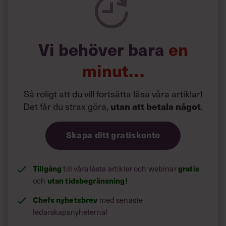
H
an kom fram
till att det var tid som saknades.
”Tid är det viktigaste vi har och personalkostnader är den
största kostnaden för verksamheten. Om vi inte tillvaratar
tiden på ett bra sätt får vi ingen bra utveckling.”
Vi behöver bara
en
minut…
Så roligt att du vill fortsätta läsa våra artiklar!
Det får du strax göra,
.
utan att betala något
Skapa ditt gratiskonto
Tillgång
till våra låsta artiklar och webinar
gratis
och
utan tidsbegränsning!
Chefs nyhetsbrev
med senaste
ledarskapsnyheterna!