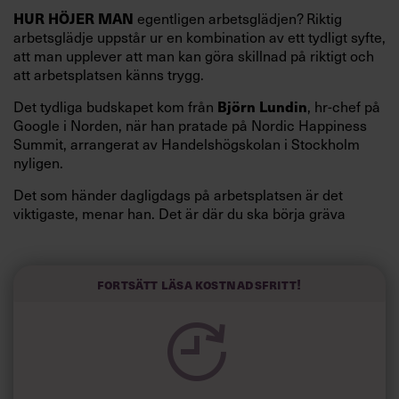
egentligen arbetsglädjen? Riktig
HUR HÖJER MAN
arbetsglädje uppstår ur en kombination av ett tydligt syfte,
att man upplever att man kan göra skillnad på riktigt och
att arbetsplatsen känns trygg.
Det tydliga budskapet kom från
, hr-chef på
Björn Lundin
Google i Norden, när han pratade på Nordic Happiness
Summit, arrangerat av Handelshögskolan i Stockholm
nyligen.
Det som händer dagligdags på arbetsplatsen är det
viktigaste, menar han. Det är där du ska börja gräva
redan i dag.
Här är Björn Lundins tre enkla åtgärder som tagit skruv
och höjt arbetsglädjen på Google:
Fortsätt läsa kostnadsfritt!