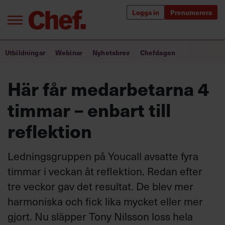
Logga in
Prenumerera
Bra ledare förändrar världen
Utbildningar
Webinar
Nyhetsbrev
Chefdagen
Innehåll från Chef
Här får medarbetarna 4
Utbildning för ledare
timmar – enbart till
Chefakademin+
reflektion
Populära utbildningar
Ledningsgruppen på Youcall avsatte fyra
timmar i veckan åt reflektion. Redan efter
tre veckor gav det resultat. De blev mer
Annonsera
Om oss
harmoniska och fick lika mycket eller mer
Kontakta oss
gjort. Nu släpper Tony Nilsson loss hela
Kundservice