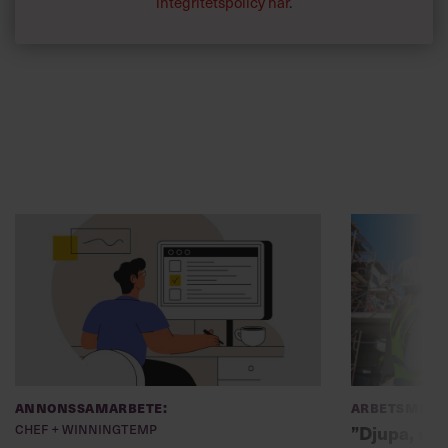
integritetspolicy här
.
Annonssamarbete:
Arbetsmiljö
Chef + Winningtemp
”Djupa, str
byggchefer
Delta i Chefbarometern 2026