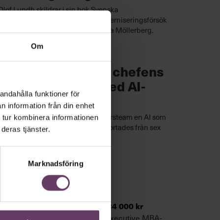
Olof Lundh skildrar i sin bok Svenska
Fotbollförbundets turbulenta moderniseringsförsök
under Fredrik Reinfeldt och Andrea Möllerberg.
Om
Verksamhetsutveckling
Två tredjedelar av chefens
jobb försvann – med AI-
andahålla funktioner för
arbetsledning
n information från din enhet
Unit4:s teknikchef gav sex ingenjörsteam en AI som
 tur kombinera informationen
mellanchef. Produktionstiden förkortades från sex
deras tjänster.
månader till fem arbetsdagar.
Marknadsföring
·
Utbildning
Leda verksamhet
Executive MBA
Utbildning med övernattning,
134 000 kr
Det finns flera vägar att nå en Executive MBA-