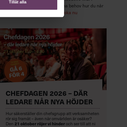
Tillåt alla
examen. Hos oss styr du och dina behov hur du når
målet, genom tre delprogram.
Boka nu
CHEFDAGEN 2026 – DÄR
LEDARE NÅR NYA HÖJDER
Hur säkerställer din chefsgrupp att verksamheten
rör sig framåt – även när omvärlden är osäker?
Den
21 oktober
röjer vi hinder
och ser till att ni