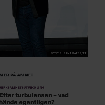
Foto: Susana Bates/TT
Mer på ämnet
Verksamhetsutveckling
Efter turbulensen – vad
hände egentligen?