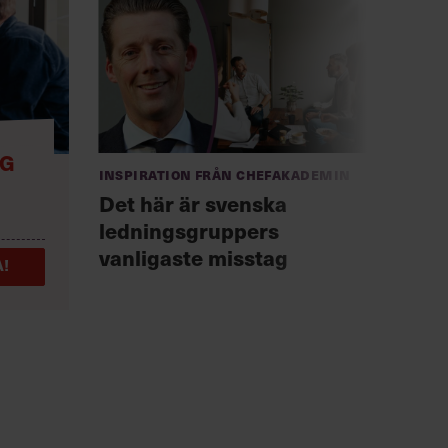
NG
Inspiration från Chefakademin
Anno
Chef +
Det här är svenska
Fast
ledningsgruppers
för 
vanligaste misstag
!