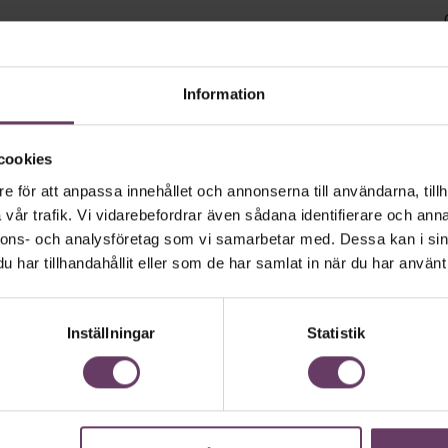
 udda drag som beundras av
Information
t av rösterna – liksom Musk, inte
cookies
e för att anpassa innehållet och annonserna till användarna, tillh
vår trafik. Vi vidarebefordrar även sådana identifierare och anna
nnons- och analysföretag som vi samarbetar med. Dessa kan i sin
har tillhandahållit eller som de har samlat in när du har använt 
Inställningar
Statistik
st innovativa företag, hamnade med
s med 6 procent av rösterna.