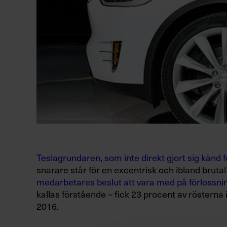
Teslagrundaren, som inte direkt gjort sig känd f
snarare står för en excentrisk och ibland brutal 
medarbetares beslut att vara med på förlossnin
kallas förstående – fick 23 procent av rösterna
2016.