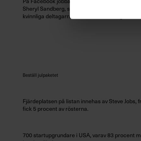
På Facebook jobbar även den kvinna som nådde 
Sheryl Sandberg, som fick totalt en procent av
kvinnliga deltagarna rankade henne högst.
Vi sammanfattar Elon Musk
Med Chefboken får du de främsta ledarskapsböckerna s
min!
Beställ julpaketet
Fjärdeplatsen på listan innehas av Steve Jobs, f
fick 5 procent av rösterna.
700 startupgrundare i USA, varav 83 procent mä