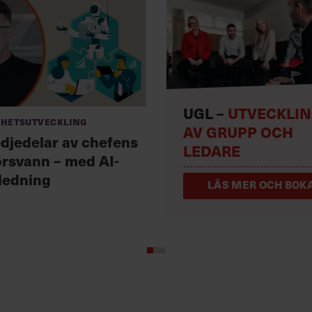
UGL –
UTVECKLI
hetsutveckling
AV GRUPP OCH
edjedelar av chefens
LEDARE
örsvann – med AI-
ledning
LÄS MER OCH BOKA