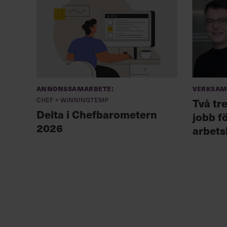
Annonssamarbete:
Verksam
Chef + Winningtemp
Två tr
Delta i Chefbarometern
jobb f
2026
arbets