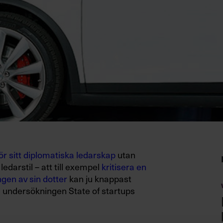
ör sitt diplomatiska ledarskap
utan
ledarstil – att till exempel
kritisera en
gen av sin dotter
kan ju knappast
 i undersökningen State of startups